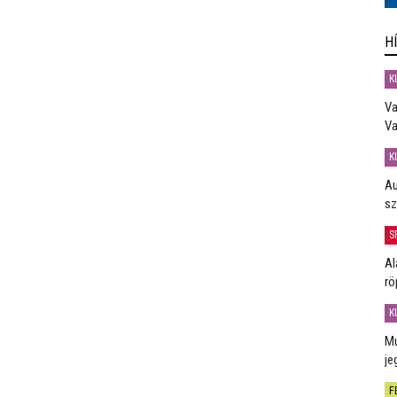
H
K
Va
Va
K
Au
sz
S
Al
rö
K
Mú
je
F