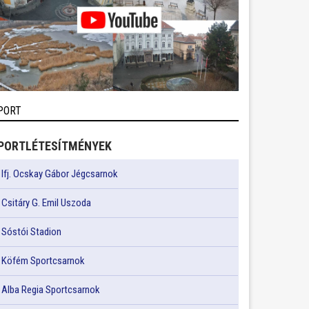
PORT
PORTLÉTESÍTMÉNYEK
Ifj. Ocskay Gábor Jégcsarnok
Csitáry G. Emil Uszoda
Sóstói Stadion
Köfém Sportcsarnok
Alba Regia Sportcsarnok