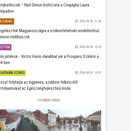
etykafészek – Neil Simon bohózata a Csajághy Laura
ínpadon
AZDASÁG
2026.08.06. 11:04
gérkeztek Magyarországra a székesfehérvári rendeltetésű
nson midibuszok
ULTÚRA
2026.08.06. 10:53
íni játékok - Victor Haïm-darabbal vár a Prospero Színkör a
4-ben
EHÉRVÁRI SZÍNES
2026.08.06. 10:47
szel folytatja az ingyenes, szülésre felkészítő
nfolyamokat az Egészségfejlesztési Iroda
TOVÁBBI HÍREK