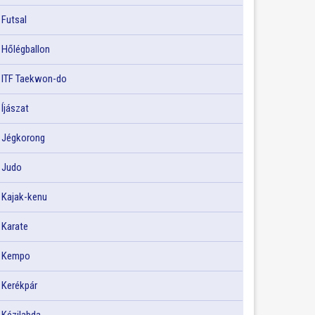
Futsal
Hőlégballon
ITF Taekwon-do
Íjászat
Jégkorong
Judo
Kajak-kenu
Karate
Kempo
Kerékpár