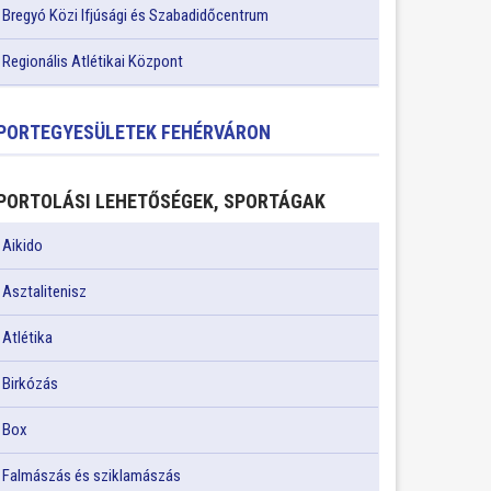
Bregyó Közi Ifjúsági és Szabadidőcentrum
Regionális Atlétikai Központ
PORTEGYESÜLETEK FEHÉRVÁRON
PORTOLÁSI LEHETŐSÉGEK, SPORTÁGAK
Aikido
Asztalitenisz
Atlétika
Birkózás
Box
Falmászás és sziklamászás