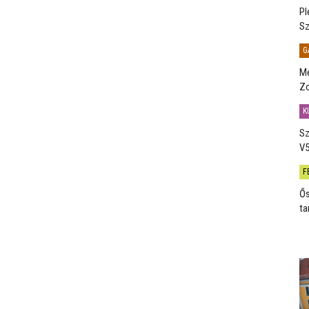
Pl
Sz
G
Me
Zo
K
Sz
V5
F
Ős
ta