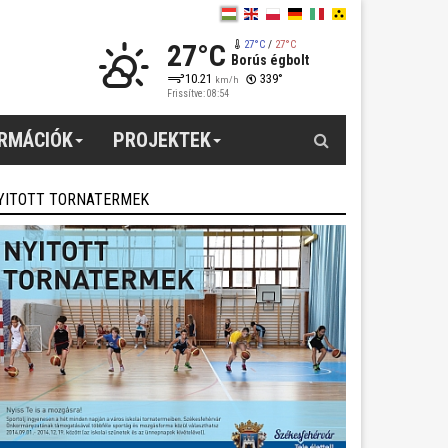
27°C
27°C
/
27°C
Borús égbolt
10.21
339°
km/h
Frissítve: 08:54
Keresés
ORMÁCIÓK
PROJEKTEK
YITOTT TORNATERMEK