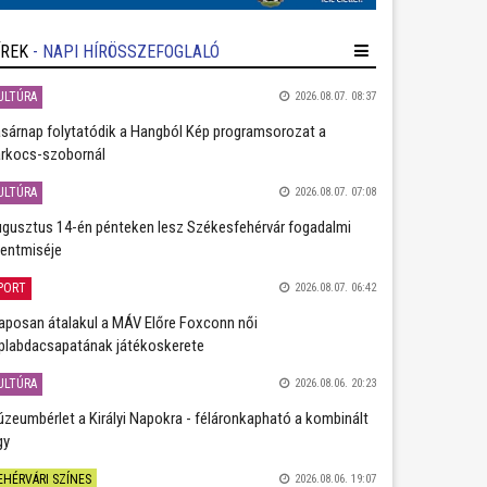
ÍREK
- NAPI HÍRÖSSZEFOGLALÓ
ULTÚRA
2026.08.07. 08:37
sárnap folytatódik a Hangból Kép programsorozat a
rkocs-szobornál
ULTÚRA
2026.08.07. 07:08
gusztus 14-én pénteken lesz Székesfehérvár fogadalmi
entmiséje
PORT
2026.08.07. 06:42
aposan átalakul a MÁV Előre Foxconn női
plabdacsapatának játékoskerete
ULTÚRA
2026.08.06. 20:23
zeumbérlet a Királyi Napokra - féláronkapható a kombinált
gy
EHÉRVÁRI SZÍNES
2026.08.06. 19:07