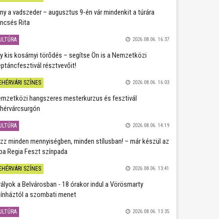
ány a vadszeder – augusztus 9-én vár mindenkit a túrára
ncsés Rita
ULTÚRA
2026.08.06. 16:37
y kis kosárnyi törődés – segítse Ön is a Nemzetközi
ptáncfesztivál résztvevőit!
EHÉRVÁRI SZÍNES
2026.08.06. 16:03
mzetközi hangszeres mesterkurzus és fesztivál
hérvárcsurgón
ULTÚRA
2026.08.06. 14:19
zz minden mennyiségben, minden stílusban! – már készül az
ba Regia Feszt színpada
EHÉRVÁRI SZÍNES
2026.08.06. 13:41
rályok a Belvárosban - 18 órakor indul a Vörösmarty
ínháztól a szombati menet
ULTÚRA
2026.08.06. 13:35