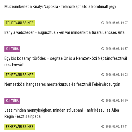
Múzeumbérlet a Királyi Napokra - féláronkapható a kombinált jegy
FEHÉRVÁRI SZÍNES
2026.08.06. 19:07
Irány a vadszeder – augusztus 9-én vár mindenkit a túrára Lencsés Rita
KULTÚRA
2026.08.06. 16:37
Egy kis kosárnyi törődés – segítse Ön is a Nemzetközi Néptáncfesztivál
résztvevőit!
FEHÉRVÁRI SZÍNES
2026.08.06. 16:03
Nemzetközi hangszeres mesterkurzus és fesztivál Fehérvárcsurgón
KULTÚRA
2026.08.06. 14:19
Jazz minden mennyiségben, minden stílusban! – már készül az Alba
Regia Feszt színpada
FEHÉRVÁRI SZÍNES
2026.08.06. 13:41