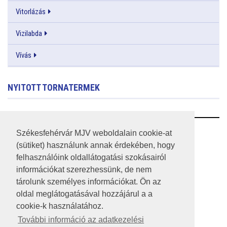
Vitorlázás
Vizilabda
Vívás
NYITOTT TORNATERMEK
RSS
Székesfehérvár MJV weboldalain cookie-at
(sütiket) használunk annak érdekében, hogy
A HONLAP 2017.03.31-I ÁLLAPOTA
felhasználóink oldallátogatási szokásairól
információkat szerezhessünk, de nem
JOGI NYILATKOZAT
tárolunk személyes információkat. Ön az
IMPRESSZUM
oldal meglátogatásával hozzájárul a a
cookie-k használatához.
MÉDIAAJÁNLAT
További információ az adatkezelési