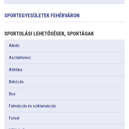
SPORTEGYESÜLETEK FEHÉRVÁRON
SPORTOLÁSI LEHETŐSÉGEK, SPORTÁGAK
Aikido
Asztalitenisz
Atlétika
Birkózás
Box
Falmászás és sziklamászás
Futsal