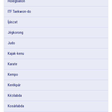
Hőlégballon
ITF Taekwon-do
Íjászat
Jégkorong
Judo
Kajak-kenu
Karate
Kempo
Kerékpár
Kézilabda
Kosárlabda