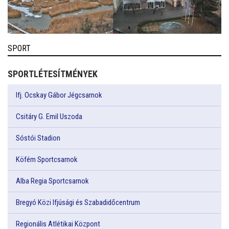
SPORT
SPORTLÉTESÍTMÉNYEK
Ifj. Ocskay Gábor Jégcsarnok
Csitáry G. Emil Uszoda
Sóstói Stadion
Köfém Sportcsarnok
Alba Regia Sportcsarnok
Bregyó Közi Ifjúsági és Szabadidőcentrum
Regionális Atlétikai Központ