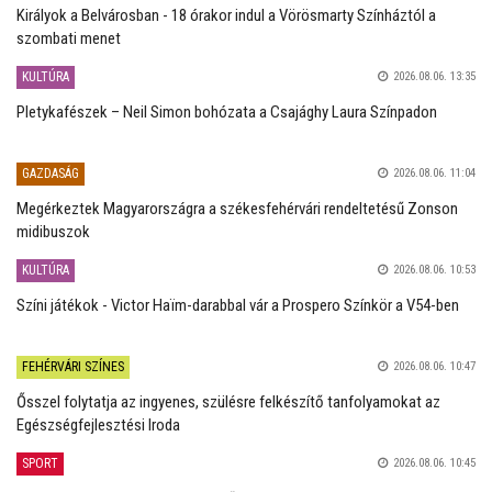
Királyok a Belvárosban - 18 órakor indul a Vörösmarty Színháztól a
szombati menet
KULTÚRA
2026.08.06. 13:35
Pletykafészek – Neil Simon bohózata a Csajághy Laura Színpadon
GAZDASÁG
2026.08.06. 11:04
Megérkeztek Magyarországra a székesfehérvári rendeltetésű Zonson
midibuszok
KULTÚRA
2026.08.06. 10:53
Színi játékok - Victor Haïm-darabbal vár a Prospero Színkör a V54-ben
FEHÉRVÁRI SZÍNES
2026.08.06. 10:47
Ősszel folytatja az ingyenes, szülésre felkészítő tanfolyamokat az
Egészségfejlesztési Iroda
SPORT
2026.08.06. 10:45