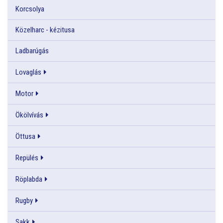
Korcsolya
Közelharc - kézitusa
Ladbarúgás
Lovaglás
Motor
Ökölvívás
Öttusa
Repülés
Röplabda
Rugby
Sakk