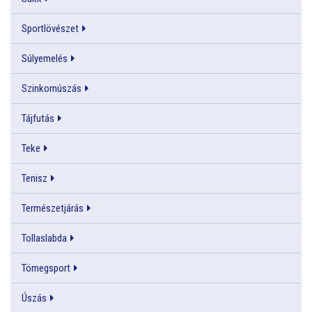
Sportlövészet
Súlyemelés
Szinkornúszás
Tájfutás
Teke
Tenisz
Természetjárás
Tollaslabda
Tömegsport
Úszás