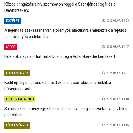
Közös bringázásra hív szombaton reggel a Szentjánosbogár és a
Dawnbreakers
KÖZÉLET
2026.08.07. 15:03
A legendás székesfehérvári ejtőernyős alakulatra emlékeztek a repülős
és ejtőernyős emlékműnél
SPORT
2026.08.07. 13:17
Hokisok viadala – hat fiatal küzd meg a Volán-keretbe kerülésért
KÖZLEMÉNYEK
2026.08.07. 13:11
Kedd éjfélig meghosszabbították és másodfokúra mérséklik a
hőségriasztást
FEHÉRVÁRI SZÍNES
2026.08.07. 10:48
Sajnos az eredmény egyértelmű - talajnedvesség-méréseket végeztek a
parkokban
KÖZLEMÉNYEK
2026.08.07. 10:45