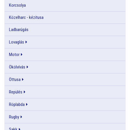
Korcsolya
Közelharc - kézitusa
Ladbarúgás
Lovaglás
Motor
Ökölvívás
Öttusa
Repülés
Röplabda
Rugby
Sakk