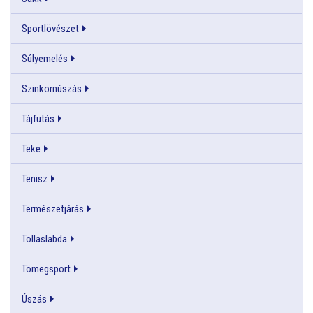
Sportlövészet
Súlyemelés
Szinkornúszás
Tájfutás
Teke
Tenisz
Természetjárás
Tollaslabda
Tömegsport
Úszás