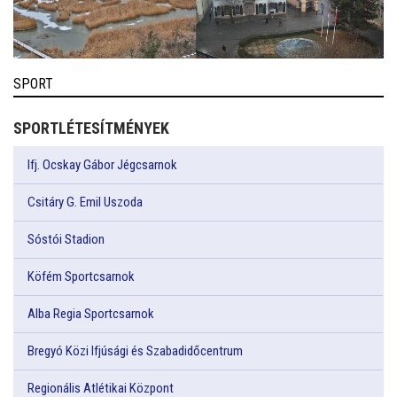
SPORT
SPORTLÉTESÍTMÉNYEK
Ifj. Ocskay Gábor Jégcsarnok
Csitáry G. Emil Uszoda
Sóstói Stadion
Köfém Sportcsarnok
Alba Regia Sportcsarnok
Bregyó Közi Ifjúsági és Szabadidőcentrum
Regionális Atlétikai Központ