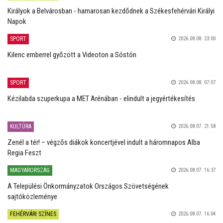
Királyok a Belvárosban - hamarosan kezdődnek a Székesfehérvári Királyi
Napok
SPORT
2026.08.08. 23:00
Kilenc emberrel győzött a Videoton a Sóstón
SPORT
2026.08.08. 07:07
Kézilabda szuperkupa a MET Arénában - elindult a jegyértékesítés
KULTÚRA
2026.08.07. 21:58
Zenél a tér! – végzős diákok koncertjével indult a háromnapos Alba
Regia Feszt
MAGYARORSZÁG
2026.08.07. 16:37
A Települési Önkormányzatok Országos Szövetségének
sajtóközleménye
FEHÉRVÁRI SZÍNES
2026.08.07. 16:04