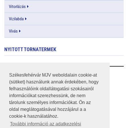
Vitorlázás
Vizilabda
Vívás
NYITOTT TORNATERMEK
RSS
Székesfehérvár MJV weboldalain cookie-at
(sütiket) használunk annak érdekében, hogy
A HONLAP 2017.03.31-I ÁLLAPOTA
felhasználóink oldallátogatási szokásairól
információkat szerezhessünk, de nem
JOGI NYILATKOZAT
tárolunk személyes információkat. Ön az
IMPRESSZUM
oldal meglátogatásával hozzájárul a a
cookie-k használatához.
MÉDIAAJÁNLAT
További információ az adatkezelési