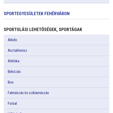
SPORTEGYESÜLETEK FEHÉRVÁRON
SPORTOLÁSI LEHETŐSÉGEK, SPORTÁGAK
Aikido
Asztalitenisz
Atlétika
Birkózás
Box
Falmászás és sziklamászás
Futsal