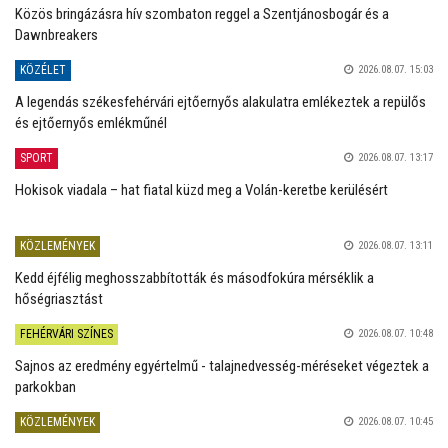
Közös bringázásra hív szombaton reggel a Szentjánosbogár és a
Dawnbreakers
KÖZÉLET
2026.08.07. 15:03
A legendás székesfehérvári ejtőernyős alakulatra emlékeztek a repülős
és ejtőernyős emlékműnél
SPORT
2026.08.07. 13:17
Hokisok viadala – hat fiatal küzd meg a Volán-keretbe kerülésért
KÖZLEMÉNYEK
2026.08.07. 13:11
Kedd éjfélig meghosszabbították és másodfokúra mérséklik a
hőségriasztást
FEHÉRVÁRI SZÍNES
2026.08.07. 10:48
Sajnos az eredmény egyértelmű - talajnedvesség-méréseket végeztek a
parkokban
KÖZLEMÉNYEK
2026.08.07. 10:45