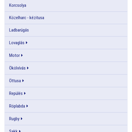
Korcsolya
Közelharc - kézitusa
Ladbarúgás
Lovaglás
Motor
Ökölvívás
Öttusa
Repülés
Röplabda
Rugby
Sakk