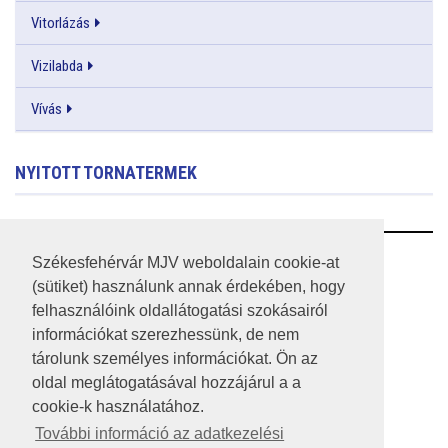
Vitorlázás
Vizilabda
Vívás
NYITOTT TORNATERMEK
RSS
Székesfehérvár MJV weboldalain cookie-at
(sütiket) használunk annak érdekében, hogy
A HONLAP 2017.03.31-I ÁLLAPOTA
felhasználóink oldallátogatási szokásairól
információkat szerezhessünk, de nem
JOGI NYILATKOZAT
tárolunk személyes információkat. Ön az
IMPRESSZUM
oldal meglátogatásával hozzájárul a a
cookie-k használatához.
MÉDIAAJÁNLAT
További információ az adatkezelési