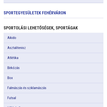
SPORTEGYESÜLETEK FEHÉRVÁRON
SPORTOLÁSI LEHETŐSÉGEK, SPORTÁGAK
Aikido
Asztalitenisz
Atlétika
Birkózás
Box
Falmászás és sziklamászás
Futsal