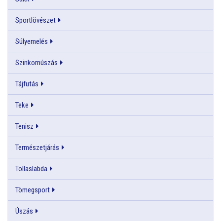
Sportlövészet
Súlyemelés
Szinkornúszás
Tájfutás
Teke
Tenisz
Természetjárás
Tollaslabda
Tömegsport
Úszás