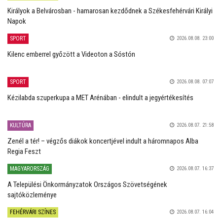
Királyok a Belvárosban - hamarosan kezdődnek a Székesfehérvári Királyi
Napok
SPORT
2026.08.08. 23:00
Kilenc emberrel győzött a Videoton a Sóstón
SPORT
2026.08.08. 07:07
Kézilabda szuperkupa a MET Arénában - elindult a jegyértékesítés
KULTÚRA
2026.08.07. 21:58
Zenél a tér! – végzős diákok koncertjével indult a háromnapos Alba
Regia Feszt
MAGYARORSZÁG
2026.08.07. 16:37
A Települési Önkormányzatok Országos Szövetségének
sajtóközleménye
FEHÉRVÁRI SZÍNES
2026.08.07. 16:04