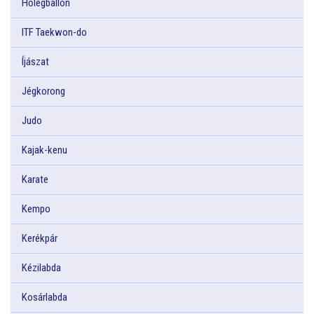
Hőlégballon
ITF Taekwon-do
Íjászat
Jégkorong
Judo
Kajak-kenu
Karate
Kempo
Kerékpár
Kézilabda
Kosárlabda