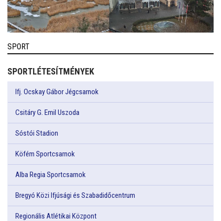
SPORT
SPORTLÉTESÍTMÉNYEK
Ifj. Ocskay Gábor Jégcsarnok
Csitáry G. Emil Uszoda
Sóstói Stadion
Köfém Sportcsarnok
Alba Regia Sportcsarnok
Bregyó Közi Ifjúsági és Szabadidőcentrum
Regionális Atlétikai Központ