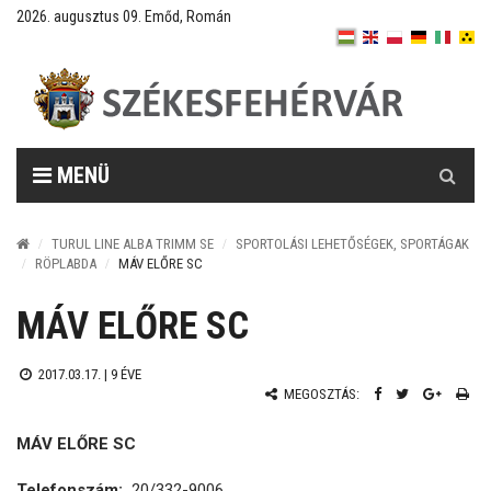
2026. augusztus 09. Emőd, Román
Keresés
MENÜ
TURUL LINE ALBA TRIMM SE
SPORTOLÁSI LEHETŐSÉGEK, SPORTÁGAK
RÖPLABDA
MÁV ELŐRE SC
MÁV ELŐRE SC
2017.03.17. |
9 ÉVE
MEGOSZTÁS:
MÁV ELŐRE SC
Telefonszám:
20/332-9006