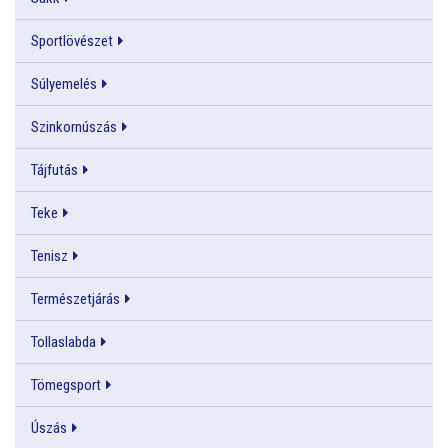
Sportlövészet
Súlyemelés
Szinkornúszás
Tájfutás
Teke
Tenisz
Természetjárás
Tollaslabda
Tömegsport
Úszás