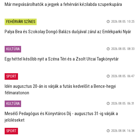
Már megvásárolhatók a jegyek a fehérvári kézilabda szuperkupára
FEHÉRVÁRI SZÍNES
2026.08.05. 10:25
Palya Bea és Szokolay Dongó Balázs duójával zárul az Emlékparki Nyár
KULTÚRA
2026.08.05. 08:33
Egy héttel később nyit a Széna Téri és a Zsolt Utcai Tagkönyvtár
SPORT
2026.08.05. 06:47
Idén augusztus 20-án is várják a futás kedvelőit a Bence-hegyi
félmaratonon
KULTÚRA
2026.08.05. 06:31
Mesélő Pedagógus és Könyvtáros Díj - augusztus 31-ig várják a
jelöléseket
SPORT
2026.08.04. 16:34