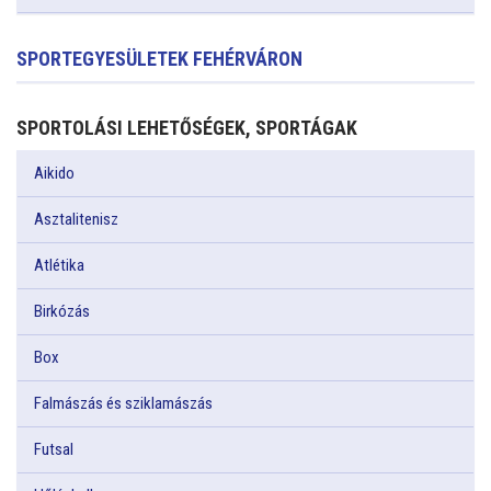
SPORTEGYESÜLETEK FEHÉRVÁRON
SPORTOLÁSI LEHETŐSÉGEK, SPORTÁGAK
Aikido
Asztalitenisz
Atlétika
Birkózás
Box
Falmászás és sziklamászás
Futsal