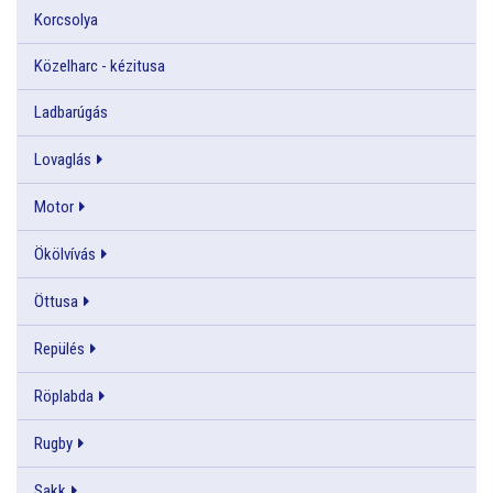
Korcsolya
Közelharc - kézitusa
Ladbarúgás
Lovaglás
Motor
Ökölvívás
Öttusa
Repülés
Röplabda
Rugby
Sakk