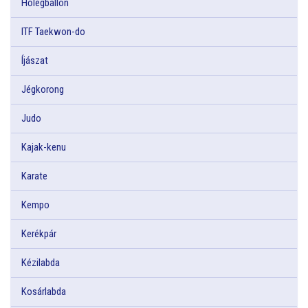
Hőlégballon
ITF Taekwon-do
Íjászat
Jégkorong
Judo
Kajak-kenu
Karate
Kempo
Kerékpár
Kézilabda
Kosárlabda