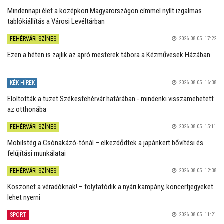
Mindennapi élet a középkori Magyarországon címmel nyílt izgalmas
tablókiállítás a Városi Levéltárban
FEHÉRVÁRI SZÍNES
2026.08.05. 17:22
Ezen a héten is zajlik az apró mesterek tábora a Kézművesek Házában
KÉK HÍREK
2026.08.05. 16:38
Eloltották a tüzet Székesfehérvár határában - mindenki visszamehetett
az otthonába
FEHÉRVÁRI SZÍNES
2026.08.05. 15:11
Mobilstég a Csónakázó-tónál – elkezdődtek a japánkert bővítési és
felújítási munkálatai
FEHÉRVÁRI SZÍNES
2026.08.05. 12:38
Köszönet a véradóknak! – folytatódik a nyári kampány, koncertjegyeket
lehet nyerni
SPORT
2026.08.05. 11:21