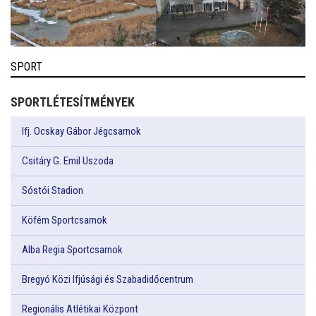
SPORT
SPORTLÉTESÍTMÉNYEK
Ifj. Ocskay Gábor Jégcsarnok
Csitáry G. Emil Uszoda
Sóstói Stadion
Köfém Sportcsarnok
Alba Regia Sportcsarnok
Bregyó Közi Ifjúsági és Szabadidőcentrum
Regionális Atlétikai Központ