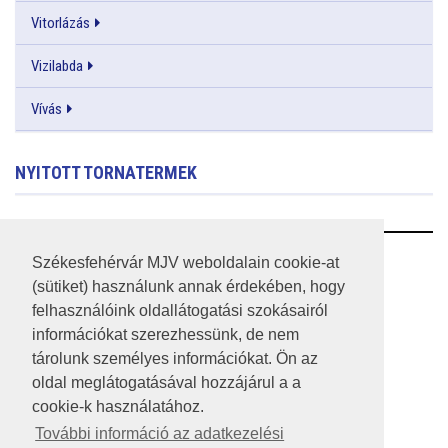
Vitorlázás
Vizilabda
Vívás
NYITOTT TORNATERMEK
RSS
Székesfehérvár MJV weboldalain cookie-at
(sütiket) használunk annak érdekében, hogy
A HONLAP 2017.03.31-I ÁLLAPOTA
felhasználóink oldallátogatási szokásairól
információkat szerezhessünk, de nem
JOGI NYILATKOZAT
tárolunk személyes információkat. Ön az
IMPRESSZUM
oldal meglátogatásával hozzájárul a a
cookie-k használatához.
MÉDIAAJÁNLAT
További információ az adatkezelési