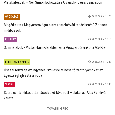
Pletykafészek – Neil Simon bohózata a Csajághy Laura Színpadon
GAZDASÁG
2026.08.06. 11:04
Megérkeztek Magyarországra a székesfehérvári rendeltetésű Zonson
midibuszok
KULTÚRA
2026.08.06. 10:53
Színi játékok - Victor Haïm-darabbal vár a Prospero Színkör a V54-ben
FEHÉRVÁRI SZÍNES
2026.08.06. 10:47
Ősszel folytatja az ingyenes, szülésre felkészítő tanfolyamokat az
Egészségfejlesztési Iroda
SPORT
2026.08.06. 10:45
Szerb center érkezett, másodedző távozott – alakul az Alba Fehérvár
kerete
TOVÁBBI HÍREK