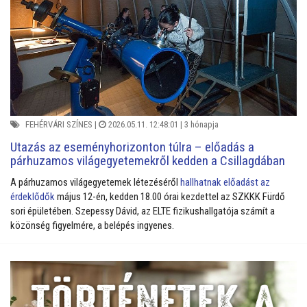
FEHÉRVÁRI SZÍNES
|
2026.05.11. 12:48:01 |
3 hónapja
Utazás az eseményhorizonton túlra – előadás a
párhuzamos világegyetemekről kedden a Csillagdában
A párhuzamos világegyetemek létezéséről
hallhatnak előadást az
érdeklődők
május 12-én, kedden 18.00 órai kezdettel az SZKKK Fürdő
sori épületében. Szepessy Dávid, az ELTE fizikushallgatója számít a
közönség figyelmére, a belépés ingyenes.