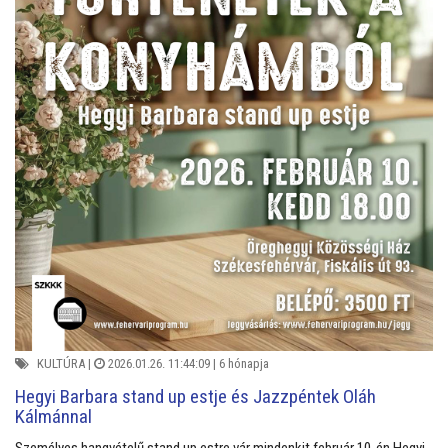
KULTÚRA
|
2026.01.26. 11:44:09 |
6 hónapja
Hegyi Barbara stand up estje és Jazzpéntek Oláh
Kálmánnal
Személyes hangvételű stand up estre vár mindenkit február 10-én Hegyi