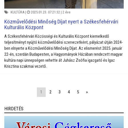
KULTÚRA
|
2025.01.23. 07:21:32 |
2 éve
Közművelődési Minőség Díjat nyert a Székesfehérvári
Kulturális Központ
A Székesfehérvári Közösségi és Kulturális Központ kiemelkedő
teljesítményt nyújtó közművelődési szervezetként, pályázat útján 2024-
ben elnyerte a Közművelődési Minőség Díjat. Az elismerést 2025. január
22-én, szerdán Budapesten, a Hagyományok Házában rendezett magyar
kultúra napi ünnepségen vehette át Juhász Zsófia igazgató és Igaz
Krisztina szakmai vezető.
1
2
3
4
5
»
HIRDETÉS