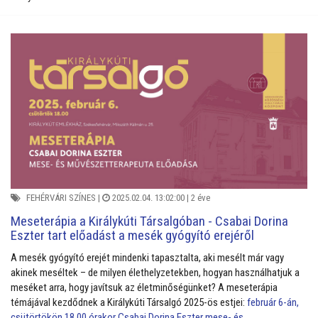
FEHÉRVÁRI SZÍNES
|
2025.02.04. 13:02:00 |
2 éve
Meseterápia a Királykúti Társalgóban - Csabai Dorina
Eszter tart előadást a mesék gyógyító erejéről
A mesék gyógyító erejét mindenki tapasztalta, aki mesélt már vagy
akinek meséltek – de milyen élethelyzetekben, hogyan használhatjuk a
meséket arra, hogy javítsuk az életminőségünket? A meseterápia
témájával kezdődnek a Királykúti Társalgó 2025-ös estjei:
február 6-án,
csütörtökön 18.00 órakor Csabai Dorina Eszter mese- és