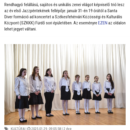
Rendhagyó felállású, sajátos és unikális zenei világot képviselő trió lesz
az év első Jazzpéntekének fellépője: január 31-én 19 órától a Santa
Diver formáció ad koncertet a Székesfehérvári Közösségi és Kulturális
Központ (SZKKK) Fürdő sori épületében. Az eseményre
EZEN
az oldalon
lehet jegyet váltani.
KULTÚRA
|
2025.01.29. 09:05:58 |
2 éve