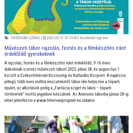
FEHÉRVÁRI SZÍNES
|
2025.05.15. 07:10:00 |
körülbelül egy éve
Művészeti tábor rajzolás, festés és a filmkészítés iránt
érdeklődő gyerekeknek
A rajzolás, festés és a filmkészítés iránt érdeklődő, 9-16 éves
diákoknak szervez művészeti tábort 2025. július 28. és augusztus 1.
között a Székesfehérvári Közösségi és Kulturális Központ. A napközis
jellegű, több éves múltra visszatekintő tábor idei helyszíne a tópart
i
épület
, az alkotások pedig a „Fantázia sziget és lakói – tóparti
történetek” mottó jegyében készülnek. Az Animono táborba június 28-ig
lehet jelentkezni a www.fehervariprogram.hu oldalon.