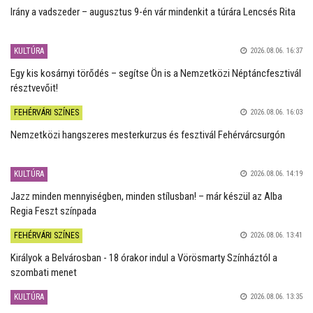
Irány a vadszeder – augusztus 9-én vár mindenkit a túrára Lencsés Rita
KULTÚRA
2026.08.06. 16:37
Egy kis kosárnyi törődés – segítse Ön is a Nemzetközi Néptáncfesztivál
résztvevőit!
FEHÉRVÁRI SZÍNES
2026.08.06. 16:03
Nemzetközi hangszeres mesterkurzus és fesztivál Fehérvárcsurgón
KULTÚRA
2026.08.06. 14:19
Jazz minden mennyiségben, minden stílusban! – már készül az Alba
Regia Feszt színpada
FEHÉRVÁRI SZÍNES
2026.08.06. 13:41
Királyok a Belvárosban - 18 órakor indul a Vörösmarty Színháztól a
szombati menet
KULTÚRA
2026.08.06. 13:35