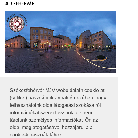
360 FEHÉRVÁR
RSS
Székesfehérvár MJV weboldalain cookie-at
(sütiket) használunk annak érdekében, hogy
A HONLAP 2017.03.31-I ÁLLAPOTA
felhasználóink oldallátogatási szokásairól
információkat szerezhessünk, de nem
JOGI NYILATKOZAT
tárolunk személyes információkat. Ön az
IMPRESSZUM
oldal meglátogatásával hozzájárul a a
cookie-k használatához.