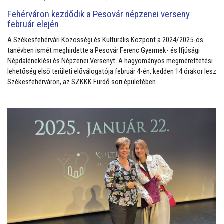
Fehérváron kezdődik a Pesovár népzenei verseny
február elején
A Székesfehérvári Közösségi és Kulturális Központ a 2024/2025-ös
tanévben ismét meghirdette a Pesovár Ferenc Gyermek- és Ifjúsági
Népdaléneklési és Népzenei Versenyt. A hagyományos megmérettetési
lehetőség első területi előválogatója február 4-én, kedden 14 órakor lesz
Székesfehérváron, az SZKKK Fürdő sori épületében.