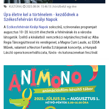
KULTÚRA
|
2025.08.04. 15:46:13 |
körülbelül egy éve
Újra életre kel a történelem - kezdődnek a
Székesfehérvári Királyi Napok
A
Székesfehérvári Királyi Napok
sokszínű, színvonalas programjait
augusztus 10–20. között élvezhetik a fehérváriak és a városba
látogatók. Ízelítő a kínálatból: nemzetközi néptáncfesztivál az Alba
Regia Táncegyüttessel és vendégeivel, a Magna Cum Laude, az EDDA
Művek, valamint a Neoton Família Sztárjainak koncertje, a Hunyadi
László opera koncertváltozata, fúvós- és katonazenekari fesztivál.