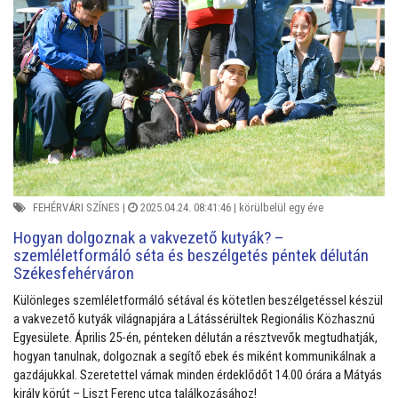
FEHÉRVÁRI SZÍNES
|
2025.04.24. 08:41:46 |
körülbelül egy éve
Hogyan dolgoznak a vakvezető kutyák? –
szemléletformáló séta és beszélgetés péntek délután
Székesfehérváron
Különleges szemléletformáló sétával és kötetlen beszélgetéssel készül
a vakvezető kutyák világnapjára a Látássérültek Regionális Közhasznú
Egyesülete. Április 25-én, pénteken délután a résztvevők megtudhatják,
hogyan tanulnak, dolgoznak a segítő ebek és miként kommunikálnak a
gazdájukkal. Szeretettel várnak minden érdeklődőt 14.00 órára a Mátyás
király körút – Liszt Ferenc utca találkozásához!