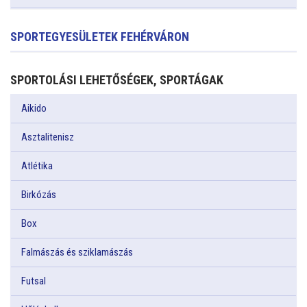
SPORTEGYESÜLETEK FEHÉRVÁRON
SPORTOLÁSI LEHETŐSÉGEK, SPORTÁGAK
Aikido
Asztalitenisz
Atlétika
Birkózás
Box
Falmászás és sziklamászás
Futsal