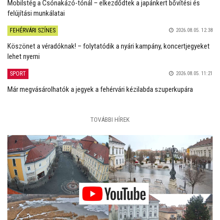
Mobilstég a Csónakázó-tónál – elkezdődtek a japánkert bővítési és
felújítási munkálatai
FEHÉRVÁRI SZÍNES
2026.08.05. 12:38
Köszönet a véradóknak! – folytatódik a nyári kampány, koncertjegyeket
lehet nyerni
SPORT
2026.08.05. 11:21
Már megvásárolhatók a jegyek a fehérvári kézilabda szuperkupára
TOVÁBBI HÍREK