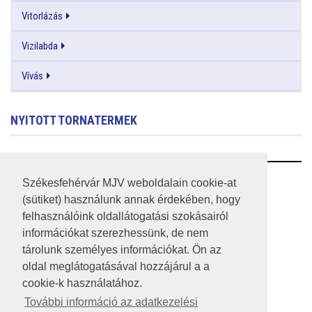
Vitorlázás
Vizilabda
Vívás
NYITOTT TORNATERMEK
RSS
Székesfehérvár MJV weboldalain cookie-at
(sütiket) használunk annak érdekében, hogy
A HONLAP 2017.03.31-I ÁLLAPOTA
felhasználóink oldallátogatási szokásairól
információkat szerezhessünk, de nem
JOGI NYILATKOZAT
tárolunk személyes információkat. Ön az
IMPRESSZUM
oldal meglátogatásával hozzájárul a a
cookie-k használatához.
MÉDIAAJÁNLAT
További információ az adatkezelési