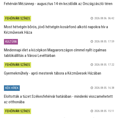
Fehérvári Mézünnep - augusztus 14-én kezdődik az Országzászló téren
FEHÉRVÁRI SZÍNES
2026.08.06. 06:42
Most hétvégén bőrös, jövő hétvégén kosárfonó alkotó napokra hív a
Kézművesek Háza
KULTÚRA
2026.08.05. 17:59
Mindennapi élet a középkori Magyarországon címmel nyílt izgalmas
tablókiállítás a Városi Levéltárban
FEHÉRVÁRI SZÍNES
2026.08.05. 17:22
Gyermekműhely - apró mesterek tábora a Kézművesek Házában
KÉK HÍREK
2026.08.05. 16:38
Eloltották a tüzet Székesfehérvár határában - mindenki visszamehetett
az otthonába
FEHÉRVÁRI SZÍNES
2026.08.05. 15:11