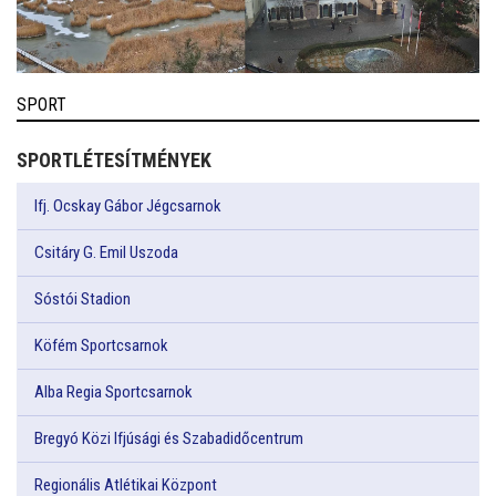
SPORT
SPORTLÉTESÍTMÉNYEK
Ifj. Ocskay Gábor Jégcsarnok
Csitáry G. Emil Uszoda
Sóstói Stadion
Köfém Sportcsarnok
Alba Regia Sportcsarnok
Bregyó Közi Ifjúsági és Szabadidőcentrum
Regionális Atlétikai Központ