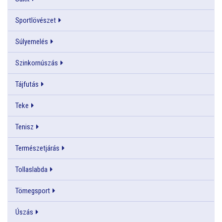
Sportlövészet
Súlyemelés
Szinkornúszás
Tájfutás
Teke
Tenisz
Természetjárás
Tollaslabda
Tömegsport
Úszás