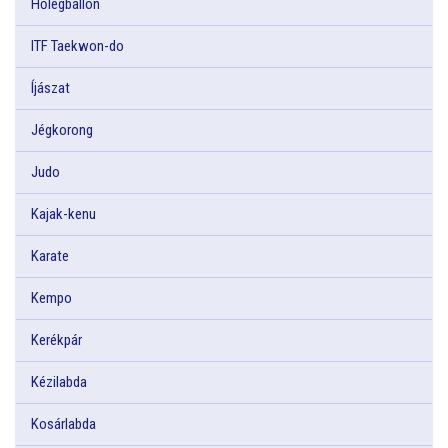
Hőlégballon
ITF Taekwon-do
Íjászat
Jégkorong
Judo
Kajak-kenu
Karate
Kempo
Kerékpár
Kézilabda
Kosárlabda