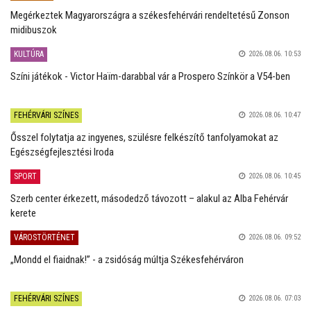
Megérkeztek Magyarországra a székesfehérvári rendeltetésű Zonson
midibuszok
KULTÚRA
2026.08.06. 10:53
Színi játékok - Victor Haïm-darabbal vár a Prospero Színkör a V54-ben
FEHÉRVÁRI SZÍNES
2026.08.06. 10:47
Ősszel folytatja az ingyenes, szülésre felkészítő tanfolyamokat az
Egészségfejlesztési Iroda
SPORT
2026.08.06. 10:45
Szerb center érkezett, másodedző távozott – alakul az Alba Fehérvár
kerete
VÁROSTÖRTÉNET
2026.08.06. 09:52
„Mondd el fiaidnak!” - a zsidóság múltja Székesfehérváron
FEHÉRVÁRI SZÍNES
2026.08.06. 07:03