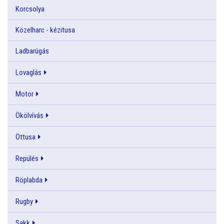
Korcsolya
Közelharc - kézitusa
Ladbarúgás
Lovaglás
Motor
Ökölvívás
Öttusa
Repülés
Röplabda
Rugby
Sakk