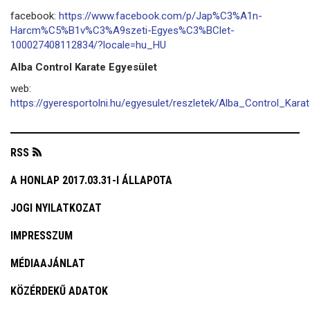
facebook:
https://www.facebook.com/p/Jap%C3%A1n-
Harcm%C5%B1v%C3%A9szeti-Egyes%C3%BClet-
100027408112834/?locale=hu_HU
Alba Control Karate Egyesület
web:
https://gyeresportolni.hu/egyesulet/reszletek/Alba_Control_Kara
RSS
A HONLAP 2017.03.31-I ÁLLAPOTA
JOGI NYILATKOZAT
IMPRESSZUM
MÉDIAAJÁNLAT
KÖZÉRDEKŰ ADATOK