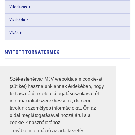
Vitorlázás
Vizilabda
Vívás
NYITOTT TORNATERMEK
RSS
Székesfehérvár MJV weboldalain cookie-at
(sütiket) használunk annak érdekében, hogy
A HONLAP 2017.03.31-I ÁLLAPOTA
felhasználóink oldallátogatási szokásairól
információkat szerezhessünk, de nem
JOGI NYILATKOZAT
tárolunk személyes információkat. Ön az
IMPRESSZUM
oldal meglátogatásával hozzájárul a a
cookie-k használatához.
MÉDIAAJÁNLAT
További információ az adatkezelési