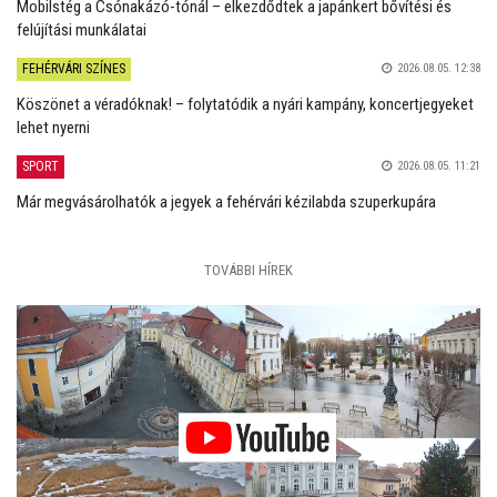
Mobilstég a Csónakázó-tónál – elkezdődtek a japánkert bővítési és
felújítási munkálatai
FEHÉRVÁRI SZÍNES
2026.08.05. 12:38
Köszönet a véradóknak! – folytatódik a nyári kampány, koncertjegyeket
lehet nyerni
SPORT
2026.08.05. 11:21
Már megvásárolhatók a jegyek a fehérvári kézilabda szuperkupára
TOVÁBBI HÍREK