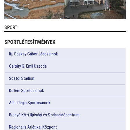
SPORT
SPORTLÉTESÍTMÉNYEK
Ifj. Ocskay Gábor Jégcsarnok
Csitáry G. Emil Uszoda
Sóstói Stadion
Köfém Sportcsarnok
Alba Regia Sportcsarnok
Bregyó Közi Ifjúsági és Szabadidőcentrum
Regionális Atlétikai Központ