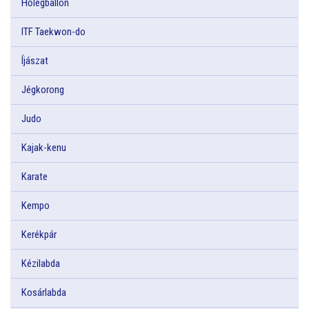
Hőlégballon
ITF Taekwon-do
Íjászat
Jégkorong
Judo
Kajak-kenu
Karate
Kempo
Kerékpár
Kézilabda
Kosárlabda