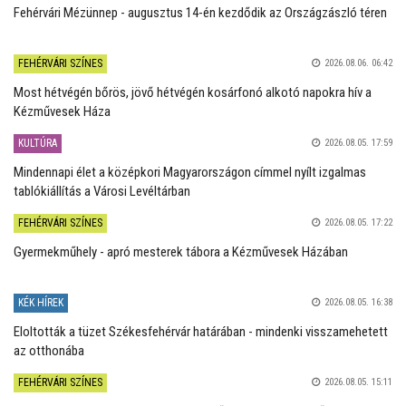
Fehérvári Mézünnep - augusztus 14-én kezdődik az Országzászló téren
FEHÉRVÁRI SZÍNES
2026.08.06. 06:42
Most hétvégén bőrös, jövő hétvégén kosárfonó alkotó napokra hív a
Kézművesek Háza
KULTÚRA
2026.08.05. 17:59
Mindennapi élet a középkori Magyarországon címmel nyílt izgalmas
tablókiállítás a Városi Levéltárban
FEHÉRVÁRI SZÍNES
2026.08.05. 17:22
Gyermekműhely - apró mesterek tábora a Kézművesek Házában
KÉK HÍREK
2026.08.05. 16:38
Eloltották a tüzet Székesfehérvár határában - mindenki visszamehetett
az otthonába
FEHÉRVÁRI SZÍNES
2026.08.05. 15:11