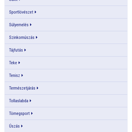
Sportlövészet
Súlyemelés
Szinkornúszás
Tájfutás
Teke
Tenisz
Természetjárás
Tollaslabda
Tömegsport
Úszás