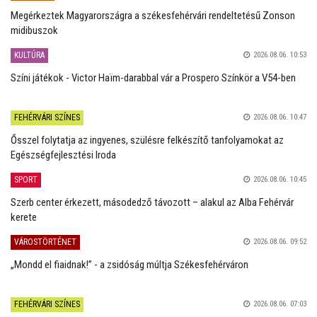
Megérkeztek Magyarországra a székesfehérvári rendeltetésű Zonson
midibuszok
KULTÚRA
2026.08.06. 10:53
Színi játékok - Victor Haïm-darabbal vár a Prospero Színkör a V54-ben
FEHÉRVÁRI SZÍNES
2026.08.06. 10:47
Ősszel folytatja az ingyenes, szülésre felkészítő tanfolyamokat az
Egészségfejlesztési Iroda
SPORT
2026.08.06. 10:45
Szerb center érkezett, másodedző távozott – alakul az Alba Fehérvár
kerete
VÁROSTÖRTÉNET
2026.08.06. 09:52
„Mondd el fiaidnak!” - a zsidóság múltja Székesfehérváron
FEHÉRVÁRI SZÍNES
2026.08.06. 07:03