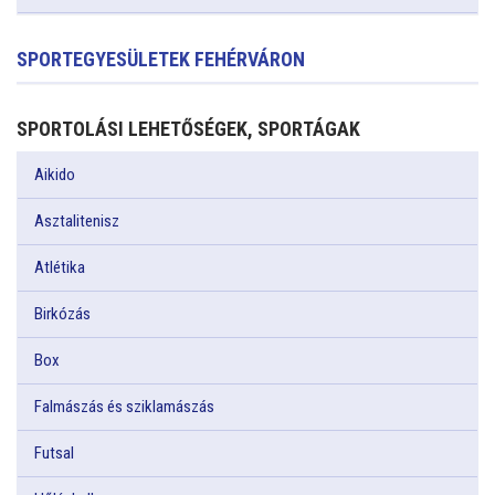
SPORTEGYESÜLETEK FEHÉRVÁRON
SPORTOLÁSI LEHETŐSÉGEK, SPORTÁGAK
Aikido
Asztalitenisz
Atlétika
Birkózás
Box
Falmászás és sziklamászás
Futsal