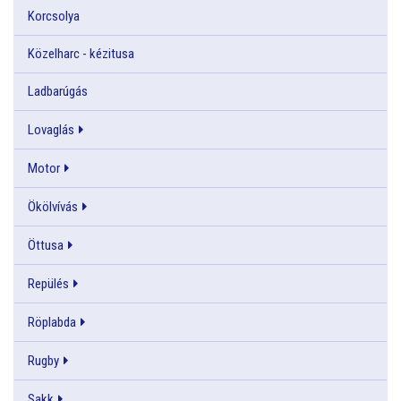
Korcsolya
Közelharc - kézitusa
Ladbarúgás
Lovaglás
Motor
Ökölvívás
Öttusa
Repülés
Röplabda
Rugby
Sakk