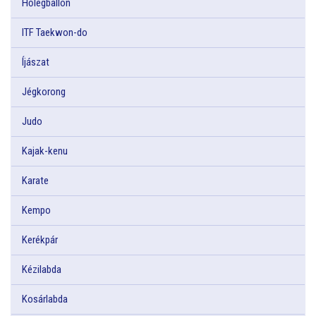
Hőlégballon
ITF Taekwon-do
Íjászat
Jégkorong
Judo
Kajak-kenu
Karate
Kempo
Kerékpár
Kézilabda
Kosárlabda