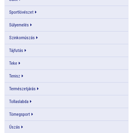
Sportlövészet
Súlyemelés
Szinkornúszás
Tájfutás
Teke
Tenisz
Természetjárás
Tollaslabda
Tömegsport
Úszás