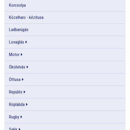
Korcsolya
Közelharc - kézitusa
Ladbarúgás
Lovaglás
Motor
Ökölvívás
Öttusa
Repülés
Röplabda
Rugby
Sakk