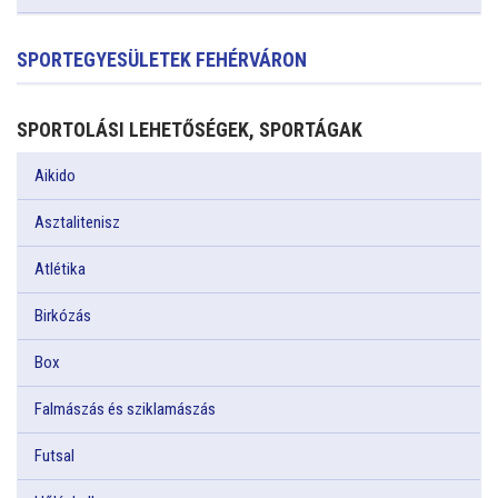
SPORTEGYESÜLETEK FEHÉRVÁRON
SPORTOLÁSI LEHETŐSÉGEK, SPORTÁGAK
Aikido
Asztalitenisz
Atlétika
Birkózás
Box
Falmászás és sziklamászás
Futsal