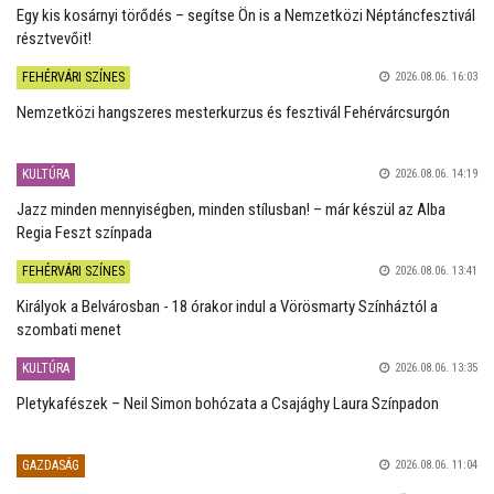
Egy kis kosárnyi törődés – segítse Ön is a Nemzetközi Néptáncfesztivál
résztvevőit!
FEHÉRVÁRI SZÍNES
2026.08.06. 16:03
Nemzetközi hangszeres mesterkurzus és fesztivál Fehérvárcsurgón
KULTÚRA
2026.08.06. 14:19
Jazz minden mennyiségben, minden stílusban! – már készül az Alba
Regia Feszt színpada
FEHÉRVÁRI SZÍNES
2026.08.06. 13:41
Királyok a Belvárosban - 18 órakor indul a Vörösmarty Színháztól a
szombati menet
KULTÚRA
2026.08.06. 13:35
Pletykafészek – Neil Simon bohózata a Csajághy Laura Színpadon
GAZDASÁG
2026.08.06. 11:04