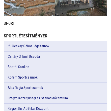
SPORT
SPORTLÉTESÍTMÉNYEK
Ifj. Ocskay Gábor Jégcsarnok
Csitáry G. Emil Uszoda
Sóstói Stadion
Köfém Sportcsarnok
Alba Regia Sportcsarnok
Bregyó Közi Ifjúsági és Szabadidőcentrum
Regionális Atlétikai Központ