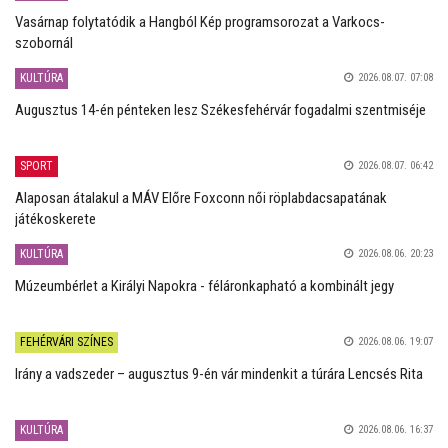
Vasárnap folytatódik a Hangból Kép programsorozat a Varkocs-
szobornál
KULTÚRA
2026.08.07. 07:08
Augusztus 14-én pénteken lesz Székesfehérvár fogadalmi szentmiséje
SPORT
2026.08.07. 06:42
Alaposan átalakul a MÁV Előre Foxconn női röplabdacsapatának
játékoskerete
KULTÚRA
2026.08.06. 20:23
Múzeumbérlet a Királyi Napokra - féláronkapható a kombinált jegy
FEHÉRVÁRI SZÍNES
2026.08.06. 19:07
Irány a vadszeder – augusztus 9-én vár mindenkit a túrára Lencsés Rita
KULTÚRA
2026.08.06. 16:37