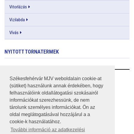
Vitorlázás
Vizilabda
Vívás
NYITOTT TORNATERMEK
RSS
Székesfehérvár MJV weboldalain cookie-at
(sütiket) használunk annak érdekében, hogy
A HONLAP 2017.03.31-I ÁLLAPOTA
felhasználóink oldallátogatási szokásairól
információkat szerezhessünk, de nem
JOGI NYILATKOZAT
tárolunk személyes információkat. Ön az
IMPRESSZUM
oldal meglátogatásával hozzájárul a a
cookie-k használatához.
MÉDIAAJÁNLAT
További információ az adatkezelési