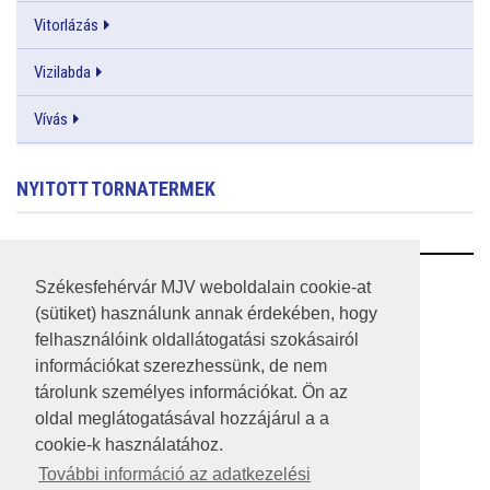
Vitorlázás
Vizilabda
Vívás
NYITOTT TORNATERMEK
RSS
Székesfehérvár MJV weboldalain cookie-at
(sütiket) használunk annak érdekében, hogy
A HONLAP 2017.03.31-I ÁLLAPOTA
felhasználóink oldallátogatási szokásairól
információkat szerezhessünk, de nem
JOGI NYILATKOZAT
tárolunk személyes információkat. Ön az
IMPRESSZUM
oldal meglátogatásával hozzájárul a a
cookie-k használatához.
MÉDIAAJÁNLAT
További információ az adatkezelési