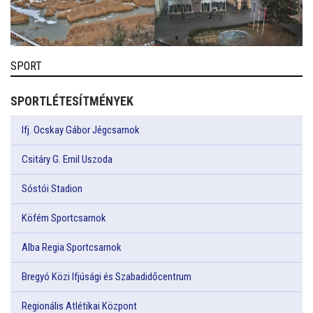
SPORT
SPORTLÉTESÍTMÉNYEK
Ifj. Ocskay Gábor Jégcsarnok
Csitáry G. Emil Uszoda
Sóstói Stadion
Köfém Sportcsarnok
Alba Regia Sportcsarnok
Bregyó Közi Ifjúsági és Szabadidőcentrum
Regionális Atlétikai Központ