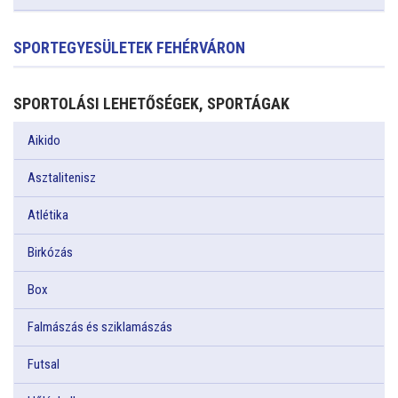
SPORTEGYESÜLETEK FEHÉRVÁRON
SPORTOLÁSI LEHETŐSÉGEK, SPORTÁGAK
Aikido
Asztalitenisz
Atlétika
Birkózás
Box
Falmászás és sziklamászás
Futsal