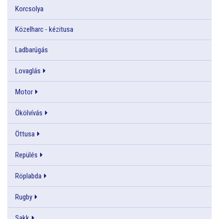
Korcsolya
Közelharc - kézitusa
Ladbarúgás
Lovaglás
Motor
Ökölvívás
Öttusa
Repülés
Röplabda
Rugby
Sakk