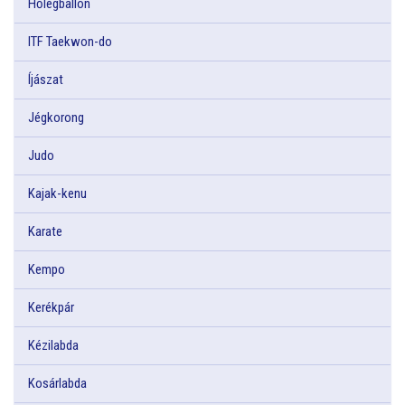
Hőlégballon
ITF Taekwon-do
Íjászat
Jégkorong
Judo
Kajak-kenu
Karate
Kempo
Kerékpár
Kézilabda
Kosárlabda