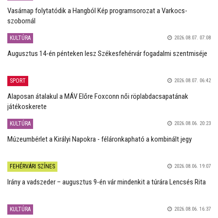
Vasárnap folytatódik a Hangból Kép programsorozat a Varkocs-
szobornál
KULTÚRA
2026.08.07. 07:08
Augusztus 14-én pénteken lesz Székesfehérvár fogadalmi szentmiséje
SPORT
2026.08.07. 06:42
Alaposan átalakul a MÁV Előre Foxconn női röplabdacsapatának
játékoskerete
KULTÚRA
2026.08.06. 20:23
Múzeumbérlet a Királyi Napokra - féláronkapható a kombinált jegy
FEHÉRVÁRI SZÍNES
2026.08.06. 19:07
Irány a vadszeder – augusztus 9-én vár mindenkit a túrára Lencsés Rita
KULTÚRA
2026.08.06. 16:37