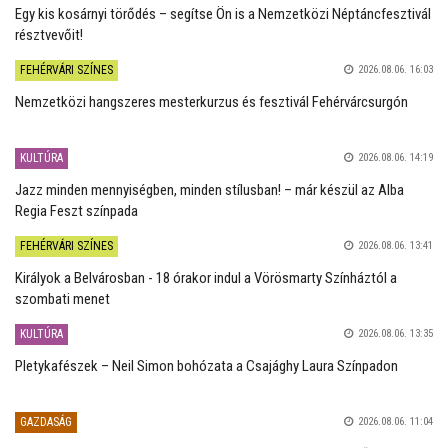
Egy kis kosárnyi törődés – segítse Ön is a Nemzetközi Néptáncfesztivál
résztvevőit!
FEHÉRVÁRI SZÍNES
2026.08.06. 16:03
Nemzetközi hangszeres mesterkurzus és fesztivál Fehérvárcsurgón
KULTÚRA
2026.08.06. 14:19
Jazz minden mennyiségben, minden stílusban! – már készül az Alba
Regia Feszt színpada
FEHÉRVÁRI SZÍNES
2026.08.06. 13:41
Királyok a Belvárosban - 18 órakor indul a Vörösmarty Színháztól a
szombati menet
KULTÚRA
2026.08.06. 13:35
Pletykafészek – Neil Simon bohózata a Csajághy Laura Színpadon
GAZDASÁG
2026.08.06. 11:04