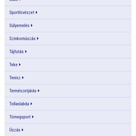
Sportlövészet
Súlyemelés
Szinkornúszás
Tájfutás
Teke
Tenisz
Természetjárás
Tollaslabda
Tömegsport
Úszás