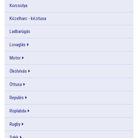
Korcsolya
Közelharc - kézitusa
Ladbarúgás
Lovaglás
Motor
Ökölvívás
Öttusa
Repülés
Röplabda
Rugby
Sakk