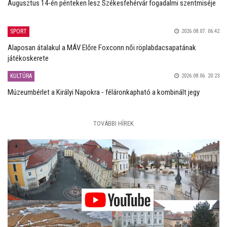
Augusztus 14-én pénteken lesz Székesfehérvár fogadalmi szentmiséje
SPORT
2026.08.07. 06:42
Alaposan átalakul a MÁV Előre Foxconn női röplabdacsapatának
játékoskerete
KULTÚRA
2026.08.06. 20:23
Múzeumbérlet a Királyi Napokra - féláronkapható a kombinált jegy
TOVÁBBI HÍREK