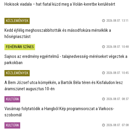
Hokisok viadala – hat fiatal küzd meg a Volán-keretbe kerülésért
KÖZLEMÉNYEK
2026.08.07. 13:11
Kedd éjfélig meghosszabbították és másodfokúra mérséklik a
hőségriasztást
FEHÉRVÁRI SZÍNES
2026.08.07. 10:48
Sajnos az eredmény egyértelmű - talajnedvesség-méréseket végeztek a
parkokban
KÖZLEMÉNYEK
2026.08.07. 10:45
A Bem József utca környékén, a Bartók Béla téren és Kisfaludon lesz
áramszünet augusztus 10-én
KULTÚRA
2026.08.07. 08:37
Vasárnap folytatódik a Hangból Kép programsorozat a Varkocs-
szobornál
KULTÚRA
2026.08.07. 07:08