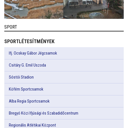
SPORT
SPORTLÉTESÍTMÉNYEK
Ifj. Ocskay Gábor Jégcsarnok
Csitáry G. Emil Uszoda
Sóstói Stadion
Köfém Sportcsarnok
Alba Regia Sportcsarnok
Bregyó Közi Ifjúsági és Szabadidőcentrum
Regionális Atlétikai Központ