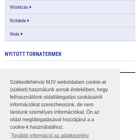
Vitorlázás
Vizilabda
Vívás
NYITOTT TORNATERMEK
RSS
Székesfehérvár MJV weboldalain cookie-at
(sütiket) használunk annak érdekében, hogy
A HONLAP 2017.03.31-I ÁLLAPOTA
felhasználóink oldallátogatási szokásairól
információkat szerezhessünk, de nem
JOGI NYILATKOZAT
tárolunk személyes információkat. Ön az
IMPRESSZUM
oldal meglátogatásával hozzájárul a a
cookie-k használatához.
MÉDIAAJÁNLAT
További információ az adatkezelési