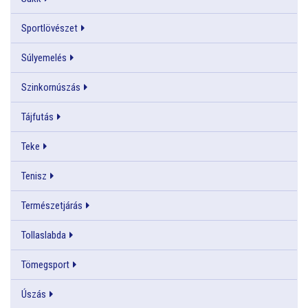
Sportlövészet
Súlyemelés
Szinkornúszás
Tájfutás
Teke
Tenisz
Természetjárás
Tollaslabda
Tömegsport
Úszás