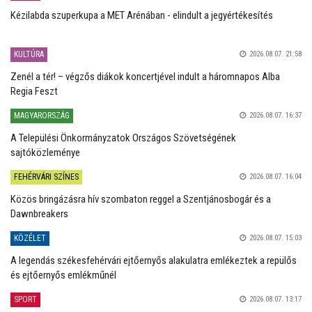
Kézilabda szuperkupa a MET Arénában - elindult a jegyértékesítés
KULTÚRA
2026.08.07. 21:58
Zenél a tér! – végzős diákok koncertjével indult a háromnapos Alba
Regia Feszt
MAGYARORSZÁG
2026.08.07. 16:37
A Települési Önkormányzatok Országos Szövetségének
sajtóközleménye
FEHÉRVÁRI SZÍNES
2026.08.07. 16:04
Közös bringázásra hív szombaton reggel a Szentjánosbogár és a
Dawnbreakers
KÖZÉLET
2026.08.07. 15:03
A legendás székesfehérvári ejtőernyős alakulatra emlékeztek a repülős
és ejtőernyős emlékműnél
SPORT
2026.08.07. 13:17