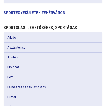
SPORTEGYESÜLETEK FEHÉRVÁRON
SPORTOLÁSI LEHETŐSÉGEK, SPORTÁGAK
Aikido
Asztalitenisz
Atlétika
Birkózás
Box
Falmászás és sziklamászás
Futsal