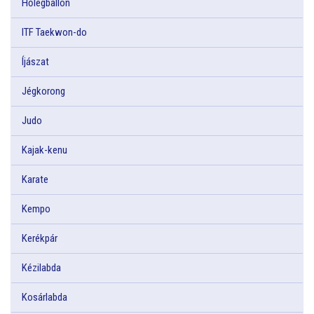
Hőlégballon
ITF Taekwon-do
Íjászat
Jégkorong
Judo
Kajak-kenu
Karate
Kempo
Kerékpár
Kézilabda
Kosárlabda