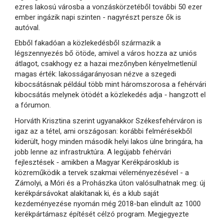
ezres lakosú városba a vonzáskörzetéből további 50 ezer
ember ingázik napi szinten - nagyrészt persze ők is
autóval.
Ebből fakadóan a közlekedésből származik a
légszennyezés bő ötöde, amivel a város hozza az uniós
átlagot, csakhogy ez a hazai mezőnyben kényelmetlenül
magas érték: lakosságarányosan nézve a szegedi
kibocsátásnak például több mint háromszorosa a fehérvári
kibocsátás melynek ötödét a közlekedés adja - hangzott el
a fórumon.
Horváth Krisztina szerint ugyanakkor Székesfehérváron is
igaz az a tétel, ami országosan: korábbi felmérésekből
kiderült, hogy minden második helyi lakos ülne bringára, ha
jobb lenne az infrastruktúra. A legújabb fehérvári
fejlesztések - amikben a Magyar Kerékpárosklub is
közreműködik a tervek szakmai véleményezésével - a
Zámolyi, a Móri és a Prohászka úton valósulhatnak meg: új
kerékpársávokat alakítanak ki, és a klub saját
kezdeményezése nyomán még 2018-ban elindult az 1000
kerékpártámasz építését célzó program. Megjegyezte