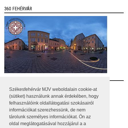
360 FEHÉRVÁR
RSS
Székesfehérvár MJV weboldalain cookie-at
(sütiket) használunk annak érdekében, hogy
A HONLAP 2017.03.31-I ÁLLAPOTA
felhasználóink oldallátogatási szokásairól
információkat szerezhessünk, de nem
JOGI NYILATKOZAT
tárolunk személyes információkat. Ön az
IMPRESSZUM
oldal meglátogatásával hozzájárul a a