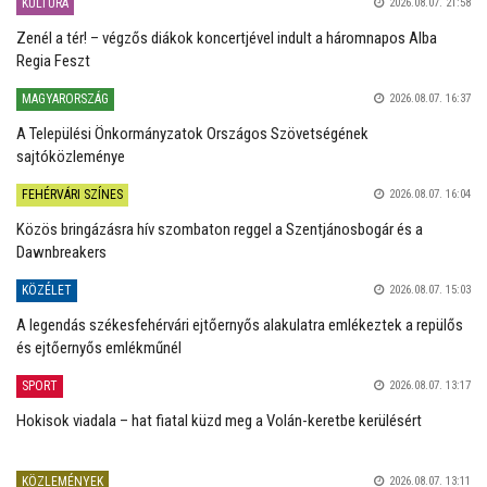
KULTÚRA
2026.08.07. 21:58
Zenél a tér! – végzős diákok koncertjével indult a háromnapos Alba
Regia Feszt
MAGYARORSZÁG
2026.08.07. 16:37
A Települési Önkormányzatok Országos Szövetségének
sajtóközleménye
FEHÉRVÁRI SZÍNES
2026.08.07. 16:04
Közös bringázásra hív szombaton reggel a Szentjánosbogár és a
Dawnbreakers
KÖZÉLET
2026.08.07. 15:03
A legendás székesfehérvári ejtőernyős alakulatra emlékeztek a repülős
és ejtőernyős emlékműnél
SPORT
2026.08.07. 13:17
Hokisok viadala – hat fiatal küzd meg a Volán-keretbe kerülésért
KÖZLEMÉNYEK
2026.08.07. 13:11