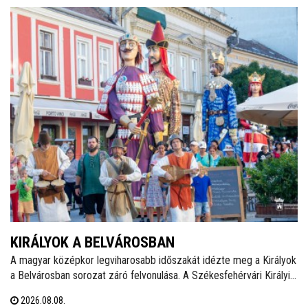
KIRÁLYOK A BELVÁROSBAN
A magyar középkor legviharosabb időszakát idézte meg a Királyok
a Belvárosban sorozat záró felvonulása. A Székesfehérvári Királyi
Napokat felvezető programsorozat utolsó eseményén Álmos
2026.08.08.
herceg, II. (Vak) Béla, Salamon király és III. András óriásbábjai