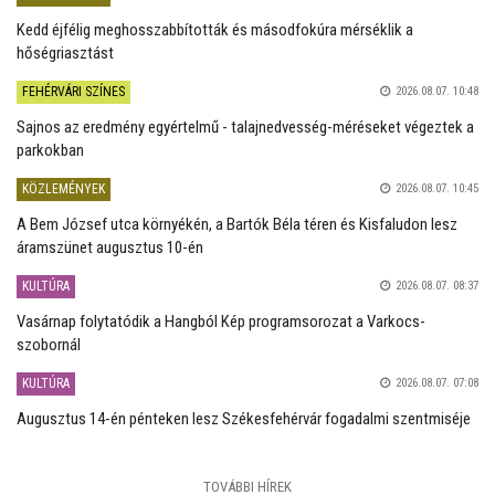
Kedd éjfélig meghosszabbították és másodfokúra mérséklik a
hőségriasztást
FEHÉRVÁRI SZÍNES
2026.08.07. 10:48
Sajnos az eredmény egyértelmű - talajnedvesség-méréseket végeztek a
parkokban
KÖZLEMÉNYEK
2026.08.07. 10:45
A Bem József utca környékén, a Bartók Béla téren és Kisfaludon lesz
áramszünet augusztus 10-én
KULTÚRA
2026.08.07. 08:37
Vasárnap folytatódik a Hangból Kép programsorozat a Varkocs-
szobornál
KULTÚRA
2026.08.07. 07:08
Augusztus 14-én pénteken lesz Székesfehérvár fogadalmi szentmiséje
TOVÁBBI HÍREK