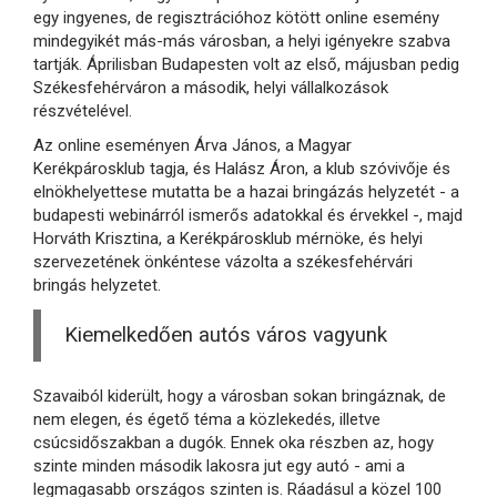
egy ingyenes, de regisztrációhoz kötött online esemény
mindegyikét más-más városban, a helyi igényekre szabva
tartják. Áprilisban Budapesten volt az első, májusban pedig
Székesfehérváron a második, helyi vállalkozások
részvételével.
Az online eseményen Árva János, a Magyar
Kerékpárosklub tagja, és Halász Áron, a klub szóvivője és
elnökhelyettese mutatta be a hazai bringázás helyzetét - a
budapesti webinárról ismerős adatokkal és érvekkel -, majd
Horváth Krisztina, a Kerékpárosklub mérnöke, és helyi
szervezetének önkéntese vázolta a székesfehérvári
bringás helyzetet.
Kiemelkedően autós város vagyunk
Szavaiból kiderült, hogy a városban sokan bringáznak, de
nem elegen, és égető téma a közlekedés, illetve
csúcsidőszakban a dugók. Ennek oka részben az, hogy
szinte minden második lakosra jut egy autó - ami a
legmagasabb országos szinten is. Ráadásul a közel 100