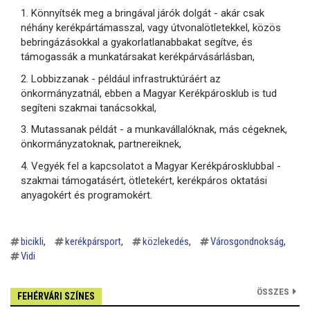
1. Könnyítsék meg a bringával járók dolgát - akár csak
néhány kerékpártámasszal, vagy útvonalötletekkel, közös
bebringázásokkal a gyakorlatlanabbakat segítve, és
támogassák a munkatársakat kerékpárvásárlásban,
2. Lobbizzanak - például infrastruktúráért az
önkormányzatnál, ebben a Magyar Kerékpárosklub is tud
segíteni szakmai tanácsokkal,
3. Mutassanak példát - a munkavállalóknak, más cégeknek,
önkormányzatoknak, partnereiknek,
4. Vegyék fel a kapcsolatot a Magyar Kerékpárosklubbal -
szakmai támogatásért, ötletekért, kerékpáros oktatási
anyagokért és programokért.
bicikli
kerékpársport
közlekedés
Városgondnokság
Vidi
ÖSSZES
FEHÉRVÁRI SZÍNES