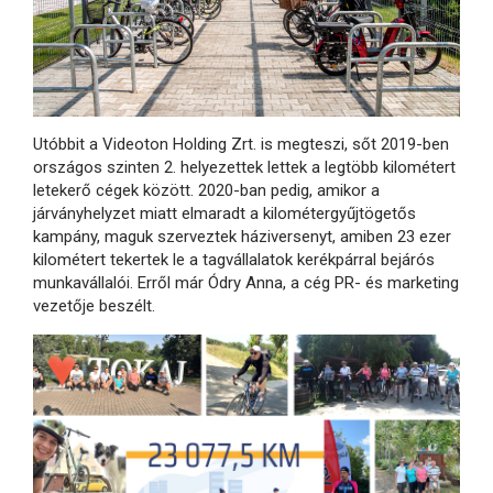
Utóbbit a Videoton Holding Zrt. is megteszi, sőt 2019-ben
országos szinten 2. helyezettek lettek a legtöbb kilométert
letekerő cégek között. 2020-ban pedig, amikor a
járványhelyzet miatt elmaradt a kilométergyűjtögetős
kampány, maguk szerveztek háziversenyt, amiben 23 ezer
kilométert tekertek le a tagvállalatok kerékpárral bejárós
munkavállalói. Erről már Ódry Anna, a cég PR- és marketing
vezetője beszélt.