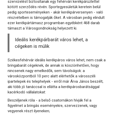
szervizelést biztosítanak egy fehérvári kerékpárüzlettel
kötött szerződés révén. Sportegyesületük keretein belül
pedig sporteseményeken - akár kerékpárversenyen - való
részvételben is támogatják őket. A városban pedig elindult
ezer kerékpártámasz programban egyébként 468 darab
támaszt a Városgondnokság helyezett ki.
Ideális kerékpárbarát város lehet, a
cégeken is múlik
Székesfehérvár ideális kerékpáros város lehet, nem csak a
bringabarát cégeknek, de annak is köszönhetően, hogy
nincsenek nagy emelkedők, sem távolságok: a
városközpontból 10 perc alatt elérhetők a városszéli
ipartelepek és telephelyek - erről már Árva János beszélt,
aki több jó tanáccsal is ellátta a kerékpárosbarátsággal
kacérkodó vállalatokat:
Beszéljenek róla - a belső csatornákon hívják fel a
figyelmet a bringás eseményekre, szervezzenek, vagy
vegyenek részt ilyeneken;