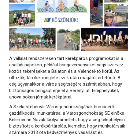
A vállalat rendszeresen tart kerékpáros programokat is a
családi napokon, például bringaversenyeket vagy szervez
közös tekeréseket a Balaton és a Velencei-tó körül. Az
öltözők, tárolók megléte ezek után magától értetődő. A
cég ugyanakkor a város segítségére számít abban, hogy
biztonságos bringaút érje el a Berényi úti telephelyüket,
ahova sokan járnak kerékpárral.
A Székesfehérvár Városgondnokságának humánerő-
gazdálkodási munkatársa, a Városgondnokság SE elnöke
Kelemenné Novák Ibolya amellett, hogy a cég telephelyein
biztosított a kerékpártárolás, kiemelte, hogy munkatársaik
számára 2013 óta kedvezményes vásárlást és