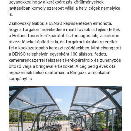
ugyanakkor, hogy a kerékpározás körülményeinek
javításában komoly szerepet vállal a helyi cégek némelyike
is.
Zsihovszky Gábor, a DENSO képviseletében elmondta,
hogy a forgalom növekedése miatt tovább is fejlesztették
a Holland fasori kerékpárutat: biztonságosabb, viakoloros
átvezetéseket építettek ki, és forgalmi tükröket szereltek
fel a kockázatosabb kereszteződésekben. Mint elhangzott
a DENSO telephelyén egyébként 100 állásos, fedett,
kamerarendszerrel felszerelt kerékpártároló és zuhanyzós
öltöző várja a bringával érkezőket. A cég pedig évek óta
népszerűsíti belső csatornáin a Bringázz a munkába!
kampányt is.