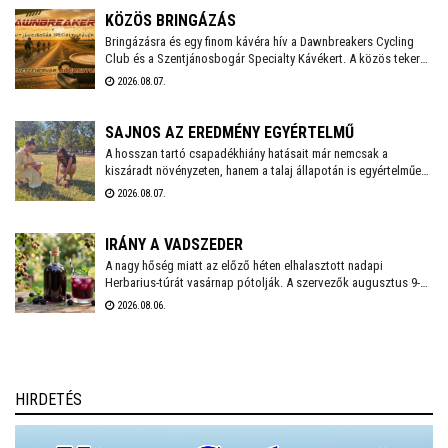
vonultak végig a Fő utcán.
KÖZÖS BRINGÁZÁS
Bringázásra és egy finom kávéra hív a Dawnbreakers Cycling
Club és a Szentjánosbogár Specialty Kávékert. A közös tekerés
augusztus 8-án, szombaton reggel 8.00 órakor indul a Liszt
2026.08.07.
Ferenc utcai vendéglátóhelytől, az ingyenes programhoz
bármilyen kerékpárral lehet csatlakozni.
SAJNOS AZ EREDMÉNY EGYÉRTELMŰ
A hosszan tartó csapadékhiány hatásait már nemcsak a
kiszáradt növényzeten, hanem a talaj állapotán is egyértelműen
mérni lehet. A Városgondnokság szakemberei talajnedvesség-
2026.08.07.
mérő műszerrel vizsgálták meg Székesfehérvár több parkjának
és zöldterületének talaját, hogy pontos képet kapjanak a
jelenlegi helyzetről.
IRÁNY A VADSZEDER
A nagy hőség miatt az előző héten elhalasztott nadapi
Herbarius-túrát vasárnap pótolják. A szervezők augusztus 9-én
várnak mindenkit, aki szívesen csatlakozna a programhoz, hogy
2026.08.06.
a vitaminokban és ásványi anyagokban gazdag vadszederből
gyűjtsön Lencsés Rita gyógynövényszakértő vezetésével. A túra
Nadapról indul, a részvételhez ezúttal is előzetes
bejelentkezést kérnek a szokásos elérhetőségeken.
HIRDETÉS