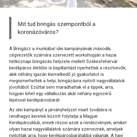
Mit tud bringás szempontból a
koronázóváros?
A Bringázz a munkába! idei kampányának második,
cégvezetők számára szervezett workshopján a hazai
hétköznapi bringázás helyzete mellett Székesfehérvár
kerékpáros életébe is bepillantást nyerhettek a résztvevők,
akik néhány igazán kiemelkedő jó gyakorlatot is
megismerhettek a helyi, bringázásra nyitott nagyvállalatok
jóvoltából. Ezúttal sem maradhattak el a tippek, arra,
hogyan lehet egy vállalkozás akár néhány egyszerű
lépéssel kerékpárosbarát.
Az idei kampányt a járványhelyzet miatt továbbra is
rendhagyó keretek között folytatja a Magyar
Kerékpárosklub, ennek részei azok a rendezvények, amiket
olyan hazai nagyvállalatok számára szerveznek, amelyek
nyitottak arra, hogy kerékpárosbarátabbá váljanak. A havi