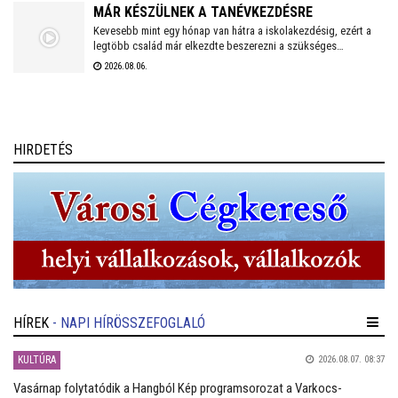
MÁR KÉSZÜLNEK A TANÉVKEZDÉSRE
Kevesebb mint egy hónap van hátra a iskolakezdésig, ezért a
legtöbb család már elkezdte beszerezni a szükséges
tanszereket. A fehérvári papír-írószer üzletek már július eleje
2026.08.06.
óta készülnek a rohamra.
HIRDETÉS
HÍREK
- NAPI HÍRÖSSZEFOGLALÓ
KULTÚRA
2026.08.07. 08:37
Vasárnap folytatódik a Hangból Kép programsorozat a Varkocs-