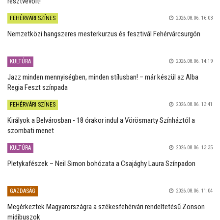
résztvevőit!
FEHÉRVÁRI SZÍNES
2026.08.06. 16:03
Nemzetközi hangszeres mesterkurzus és fesztivál Fehérvárcsurgón
KULTÚRA
2026.08.06. 14:19
Jazz minden mennyiségben, minden stílusban! – már készül az Alba
Regia Feszt színpada
FEHÉRVÁRI SZÍNES
2026.08.06. 13:41
Királyok a Belvárosban - 18 órakor indul a Vörösmarty Színháztól a
szombati menet
KULTÚRA
2026.08.06. 13:35
Pletykafészek – Neil Simon bohózata a Csajághy Laura Színpadon
GAZDASÁG
2026.08.06. 11:04
Megérkeztek Magyarországra a székesfehérvári rendeltetésű Zonson
midibuszok