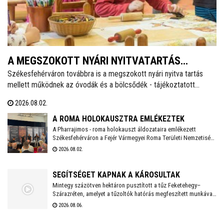
A MEGSZOKOTT NYÁRI NYITVATARTÁS
Székesfehérváron továbbra is a megszokott nyári nyitva tartás
MELLETT MŰKÖDNEK A FEHÉRVÁRI ÓVODÁK
mellett működnek az óvodák és a bölcsődék - tájékoztatott
ÉS BÖLCSŐDÉK
közösségi oldalán a város polgármestere. Hétfőtől is tehát a
2026.08.02.
megszokott nyári nyitva tartással fogadják a piciket a bölcsődék
és az óvodák!
A ROMA HOLOKAUSZTRA EMLÉKEZTEK
A Pharrajimos - roma holokauszt áldozataira emlékezett
Székesfehérváron a Fejér Vármegyei Roma Területi Nemzetiségi
Önkormányzat, ahova az egész vármegyéből érkeztek
2026.08.02.
megemlékezők. Az Öreghegyi Közösségi Házban tartott
megemlékezésen zenés, balladai történetfelolvasás idézte fel a
múlt fájdalmát a Romano Glaszo közreműködésével.
SEGÍTSÉGET KAPNAK A KÁROSULTAK
Mintegy százötven hektáron pusztított a tűz Feketehegy–
Szárazréten, amelyet a tűzoltók hatórás megfeszített munkával
fékeztek meg. Az önkormányzat megkezdte a károsultak
2026.08.06.
felkutatását. Arra kérik az érintetteket, hogy jelentkezzenek a
segítség megszervezése érdekében.