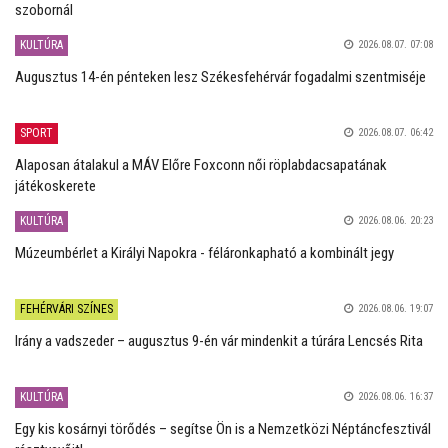
szobornál
KULTÚRA
2026.08.07. 07:08
Augusztus 14-én pénteken lesz Székesfehérvár fogadalmi szentmiséje
SPORT
2026.08.07. 06:42
Alaposan átalakul a MÁV Előre Foxconn női röplabdacsapatának
játékoskerete
KULTÚRA
2026.08.06. 20:23
Múzeumbérlet a Királyi Napokra - féláronkapható a kombinált jegy
FEHÉRVÁRI SZÍNES
2026.08.06. 19:07
Irány a vadszeder – augusztus 9-én vár mindenkit a túrára Lencsés Rita
KULTÚRA
2026.08.06. 16:37
Egy kis kosárnyi törődés – segítse Ön is a Nemzetközi Néptáncfesztivál