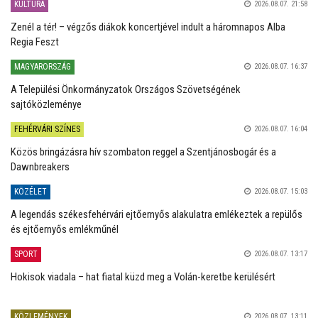
KULTÚRA
2026.08.07. 21:58
Zenél a tér! – végzős diákok koncertjével indult a háromnapos Alba
Regia Feszt
MAGYARORSZÁG
2026.08.07. 16:37
A Települési Önkormányzatok Országos Szövetségének
sajtóközleménye
FEHÉRVÁRI SZÍNES
2026.08.07. 16:04
Közös bringázásra hív szombaton reggel a Szentjánosbogár és a
Dawnbreakers
KÖZÉLET
2026.08.07. 15:03
A legendás székesfehérvári ejtőernyős alakulatra emlékeztek a repülős
és ejtőernyős emlékműnél
SPORT
2026.08.07. 13:17
Hokisok viadala – hat fiatal küzd meg a Volán-keretbe kerülésért
KÖZLEMÉNYEK
2026.08.07. 13:11