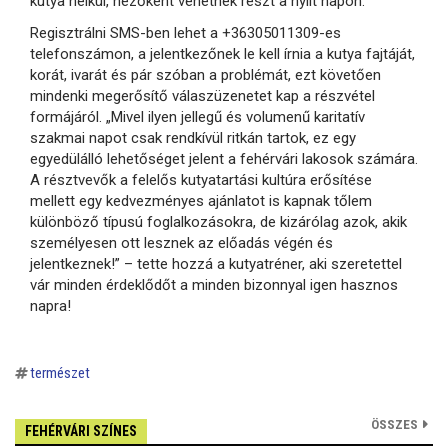
kutya nélkül, nézőként vehetnek részt a nylít napon.
Regisztrálni SMS-ben lehet a +36305011309-es
telefonszámon, a jelentkezőnek le kell írnia a kutya fajtáját,
korát, ivarát és pár szóban a problémát, ezt követően
mindenki megerősítő válaszüzenetet kap a részvétel
formájáról. „Mivel ilyen jellegű és volumenű karitatív
szakmai napot csak rendkívül ritkán tartok, ez egy
egyedülálló lehetőséget jelent a fehérvári lakosok számára.
A résztvevők a felelős kutyatartási kultúra erősítése
mellett egy kedvezményes ajánlatot is kapnak tőlem
különböző típusú foglalkozásokra, de kizárólag azok, akik
személyesen ott lesznek az előadás végén és
jelentkeznek!” – tette hozzá a kutyatréner, aki szeretettel
vár minden érdeklődőt a minden bizonnyal igen hasznos
napra!
természet
ÖSSZES
FEHÉRVÁRI SZÍNES