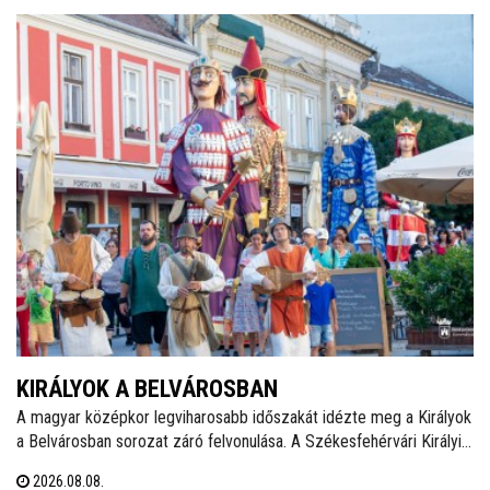
KIRÁLYOK A BELVÁROSBAN
A magyar középkor legviharosabb időszakát idézte meg a Királyok
a Belvárosban sorozat záró felvonulása. A Székesfehérvári Királyi
Napokat felvezető programsorozat utolsó eseményén Álmos
2026.08.08.
herceg, II. (Vak) Béla, Salamon király és III. András óriásbábjai