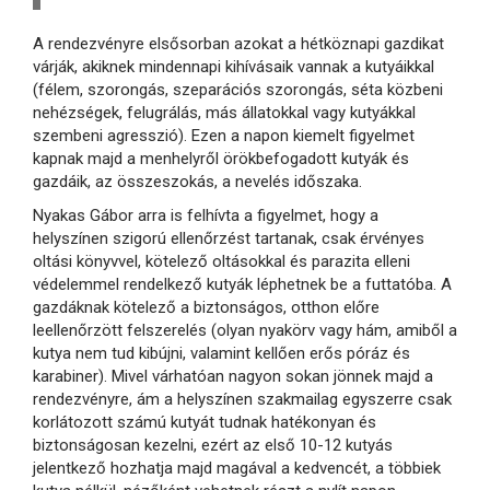
A rendezvényre elsősorban azokat a hétköznapi gazdikat
várják, akiknek mindennapi kihívásaik vannak a kutyáikkal
(félem, szorongás, szeparációs szorongás, séta közbeni
nehézségek, felugrálás, más állatokkal vagy kutyákkal
szembeni agresszió). Ezen a napon kiemelt figyelmet
kapnak majd a menhelyről örökbefogadott kutyák és
gazdáik, az összeszokás, a nevelés időszaka.
Nyakas Gábor arra is felhívta a figyelmet, hogy a
helyszínen szigorú ellenőrzést tartanak, csak érvényes
oltási könyvvel, kötelező oltásokkal és parazita elleni
védelemmel rendelkező kutyák léphetnek be a futtatóba. A
gazdáknak kötelező a biztonságos, otthon előre
leellenőrzött felszerelés (olyan nyakörv vagy hám, amiből a
kutya nem tud kibújni, valamint kellően erős póráz és
karabiner). Mivel várhatóan nagyon sokan jönnek majd a
rendezvényre, ám a helyszínen szakmailag egyszerre csak
korlátozott számú kutyát tudnak hatékonyan és
biztonságosan kezelni, ezért az első 10-12 kutyás
jelentkező hozhatja majd magával a kedvencét, a többiek