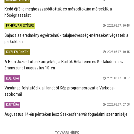
Kedd éjfélig meghosszabbították és másodfokúra mérséklik a
hőségriasztást
FEHÉRVÁRI SZÍNES
2026.08.07. 10:48
Sajnos az eredmény egyértelmű - talajnedvesség-méréseket végeztek a
parkokban
KÖZLEMÉNYEK
2026.08.07. 10:45
A Bem József utca környékén, a Bartók Béla téren és Kisfaludon lesz
áramszünet augusztus 10-én
KULTÚRA
2026.08.07. 08:37
Vasárnap folytatódik a Hangból Kép programsorozat a Varkocs-
szobornál
KULTÚRA
2026.08.07. 07:08
Augusztus 14-én pénteken lesz Székesfehérvár fogadalmi szentmiséje
TOVÁBBI HÍREK