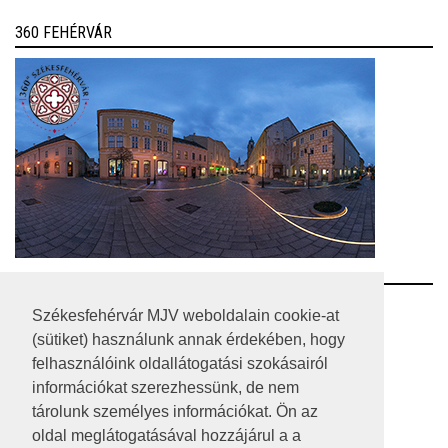
360 FEHÉRVÁR
RSS
Székesfehérvár MJV weboldalain cookie-at
(sütiket) használunk annak érdekében, hogy
A HONLAP 2017.03.31-I ÁLLAPOTA
felhasználóink oldallátogatási szokásairól
információkat szerezhessünk, de nem
JOGI NYILATKOZAT
tárolunk személyes információkat. Ön az
IMPRESSZUM
oldal meglátogatásával hozzájárul a a