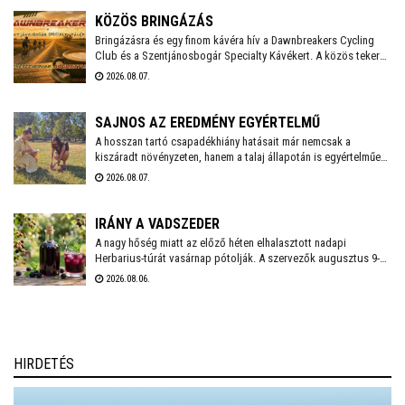
vonultak végig a Fő utcán.
KÖZÖS BRINGÁZÁS
Bringázásra és egy finom kávéra hív a Dawnbreakers Cycling
Club és a Szentjánosbogár Specialty Kávékert. A közös tekerés
augusztus 8-án, szombaton reggel 8.00 órakor indul a Liszt
2026.08.07.
Ferenc utcai vendéglátóhelytől, az ingyenes programhoz
bármilyen kerékpárral lehet csatlakozni.
SAJNOS AZ EREDMÉNY EGYÉRTELMŰ
A hosszan tartó csapadékhiány hatásait már nemcsak a
kiszáradt növényzeten, hanem a talaj állapotán is egyértelműen
mérni lehet. A Városgondnokság szakemberei talajnedvesség-
2026.08.07.
mérő műszerrel vizsgálták meg Székesfehérvár több parkjának
és zöldterületének talaját, hogy pontos képet kapjanak a
jelenlegi helyzetről.
IRÁNY A VADSZEDER
A nagy hőség miatt az előző héten elhalasztott nadapi
Herbarius-túrát vasárnap pótolják. A szervezők augusztus 9-én
várnak mindenkit, aki szívesen csatlakozna a programhoz, hogy
2026.08.06.
a vitaminokban és ásványi anyagokban gazdag vadszederből
gyűjtsön Lencsés Rita gyógynövényszakértő vezetésével. A túra
Nadapról indul, a részvételhez ezúttal is előzetes
bejelentkezést kérnek a szokásos elérhetőségeken.
HIRDETÉS