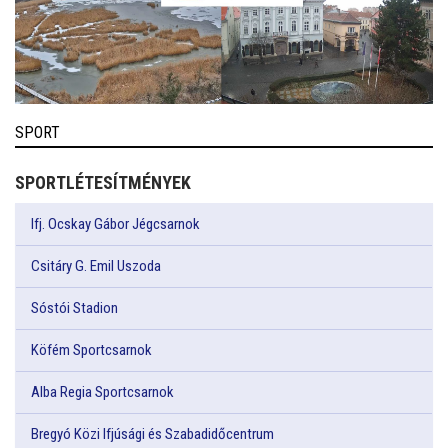
SPORT
SPORTLÉTESÍTMÉNYEK
Ifj. Ocskay Gábor Jégcsarnok
Csitáry G. Emil Uszoda
Sóstói Stadion
Köfém Sportcsarnok
Alba Regia Sportcsarnok
Bregyó Közi Ifjúsági és Szabadidőcentrum