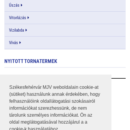
Úszás
Vitorlázás
Vizilabda
Vívás
NYITOTT TORNATERMEK
RSS
Székesfehérvár MJV weboldalain cookie-at
(sütiket) használunk annak érdekében, hogy
A HONLAP 2017.03.31-I ÁLLAPOTA
felhasználóink oldallátogatási szokásairól
információkat szerezhessünk, de nem
JOGI NYILATKOZAT
tárolunk személyes információkat. Ön az
IMPRESSZUM
oldal meglátogatásával hozzájárul a a
cookie-k használatához.