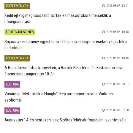
KÖZLEMÉNYEK
2026.08.07. 13:11
Kedd éjfélig meghosszabbították és másodfokúra mérséklik a
hőségriasztást
FEHÉRVÁRI SZÍNES
2026.08.07. 10:48
Sajnos az eredmény egyértelmű - talajnedvesség-méréseket végeztek a
parkokban
KÖZLEMÉNYEK
2026.08.07. 10:45
A Bem József utca környékén, a Bartók Béla téren és Kisfaludon lesz
áramszünet augusztus 10-én
KULTÚRA
2026.08.07. 08:37
Vasárnap folytatódik a Hangból Kép programsorozat a Varkocs-
szobornál
KULTÚRA
2026.08.07. 07:08
Augusztus 14-én pénteken lesz Székesfehérvár fogadalmi szentmiséje