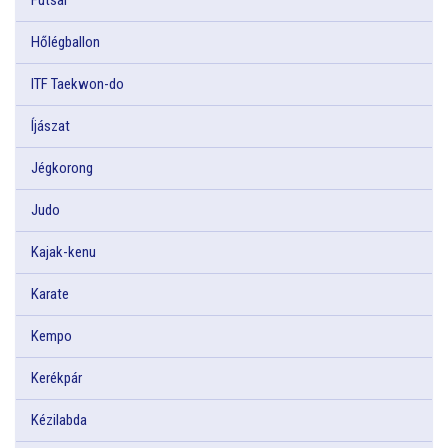
Hőlégballon
ITF Taekwon-do
Íjászat
Jégkorong
Judo
Kajak-kenu
Karate
Kempo
Kerékpár
Kézilabda