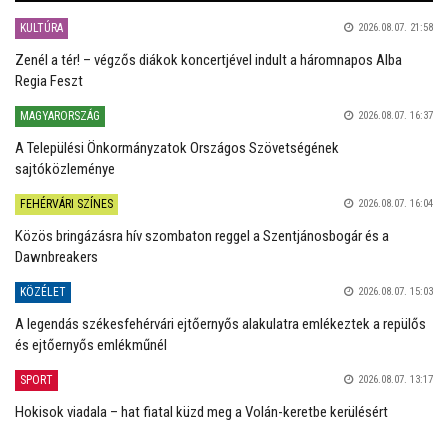
KULTÚRA
2026.08.07. 21:58
Zenél a tér! – végzős diákok koncertjével indult a háromnapos Alba
Regia Feszt
MAGYARORSZÁG
2026.08.07. 16:37
A Települési Önkormányzatok Országos Szövetségének
sajtóközleménye
FEHÉRVÁRI SZÍNES
2026.08.07. 16:04
Közös bringázásra hív szombaton reggel a Szentjánosbogár és a
Dawnbreakers
KÖZÉLET
2026.08.07. 15:03
A legendás székesfehérvári ejtőernyős alakulatra emlékeztek a repülős
és ejtőernyős emlékműnél
SPORT
2026.08.07. 13:17
Hokisok viadala – hat fiatal küzd meg a Volán-keretbe kerülésért