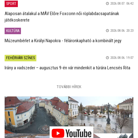
SPORT
2026.08.07. 06:42
Alaposan átalakul a MÁV Előre Foxconn női röplabdacsapatának
játékoskerete
KULTÚRA
2026.08.06. 20:23
Múzeumbérlet a Királyi Napokra - féláronkapható a kombinált jegy
FEHÉRVÁRI SZÍNES
2026.08.06. 19:07
Irány a vadszeder – augusztus 9-én vár mindenkit a túrára Lencsés Rita
TOVÁBBI HÍREK