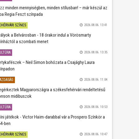
zz minden mennyiségben, minden stílusban! – már készül az
ba Regia Feszt színpada
EHÉRVÁRI SZÍNES
2026.08.06. 13:41
rályok a Belvárosban - 18 órakor indul a Vörösmarty
ínháztól a szombati menet
ULTÚRA
2026.08.06. 13:35
etykafészek – Neil Simon bohózata a Csajághy Laura
ínpadon
AZDASÁG
2026.08.06. 11:04
gérkeztek Magyarországra a székesfehérvári rendeltetésű
nson midibuszok
ULTÚRA
2026.08.06. 10:53
íni játékok - Victor Haïm-darabbal vár a Prospero Színkör a
4-ben
EHÉRVÁRI SZÍNES
2026.08.06. 10:47