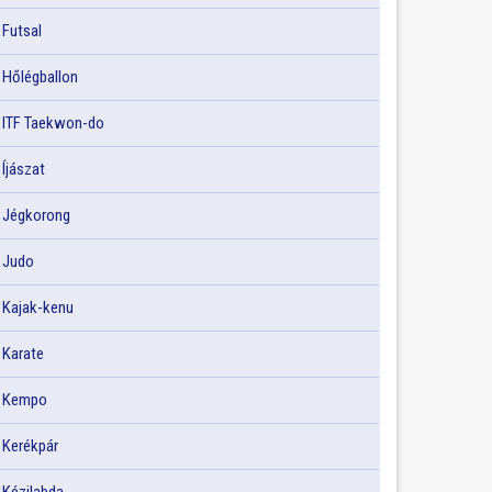
Futsal
Hőlégballon
ITF Taekwon-do
Íjászat
Jégkorong
Judo
Kajak-kenu
Karate
Kempo
Kerékpár