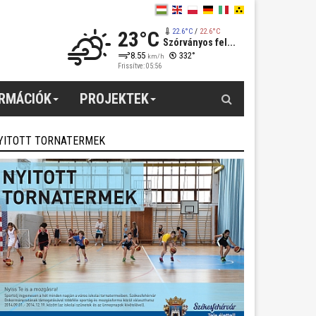
23°C
22.6°C
/
22.6°C
Szórványos fel...
8.55
332°
km/h
Frissítve: 05:56
Keresés
ORMÁCIÓK
PROJEKTEK
YITOTT TORNATERMEK