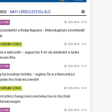
ÍREK
- NAPI HÍRÖSSZEFOGLALÓ
ULTÚRA
2026.08.06. 20:23
zeumbérlet a Királyi Napokra - féláronkapható a kombinált
gy
EHÉRVÁRI SZÍNES
2026.08.06. 19:07
ány a vadszeder – augusztus 9-én vár mindenkit a túrára
ncsés Rita
ULTÚRA
2026.08.06. 16:37
y kis kosárnyi törődés – segítse Ön is a Nemzetközi
ptáncfesztivál résztvevőit!
EHÉRVÁRI SZÍNES
2026.08.06. 16:03
mzetközi hangszeres mesterkurzus és fesztivál
hérvárcsurgón
ULTÚRA
2026.08.06. 14:19