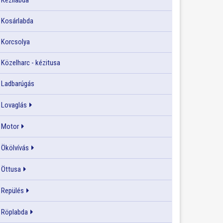
Kézilabda
Kosárlabda
Korcsolya
Közelharc - kézitusa
Ladbarúgás
Lovaglás
Motor
Ökölvívás
Öttusa
Repülés
Röplabda