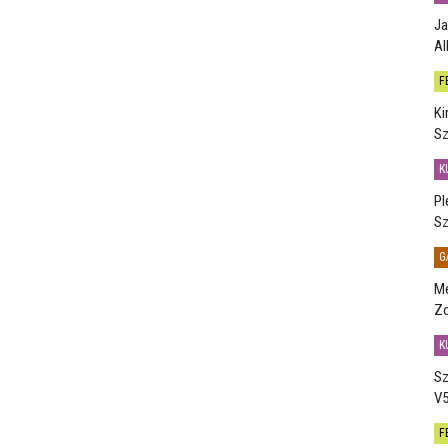
Ja
Al
F
Ki
Sz
K
Pl
Sz
G
Me
Zo
K
Sz
V5
F