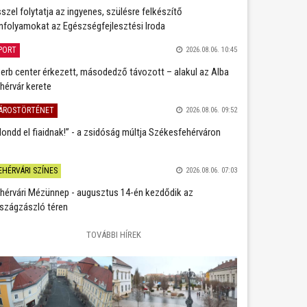
szel folytatja az ingyenes, szülésre felkészítő
nfolyamokat az Egészségfejlesztési Iroda
PORT
2026.08.06. 10:45
erb center érkezett, másodedző távozott – alakul az Alba
hérvár kerete
ÁROSTÖRTÉNET
2026.08.06. 09:52
ondd el fiaidnak!” - a zsidóság múltja Székesfehérváron
EHÉRVÁRI SZÍNES
2026.08.06. 07:03
hérvári Mézünnep - augusztus 14-én kezdődik az
szágzászló téren
TOVÁBBI HÍREK