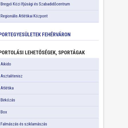
Bregyó Közi Ifjúsági és Szabadidőcentrum
Regionális Atlétikai Központ
PORTEGYESÜLETEK FEHÉRVÁRON
PORTOLÁSI LEHETŐSÉGEK, SPORTÁGAK
Aikido
Asztalitenisz
Atlétika
Birkózás
Box
Falmászás és sziklamászás