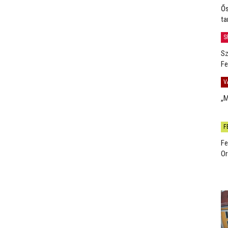
Ős
ta
S
Sz
Fe
V
„M
F
Fe
Or