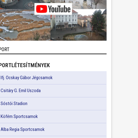
PORT
PORTLÉTESÍTMÉNYEK
Ifj. Ocskay Gábor Jégcsarnok
Csitáry G. Emil Uszoda
Sóstói Stadion
Köfém Sportcsarnok
Alba Regia Sportcsarnok