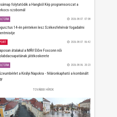
sárnap folytatódik a Hangból Kép programsorozat a
rkocs-szobornál
ULTÚRA
2026.08.07. 07:08
gusztus 14-én pénteken lesz Székesfehérvár fogadalmi
entmiséje
PORT
2026.08.07. 06:42
aposan átalakul a MÁV Előre Foxconn női
plabdacsapatának játékoskerete
ULTÚRA
2026.08.06. 20:23
zeumbérlet a Királyi Napokra - féláronkapható a kombinált
gy
TOVÁBBI HÍREK