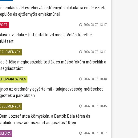
legendás székesfehérvári ejtőernyős alakulatra emlékeztek
repülős és ejtőernyős emlékműnél
PORT
2026.08.07. 13:17
kisok viadala – hat fiatal küzd meg a Volán-keretbe
rülésért
ÖZLEMÉNYEK
2026.08.07. 13:11
dd éjfélig meghosszabbították és másodfokúra mérséklik a
ségriasztást
EHÉRVÁRI SZÍNES
2026.08.07. 10:48
jnos az eredmény egyértelmű - talajnedvesség-méréseket
geztek a parkokban
ÖZLEMÉNYEK
2026.08.07. 10:45
Bem József utca környékén, a Bartók Béla téren és
sfaludon lesz áramszünet augusztus 10-én
ULTÚRA
2026.08.07. 08:37