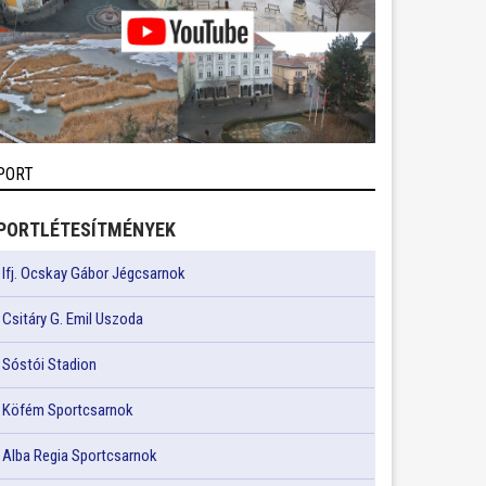
PORT
PORTLÉTESÍTMÉNYEK
Ifj. Ocskay Gábor Jégcsarnok
Csitáry G. Emil Uszoda
Sóstói Stadion
Köfém Sportcsarnok
Alba Regia Sportcsarnok