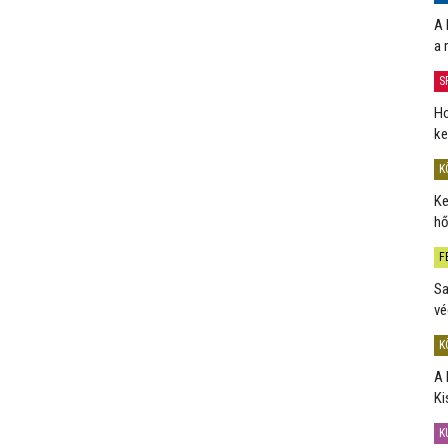
A 
a 
S
Ho
ke
K
Ke
hő
F
Sa
vé
K
A 
Ki
K