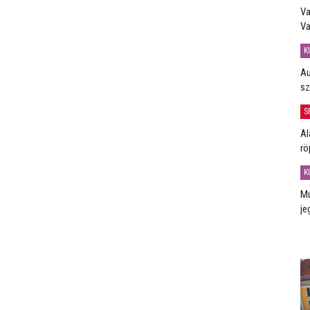
Va
Va
K
Au
sz
S
Al
rö
K
Mú
je