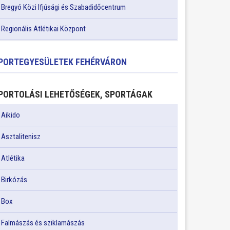
Bregyó Közi Ifjúsági és Szabadidőcentrum
Regionális Atlétikai Központ
PORTEGYESÜLETEK FEHÉRVÁRON
PORTOLÁSI LEHETŐSÉGEK, SPORTÁGAK
Aikido
Asztalitenisz
Atlétika
Birkózás
Box
Falmászás és sziklamászás