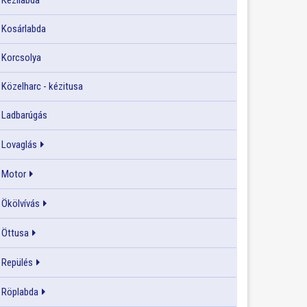
Kézilabda
Kosárlabda
Korcsolya
Közelharc - kézitusa
Ladbarúgás
Lovaglás
Motor
Ökölvívás
Öttusa
Repülés
Röplabda