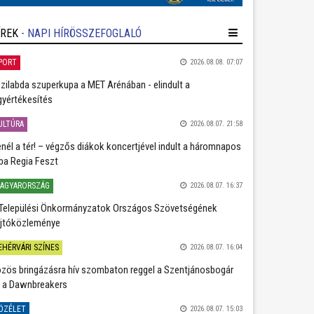
ÍREK
- NAPI HÍRÖSSZEFOGLALÓ
PORT
2026.08.08. 07:07
zilabda szuperkupa a MET Arénában - elindult a
gyértékesítés
ULTÚRA
2026.08.07. 21:58
nél a tér! – végzős diákok koncertjével indult a háromnapos
ba Regia Feszt
AGYARORSZÁG
2026.08.07. 16:37
Települési Önkormányzatok Országos Szövetségének
jtóközleménye
EHÉRVÁRI SZÍNES
2026.08.07. 16:04
zös bringázásra hív szombaton reggel a Szentjánosbogár
 a Dawnbreakers
ÖZÉLET
2026.08.07. 15:03