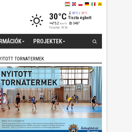
30°C
30°C
/
30°C
Tiszta égbolt
5.2
346°
km/h
Frissítve: 18:56
Keresés
ORMÁCIÓK
PROJEKTEK
YITOTT TORNATERMEK