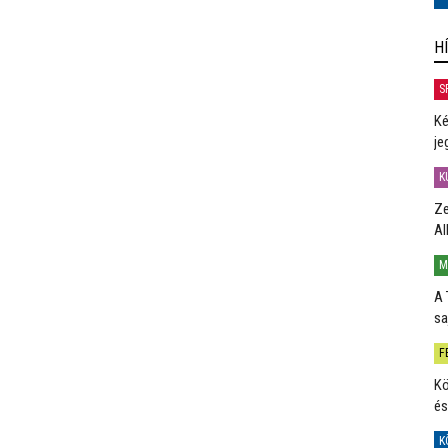
H
S
Ké
je
K
Ze
Al
M
A 
sa
F
Kö
és
K