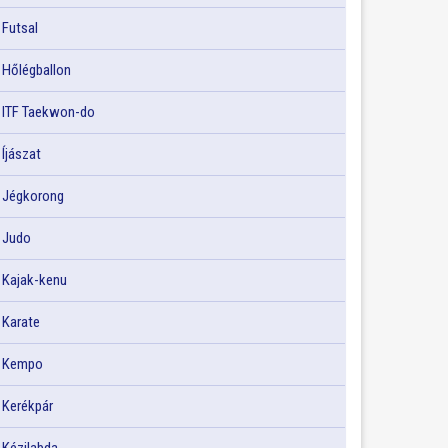
Futsal
Hőlégballon
ITF Taekwon-do
Íjászat
Jégkorong
Judo
Kajak-kenu
Karate
Kempo
Kerékpár