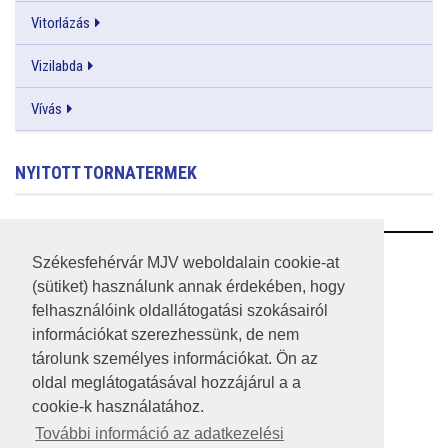
Vitorlázás
Vizilabda
Vívás
NYITOTT TORNATERMEK
RSS
Székesfehérvár MJV weboldalain cookie-at
(sütiket) használunk annak érdekében, hogy
A HONLAP 2017.03.31-I ÁLLAPOTA
felhasználóink oldallátogatási szokásairól
információkat szerezhessünk, de nem
JOGI NYILATKOZAT
tárolunk személyes információkat. Ön az
IMPRESSZUM
oldal meglátogatásával hozzájárul a a
cookie-k használatához.
MÉDIAAJÁNLAT
További információ az adatkezelési