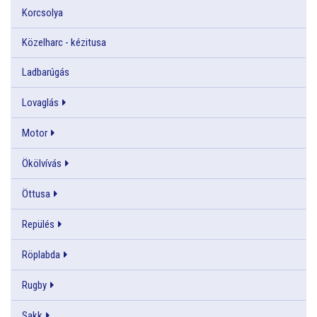
Korcsolya
Közelharc - kézitusa
Ladbarúgás
Lovaglás
Motor
Ökölvívás
Öttusa
Repülés
Röplabda
Rugby
Sakk