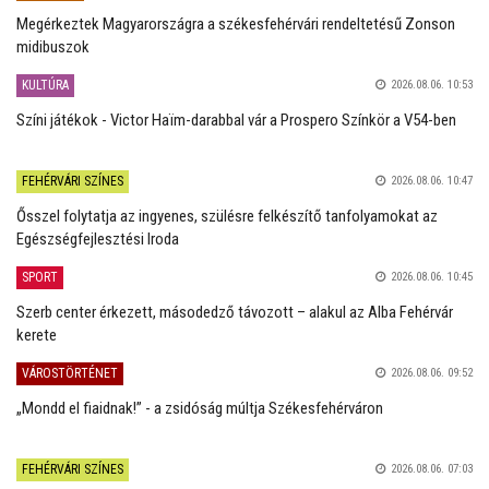
Megérkeztek Magyarországra a székesfehérvári rendeltetésű Zonson
midibuszok
KULTÚRA
2026.08.06. 10:53
Színi játékok - Victor Haïm-darabbal vár a Prospero Színkör a V54-ben
FEHÉRVÁRI SZÍNES
2026.08.06. 10:47
Ősszel folytatja az ingyenes, szülésre felkészítő tanfolyamokat az
Egészségfejlesztési Iroda
SPORT
2026.08.06. 10:45
Szerb center érkezett, másodedző távozott – alakul az Alba Fehérvár
kerete
VÁROSTÖRTÉNET
2026.08.06. 09:52
„Mondd el fiaidnak!” - a zsidóság múltja Székesfehérváron
FEHÉRVÁRI SZÍNES
2026.08.06. 07:03