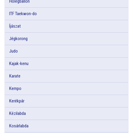
Hőlégballon
ITF Taekwon-do
Íjászat
Jégkorong
Judo
Kajak-kenu
Karate
Kempo
Kerékpár
Kézilabda
Kosárlabda