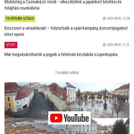
Mobilstég a Csónakázó-tónál – elkezdődtek a japánkert bővítési és
felújítási munkálatai
FEHÉRVÁRI SZÍNES
2026.08.05. 12:38
Köszönet a véradóknak! – folytatódik a nyári kampány, koncertjegyeket
lehet nyerni
SPORT
2026.08.05. 11:21
Már megvásárolhatók a jegyek a fehérvári kézilabda szuperkupára
TOVÁBBI HÍREK