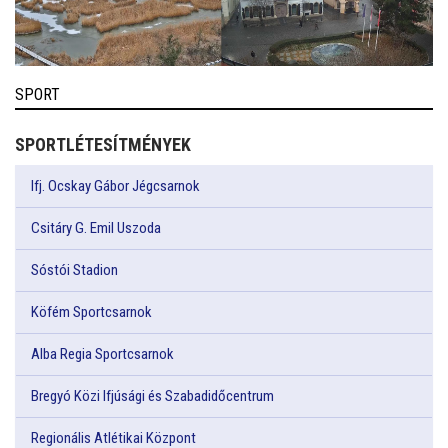
SPORT
SPORTLÉTESÍTMÉNYEK
Ifj. Ocskay Gábor Jégcsarnok
Csitáry G. Emil Uszoda
Sóstói Stadion
Köfém Sportcsarnok
Alba Regia Sportcsarnok
Bregyó Közi Ifjúsági és Szabadidőcentrum
Regionális Atlétikai Központ