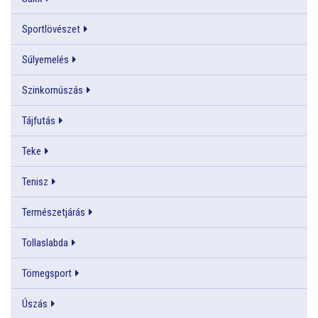
Sportlövészet
Súlyemelés
Szinkornúszás
Tájfutás
Teke
Tenisz
Természetjárás
Tollaslabda
Tömegsport
Úszás