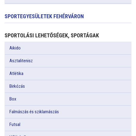
SPORTEGYESÜLETEK FEHÉRVÁRON
SPORTOLÁSI LEHETŐSÉGEK, SPORTÁGAK
Aikido
Asztalitenisz
Atlétika
Birkózás
Box
Falmászás és sziklamászás
Futsal