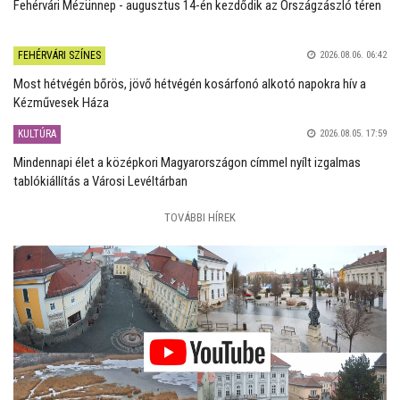
Fehérvári Mézünnep - augusztus 14-én kezdődik az Országzászló téren
FEHÉRVÁRI SZÍNES
2026.08.06. 06:42
Most hétvégén bőrös, jövő hétvégén kosárfonó alkotó napokra hív a
Kézművesek Háza
KULTÚRA
2026.08.05. 17:59
Mindennapi élet a középkori Magyarországon címmel nyílt izgalmas
tablókiállítás a Városi Levéltárban
TOVÁBBI HÍREK