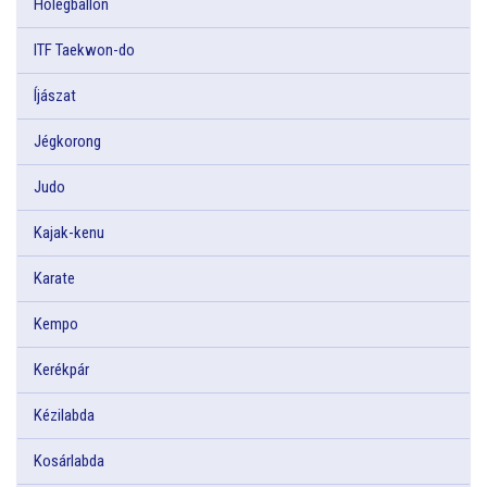
Hőlégballon
ITF Taekwon-do
Íjászat
Jégkorong
Judo
Kajak-kenu
Karate
Kempo
Kerékpár
Kézilabda
Kosárlabda