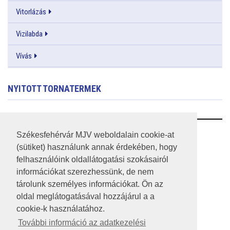
Vitorlázás
Vizilabda
Vívás
NYITOTT TORNATERMEK
RSS
Székesfehérvár MJV weboldalain cookie-at
(sütiket) használunk annak érdekében, hogy
A HONLAP 2017.03.31-I ÁLLAPOTA
felhasználóink oldallátogatási szokásairól
információkat szerezhessünk, de nem
JOGI NYILATKOZAT
tárolunk személyes információkat. Ön az
IMPRESSZUM
oldal meglátogatásával hozzájárul a a
cookie-k használatához.
MÉDIAAJÁNLAT
További információ az adatkezelési