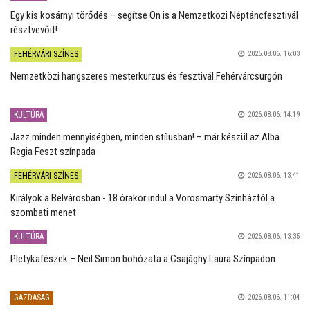
Egy kis kosárnyi törődés – segítse Ön is a Nemzetközi Néptáncfesztivál
résztvevőit!
FEHÉRVÁRI SZÍNES
2026.08.06. 16:03
Nemzetközi hangszeres mesterkurzus és fesztivál Fehérvárcsurgón
KULTÚRA
2026.08.06. 14:19
Jazz minden mennyiségben, minden stílusban! – már készül az Alba
Regia Feszt színpada
FEHÉRVÁRI SZÍNES
2026.08.06. 13:41
Királyok a Belvárosban - 18 órakor indul a Vörösmarty Színháztól a
szombati menet
KULTÚRA
2026.08.06. 13:35
Pletykafészek – Neil Simon bohózata a Csajághy Laura Színpadon
GAZDASÁG
2026.08.06. 11:04