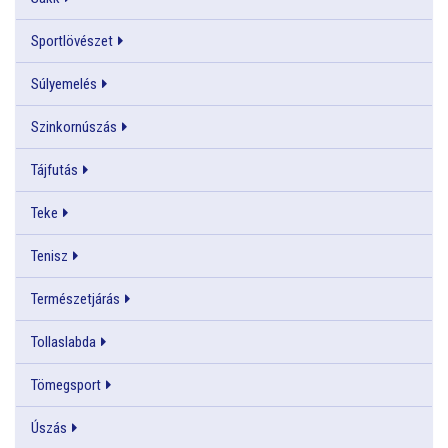
Sportlövészet
Súlyemelés
Szinkornúszás
Tájfutás
Teke
Tenisz
Természetjárás
Tollaslabda
Tömegsport
Úszás