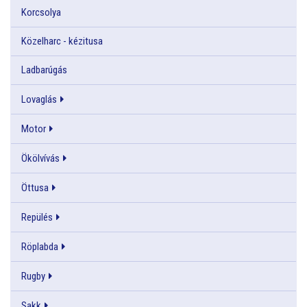
Korcsolya
Közelharc - kézitusa
Ladbarúgás
Lovaglás
Motor
Ökölvívás
Öttusa
Repülés
Röplabda
Rugby
Sakk