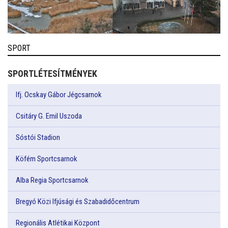
SPORT
SPORTLÉTESÍTMÉNYEK
Ifj. Ocskay Gábor Jégcsarnok
Csitáry G. Emil Uszoda
Sóstói Stadion
Köfém Sportcsarnok
Alba Regia Sportcsarnok
Bregyó Közi Ifjúsági és Szabadidőcentrum
Regionális Atlétikai Központ