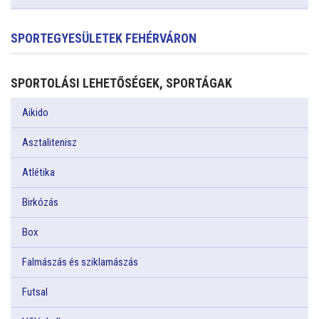
SPORTEGYESÜLETEK FEHÉRVÁRON
SPORTOLÁSI LEHETŐSÉGEK, SPORTÁGAK
Aikido
Asztalitenisz
Atlétika
Birkózás
Box
Falmászás és sziklamászás
Futsal