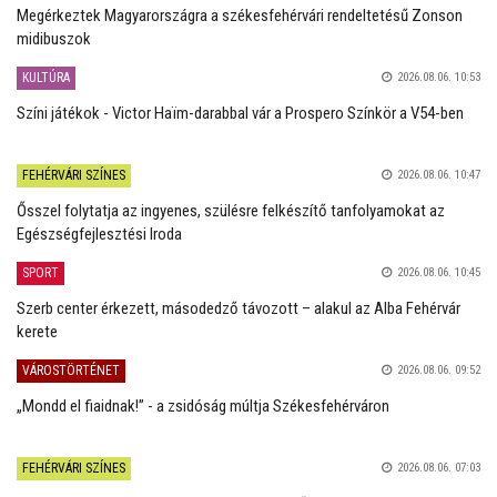
Megérkeztek Magyarországra a székesfehérvári rendeltetésű Zonson
midibuszok
KULTÚRA
2026.08.06. 10:53
Színi játékok - Victor Haïm-darabbal vár a Prospero Színkör a V54-ben
FEHÉRVÁRI SZÍNES
2026.08.06. 10:47
Ősszel folytatja az ingyenes, szülésre felkészítő tanfolyamokat az
Egészségfejlesztési Iroda
SPORT
2026.08.06. 10:45
Szerb center érkezett, másodedző távozott – alakul az Alba Fehérvár
kerete
VÁROSTÖRTÉNET
2026.08.06. 09:52
„Mondd el fiaidnak!” - a zsidóság múltja Székesfehérváron
FEHÉRVÁRI SZÍNES
2026.08.06. 07:03