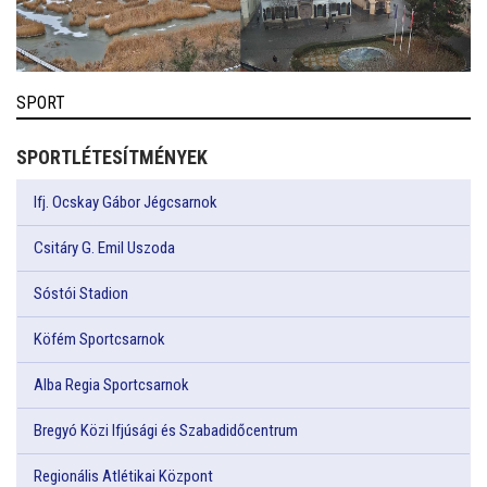
SPORT
SPORTLÉTESÍTMÉNYEK
Ifj. Ocskay Gábor Jégcsarnok
Csitáry G. Emil Uszoda
Sóstói Stadion
Köfém Sportcsarnok
Alba Regia Sportcsarnok
Bregyó Közi Ifjúsági és Szabadidőcentrum
Regionális Atlétikai Központ