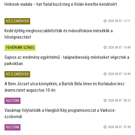
Hokisok viadala – hat fiatal küzd meg a Volán-keretbe kerülésért
KÖZLEMÉNYEK
2026.08.07. 13:11
Kedd éjfélig meghosszabbították és másodfokúra mérséklik a
hőségriasztást
FEHÉRVÁRI SZÍNES
2026.08.07. 10:48
Sajnos az eredmény egyértelmű - talajnedvesség-méréseket végeztek a
parkokban
KÖZLEMÉNYEK
2026.08.07. 10:45
A Bem József utca környékén, a Bartók Béla téren és Kisfaludon lesz
áramszünet augusztus 10-én
KULTÚRA
2026.08.07. 08:37
Vasárnap folytatódik a Hangból Kép programsorozat a Varkocs-
szobornál
KULTÚRA
2026.08.07. 07:08