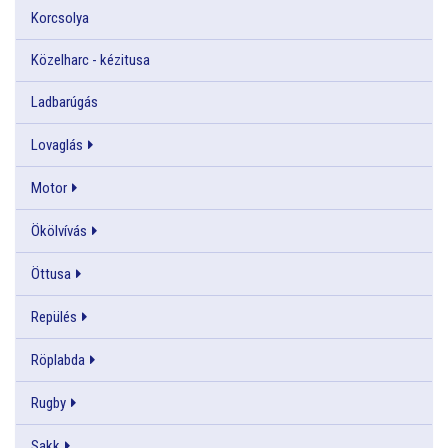
Korcsolya
Közelharc - kézitusa
Ladbarúgás
Lovaglás
Motor
Ökölvívás
Öttusa
Repülés
Röplabda
Rugby
Sakk