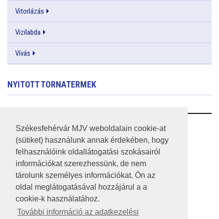
Vitorlázás
Vizilabda
Vívás
NYITOTT TORNATERMEK
RSS
Székesfehérvár MJV weboldalain cookie-at
(sütiket) használunk annak érdekében, hogy
A HONLAP 2017.03.31-I ÁLLAPOTA
felhasználóink oldallátogatási szokásairól
információkat szerezhessünk, de nem
JOGI NYILATKOZAT
tárolunk személyes információkat. Ön az
IMPRESSZUM
oldal meglátogatásával hozzájárul a a
cookie-k használatához.
MÉDIAAJÁNLAT
További információ az adatkezelési