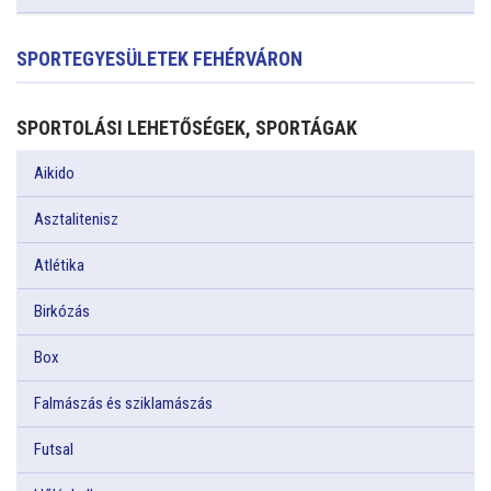
SPORTEGYESÜLETEK FEHÉRVÁRON
SPORTOLÁSI LEHETŐSÉGEK, SPORTÁGAK
Aikido
Asztalitenisz
Atlétika
Birkózás
Box
Falmászás és sziklamászás
Futsal