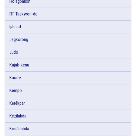
Hőlégballon
ITF Taekwon-do
Íjászat
Jégkorong
Judo
Kajak-kenu
Karate
Kempo
Kerékpár
Kézilabda
Kosárlabda