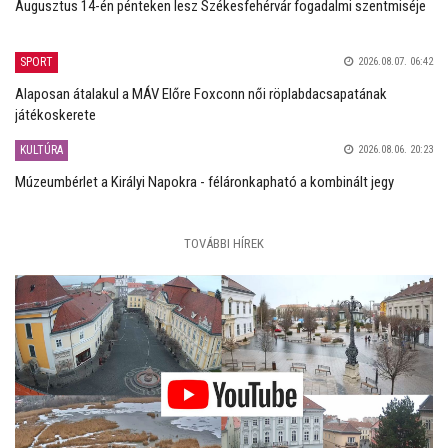
Augusztus 14-én pénteken lesz Székesfehérvár fogadalmi szentmiséje
SPORT
2026.08.07. 06:42
Alaposan átalakul a MÁV Előre Foxconn női röplabdacsapatának
játékoskerete
KULTÚRA
2026.08.06. 20:23
Múzeumbérlet a Királyi Napokra - féláronkapható a kombinált jegy
TOVÁBBI HÍREK