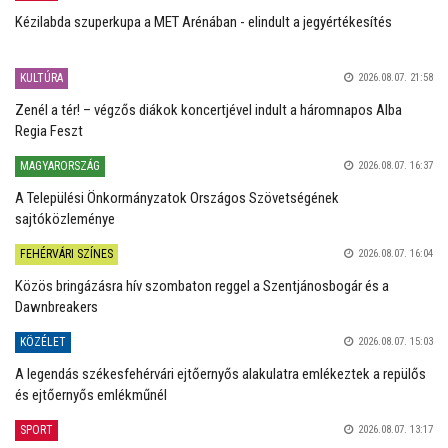
Kézilabda szuperkupa a MET Arénában - elindult a jegyértékesítés
KULTÚRA
2026.08.07. 21:58
Zenél a tér! – végzős diákok koncertjével indult a háromnapos Alba
Regia Feszt
MAGYARORSZÁG
2026.08.07. 16:37
A Települési Önkormányzatok Országos Szövetségének
sajtóközleménye
FEHÉRVÁRI SZÍNES
2026.08.07. 16:04
Közös bringázásra hív szombaton reggel a Szentjánosbogár és a
Dawnbreakers
KÖZÉLET
2026.08.07. 15:03
A legendás székesfehérvári ejtőernyős alakulatra emlékeztek a repülős
és ejtőernyős emlékműnél
SPORT
2026.08.07. 13:17