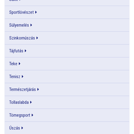
Sportlövészet
Súlyemelés
Szinkornúszás
Tájfutás
Teke
Tenisz
Természetjárás
Tollaslabda
Tömegsport
Úszás