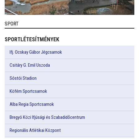
SPORT
SPORTLÉTESÍTMÉNYEK
Ifj. Ocskay Gábor Jégcsarnok
Csitáry G. Emil Uszoda
Sóstói Stadion
Köfém Sportcsarnok
Alba Regia Sportcsarnok
Bregyó Közi Ifjúsági és Szabadidőcentrum
Regionális Atlétikai Központ