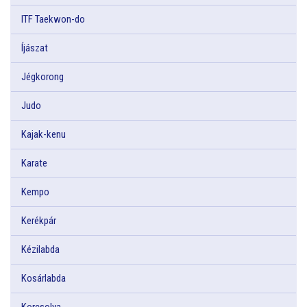
ITF Taekwon-do
Íjászat
Jégkorong
Judo
Kajak-kenu
Karate
Kempo
Kerékpár
Kézilabda
Kosárlabda
Korcsolya