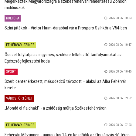
Megérkeztek Magyarországra a székesfehérvári rendeltetésű Zonson
midibuszok
KULTÚRA
2026.08.06. 10:53
Színi játékok - Victor Haïm-darabbal vár a Prospero Színkör a V54-ben
FEHÉRVÁRI SZÍNES
2026.08.06. 10:47
Ősszel folytatja az ingyenes, szülésre felkészítő tanfolyamokat az
Egészségfejlesztési Iroda
SPORT
2026.08.06. 10:45
Szerb center érkezett, másodedző távozott – alakul az Alba Fehérvár
kerete
VÁROSTÖRTÉNET
2026.08.06. 09:52
„Mondd el fiaidnak!” - a zsidóság múltja Székesfehérváron
FEHÉRVÁRI SZÍNES
2026.08.06. 07:03
Fehérvári Mézünnep - augusztus 14-én kezdődik az Országzászló téren