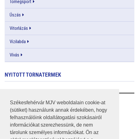
Tömegsport
Úszás
Vitorlázás
Vizilabda
Vívás
NYITOTT TORNATERMEK
RSS
Székesfehérvár MJV weboldalain cookie-at
(sütiket) használunk annak érdekében, hogy
A HONLAP 2017.03.31-I ÁLLAPOTA
felhasználóink oldallátogatási szokásairól
információkat szerezhessünk, de nem
JOGI NYILATKOZAT
tárolunk személyes információkat. Ön az