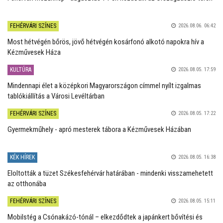
FEHÉRVÁRI SZÍNES
2026.08.06. 06:42
Most hétvégén bőrös, jövő hétvégén kosárfonó alkotó napokra hív a
Kézművesek Háza
KULTÚRA
2026.08.05. 17:59
Mindennapi élet a középkori Magyarországon címmel nyílt izgalmas
tablókiállítás a Városi Levéltárban
FEHÉRVÁRI SZÍNES
2026.08.05. 17:22
Gyermekműhely - apró mesterek tábora a Kézművesek Házában
KÉK HÍREK
2026.08.05. 16:38
Eloltották a tüzet Székesfehérvár határában - mindenki visszamehetett
az otthonába
FEHÉRVÁRI SZÍNES
2026.08.05. 15:11
Mobilstég a Csónakázó-tónál – elkezdődtek a japánkert bővítési és