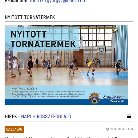
E-mail cím:
morozc.gyorgy2@chello.hu
NYITOTT TORNATERMEK
HÍREK
- NAPI HÍRÖSSZEFOGLALÓ
GAZDASÁG
2026.08.06. 11:04