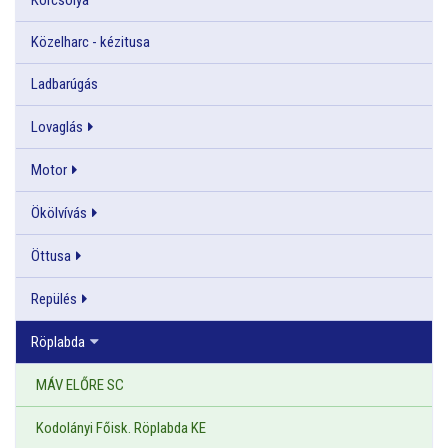
Közelharc - kézitusa
Ladbarúgás
Lovaglás
Motor
Ökölvívás
Öttusa
Repülés
Röplabda
MÁV ELŐRE SC
Kodolányi Főisk. Röplabda KE