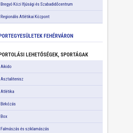
Bregyó Közi Ifjúsági és Szabadidőcentrum
Regionális Atlétikai Központ
PORTEGYESÜLETEK FEHÉRVÁRON
PORTOLÁSI LEHETŐSÉGEK, SPORTÁGAK
Aikido
Asztalitenisz
Atlétika
Birkózás
Box
Falmászás és sziklamászás