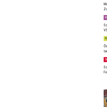
Me
Zo
K
Sz
V5
F
Ős
ta
S
Sz
Fe