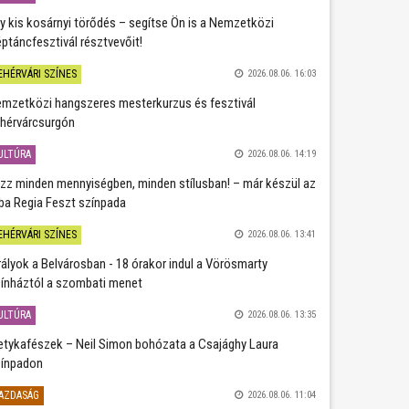
y kis kosárnyi törődés – segítse Ön is a Nemzetközi
ptáncfesztivál résztvevőit!
EHÉRVÁRI SZÍNES
2026.08.06. 16:03
mzetközi hangszeres mesterkurzus és fesztivál
hérvárcsurgón
ULTÚRA
2026.08.06. 14:19
zz minden mennyiségben, minden stílusban! – már készül az
ba Regia Feszt színpada
EHÉRVÁRI SZÍNES
2026.08.06. 13:41
rályok a Belvárosban - 18 órakor indul a Vörösmarty
ínháztól a szombati menet
ULTÚRA
2026.08.06. 13:35
etykafészek – Neil Simon bohózata a Csajághy Laura
ínpadon
AZDASÁG
2026.08.06. 11:04