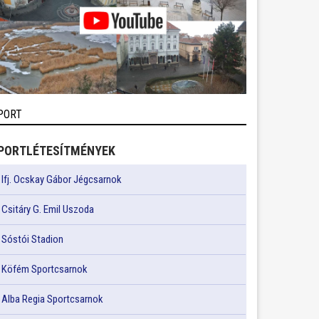
PORT
PORTLÉTESÍTMÉNYEK
Ifj. Ocskay Gábor Jégcsarnok
Csitáry G. Emil Uszoda
Sóstói Stadion
Köfém Sportcsarnok
Alba Regia Sportcsarnok