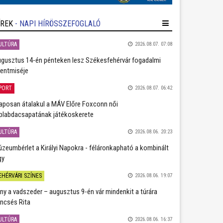
ÍREK
- NAPI HÍRÖSSZEFOGLALÓ
ULTÚRA
2026.08.07. 07:08
gusztus 14-én pénteken lesz Székesfehérvár fogadalmi
entmiséje
PORT
2026.08.07. 06:42
aposan átalakul a MÁV Előre Foxconn női
plabdacsapatának játékoskerete
ULTÚRA
2026.08.06. 20:23
zeumbérlet a Királyi Napokra - féláronkapható a kombinált
gy
EHÉRVÁRI SZÍNES
2026.08.06. 19:07
ány a vadszeder – augusztus 9-én vár mindenkit a túrára
ncsés Rita
ULTÚRA
2026.08.06. 16:37