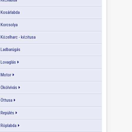
Kézilabda
Kosárlabda
Korcsolya
Közelharc - kézitusa
Ladbarúgás
Lovaglás
Motor
Ökölvívás
Öttusa
Repülés
Röplabda