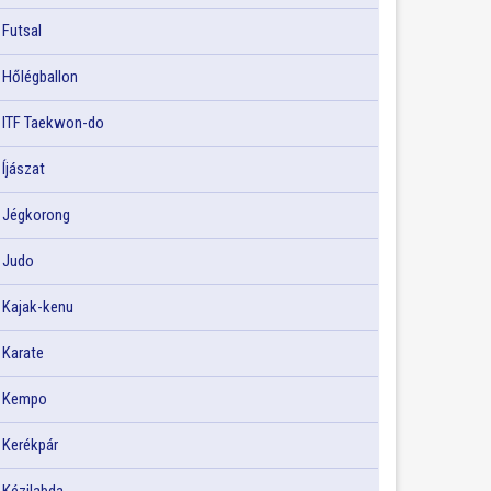
Futsal
Hőlégballon
ITF Taekwon-do
Íjászat
Jégkorong
Judo
Kajak-kenu
Karate
Kempo
Kerékpár