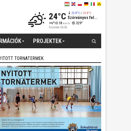
24°C
23.8°C
/
23.8°C
Szórványos fel...
10.18
329°
km/h
Frissítve: 06:56
Keresés
ORMÁCIÓK
PROJEKTEK
YITOTT TORNATERMEK