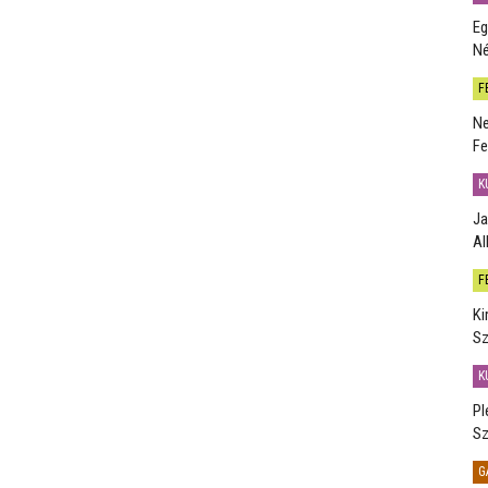
Eg
Né
F
Ne
Fe
K
Ja
Al
F
Ki
Sz
K
Pl
Sz
G