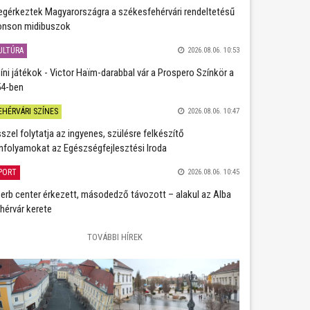
gérkeztek Magyarországra a székesfehérvári rendeltetésű
nson midibuszok
ULTÚRA
2026.08.06. 10:53
íni játékok - Victor Haïm-darabbal vár a Prospero Színkör a
4-ben
EHÉRVÁRI SZÍNES
2026.08.06. 10:47
szel folytatja az ingyenes, szülésre felkészítő
nfolyamokat az Egészségfejlesztési Iroda
PORT
2026.08.06. 10:45
erb center érkezett, másodedző távozott – alakul az Alba
hérvár kerete
TOVÁBBI HÍREK