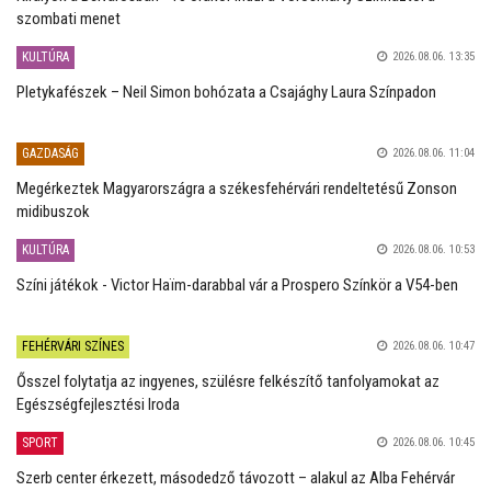
szombati menet
KULTÚRA
2026.08.06. 13:35
Pletykafészek – Neil Simon bohózata a Csajághy Laura Színpadon
GAZDASÁG
2026.08.06. 11:04
Megérkeztek Magyarországra a székesfehérvári rendeltetésű Zonson
midibuszok
KULTÚRA
2026.08.06. 10:53
Színi játékok - Victor Haïm-darabbal vár a Prospero Színkör a V54-ben
FEHÉRVÁRI SZÍNES
2026.08.06. 10:47
Ősszel folytatja az ingyenes, szülésre felkészítő tanfolyamokat az
Egészségfejlesztési Iroda
SPORT
2026.08.06. 10:45
Szerb center érkezett, másodedző távozott – alakul az Alba Fehérvár