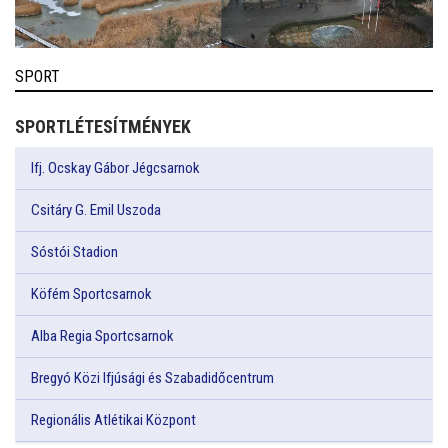
SPORT
SPORTLÉTESÍTMÉNYEK
Ifj. Ocskay Gábor Jégcsarnok
Csitáry G. Emil Uszoda
Sóstói Stadion
Köfém Sportcsarnok
Alba Regia Sportcsarnok
Bregyó Közi Ifjúsági és Szabadidőcentrum
Regionális Atlétikai Központ