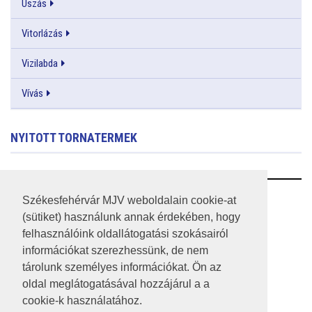
Úszás
Vitorlázás
Vizilabda
Vívás
NYITOTT TORNATERMEK
RSS
Székesfehérvár MJV weboldalain cookie-at
(sütiket) használunk annak érdekében, hogy
A HONLAP 2017.03.31-I ÁLLAPOTA
felhasználóink oldallátogatási szokásairól
információkat szerezhessünk, de nem
JOGI NYILATKOZAT
tárolunk személyes információkat. Ön az
IMPRESSZUM
oldal meglátogatásával hozzájárul a a
cookie-k használatához.
MÉDIAAJÁNLAT