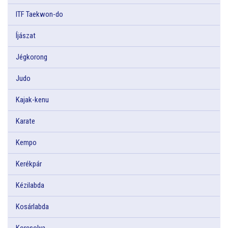
ITF Taekwon-do
Íjászat
Jégkorong
Judo
Kajak-kenu
Karate
Kempo
Kerékpár
Kézilabda
Kosárlabda
Korcsolya