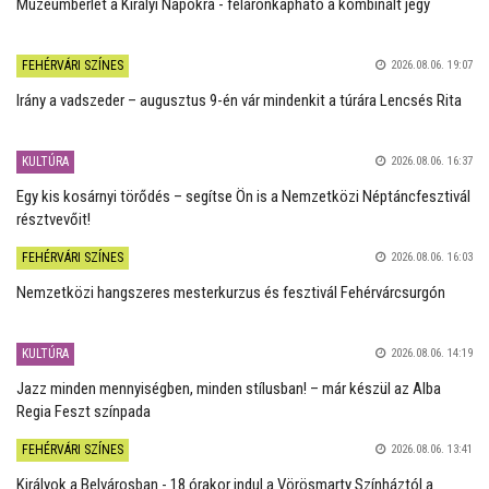
Múzeumbérlet a Királyi Napokra - féláronkapható a kombinált jegy
FEHÉRVÁRI SZÍNES
2026.08.06. 19:07
Irány a vadszeder – augusztus 9-én vár mindenkit a túrára Lencsés Rita
KULTÚRA
2026.08.06. 16:37
Egy kis kosárnyi törődés – segítse Ön is a Nemzetközi Néptáncfesztivál
résztvevőit!
FEHÉRVÁRI SZÍNES
2026.08.06. 16:03
Nemzetközi hangszeres mesterkurzus és fesztivál Fehérvárcsurgón
KULTÚRA
2026.08.06. 14:19
Jazz minden mennyiségben, minden stílusban! – már készül az Alba
Regia Feszt színpada
FEHÉRVÁRI SZÍNES
2026.08.06. 13:41
Királyok a Belvárosban - 18 órakor indul a Vörösmarty Színháztól a