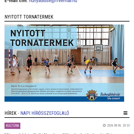
E-mail cím:
hunyadidse@freemail.hu
NYITOTT TORNATERMEK
HÍREK
- NAPI HÍRÖSSZEFOGLALÓ
KULTÚRA
2026.08.06. 20:23