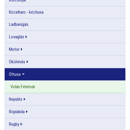
Közelharc - kézitusa
Ladbarúgás
Lovaglás
Motor
Ökölvívás
Öttusa
Volán Fehérvár
Repülés
Röplabda
Rugby