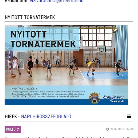
E-mail cím:
vizivarositura@freemail.hu
NYITOTT TORNATERMEK
HÍREK
- NAPI HÍRÖSSZEFOGLALÓ
KULTÚRA
2026.08.07. 07:08