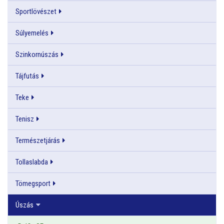
Sportlövészet
Súlyemelés
Szinkornúszás
Tájfutás
Teke
Tenisz
Természetjárás
Tollaslabda
Tömegsport
Úszás