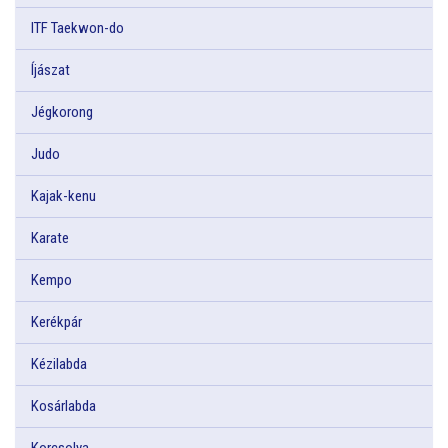
ITF Taekwon-do
Íjászat
Jégkorong
Judo
Kajak-kenu
Karate
Kempo
Kerékpár
Kézilabda
Kosárlabda
Korcsolya