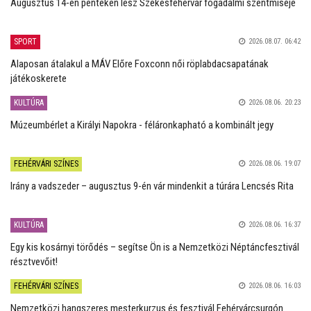
Augusztus 14-én pénteken lesz Székesfehérvár fogadalmi szentmiséje
SPORT
2026.08.07. 06:42
Alaposan átalakul a MÁV Előre Foxconn női röplabdacsapatának
játékoskerete
KULTÚRA
2026.08.06. 20:23
Múzeumbérlet a Királyi Napokra - féláronkapható a kombinált jegy
FEHÉRVÁRI SZÍNES
2026.08.06. 19:07
Irány a vadszeder – augusztus 9-én vár mindenkit a túrára Lencsés Rita
KULTÚRA
2026.08.06. 16:37
Egy kis kosárnyi törődés – segítse Ön is a Nemzetközi Néptáncfesztivál
résztvevőit!
FEHÉRVÁRI SZÍNES
2026.08.06. 16:03
Nemzetközi hangszeres mesterkurzus és fesztivál Fehérvárcsurgón