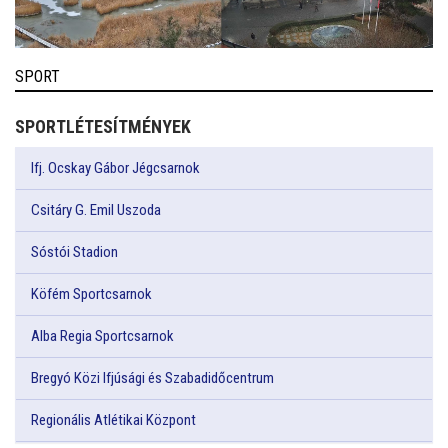
SPORT
SPORTLÉTESÍTMÉNYEK
Ifj. Ocskay Gábor Jégcsarnok
Csitáry G. Emil Uszoda
Sóstói Stadion
Köfém Sportcsarnok
Alba Regia Sportcsarnok
Bregyó Közi Ifjúsági és Szabadidőcentrum
Regionális Atlétikai Központ