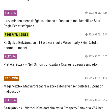
KULTÚRA
2026.08.06. 14:19
Jazz minden mennyiségben, minden stílusban! – már készül az Alba
Regia Feszt színpada
FEHÉRVÁRI SZÍNES
2026.08.06. 13:41
Királyok a Belvárosban - 18 órakor indul a Vörösmarty Színháztól a
szombati menet
KULTÚRA
2026.08.06. 13:35
Pletykafészek – Neil Simon bohózata a Csajághy Laura Színpadon
GAZDASÁG
2026.08.06. 11:04
Megérkeztek Magyarországra a székesfehérvári rendeltetésű Zonson
midibuszok
KULTÚRA
2026.08.06. 10:53
Színi játékok - Victor Haïm-darabbal vár a Prospero Színkör a V54-ben