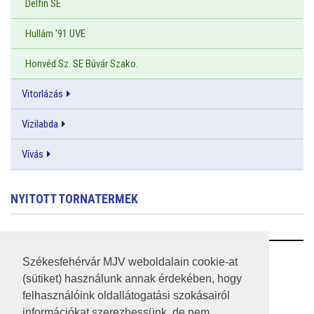
Delfin SE
Hullám '91 UVE
Honvéd Sz. SE Búvár Szako.
Vitorlázás
Vizilabda
Vívás
NYITOTT TORNATERMEK
RSS
Székesfehérvár MJV weboldalain cookie-at
(sütiket) használunk annak érdekében, hogy
A HONLAP 2017.03.31-I ÁLLAPOTA
felhasználóink oldallátogatási szokásairól
információkat szerezhessünk, de nem