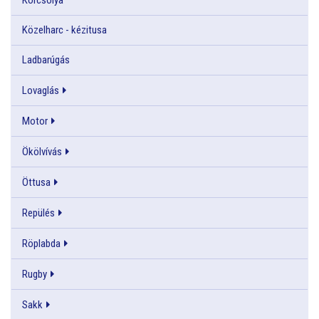
Közelharc - kézitusa
Ladbarúgás
Lovaglás
Motor
Ökölvívás
Öttusa
Repülés
Röplabda
Rugby
Sakk