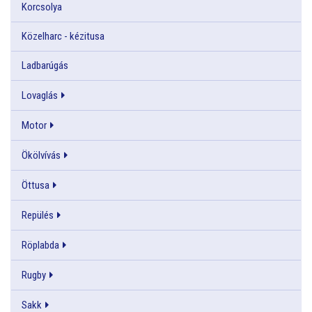
Korcsolya
Közelharc - kézitusa
Ladbarúgás
Lovaglás
Motor
Ökölvívás
Öttusa
Repülés
Röplabda
Rugby
Sakk