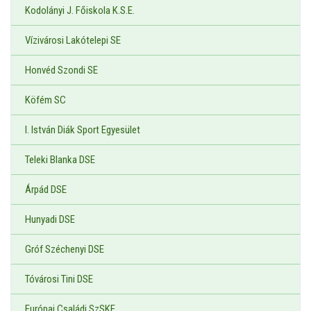
Kodolányi J. Főiskola K.S.E.
Vízivárosi Lakótelepi SE
Honvéd Szondi SE
Köfém SC
I. István Diák Sport Egyesület
Teleki Blanka DSE
Árpád DSE
Hunyadi DSE
Gróf Széchenyi DSE
Tóvárosi Tini DSE
Európai Családi SzSKE