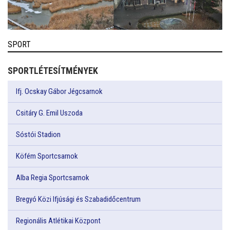
SPORT
SPORTLÉTESÍTMÉNYEK
Ifj. Ocskay Gábor Jégcsarnok
Csitáry G. Emil Uszoda
Sóstói Stadion
Köfém Sportcsarnok
Alba Regia Sportcsarnok
Bregyó Közi Ifjúsági és Szabadidőcentrum
Regionális Atlétikai Központ