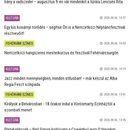
Irány a vadszeder – augusztus 9-én vár mindenkit a túrára Lencsés Rita
KULTÚRA
2026.08.06. 16:37
Egy kis kosárnyi törődés – segítse Ön is a Nemzetközi Néptáncfesztivál
résztvevőit!
FEHÉRVÁRI SZÍNES
2026.08.06. 16:03
Nemzetközi hangszeres mesterkurzus és fesztivál Fehérvárcsurgón
KULTÚRA
2026.08.06. 14:19
Jazz minden mennyiségben, minden stílusban! – már készül az Alba
Regia Feszt színpada
FEHÉRVÁRI SZÍNES
2026.08.06. 13:41
Királyok a Belvárosban - 18 órakor indul a Vörösmarty Színháztól a
szombati menet
KULTÚRA
2026.08.06. 13:35
Pletykafészek – Neil Simon bohózata a Csajághy Laura Színpadon