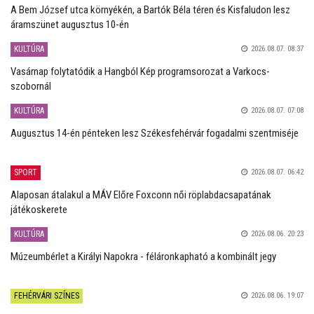
A Bem József utca környékén, a Bartók Béla téren és Kisfaludon lesz
áramszünet augusztus 10-én
KULTÚRA
2026.08.07. 08:37
Vasárnap folytatódik a Hangból Kép programsorozat a Varkocs-
szobornál
KULTÚRA
2026.08.07. 07:08
Augusztus 14-én pénteken lesz Székesfehérvár fogadalmi szentmiséje
SPORT
2026.08.07. 06:42
Alaposan átalakul a MÁV Előre Foxconn női röplabdacsapatának
játékoskerete
KULTÚRA
2026.08.06. 20:23
Múzeumbérlet a Királyi Napokra - féláronkapható a kombinált jegy
FEHÉRVÁRI SZÍNES
2026.08.06. 19:07