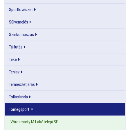
Sportlövészet
Súlyemelés
Szinkornúszás
Tájfutás
Teke
Tenisz
Természetjárás
Tollaslabda
Tömegsport
Vörösmarty M Lakótelepi SE