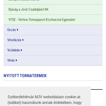
Ifjúság a Jövő Családjáért KK
VTSE - Vértesi Tömegsport Közhasznú Egyesület
Úszás
Vitorlázás
Vizilabda
Vívás
NYITOTT TORNATERMEK
RSS
Székesfehérvár MJV weboldalain cookie-at
(sütiket) használunk annak érdekében, hogy
A HONLAP 2017.03.31-I ÁLLAPOTA