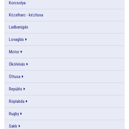
Korcsolya
Közelharc - kézitusa
Ladbarúgás
Lovaglás
Motor
Ökölvívás
Öttusa
Repülés
Röplabda
Rugby
Sakk