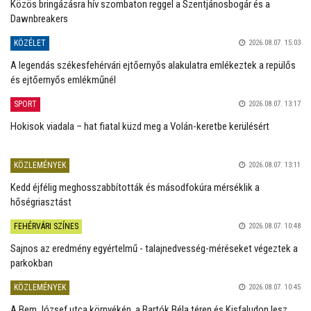
Közös bringázásra hív szombaton reggel a Szentjánosbogár és a
Dawnbreakers
KÖZÉLET
2026.08.07. 15:03
A legendás székesfehérvári ejtőernyős alakulatra emlékeztek a repülős
és ejtőernyős emlékműnél
SPORT
2026.08.07. 13:17
Hokisok viadala – hat fiatal küzd meg a Volán-keretbe kerülésért
KÖZLEMÉNYEK
2026.08.07. 13:11
Kedd éjfélig meghosszabbították és másodfokúra mérséklik a
hőségriasztást
FEHÉRVÁRI SZÍNES
2026.08.07. 10:48
Sajnos az eredmény egyértelmű - talajnedvesség-méréseket végeztek a
parkokban
KÖZLEMÉNYEK
2026.08.07. 10:45
A Bem József utca környékén, a Bartók Béla téren és Kisfaludon lesz