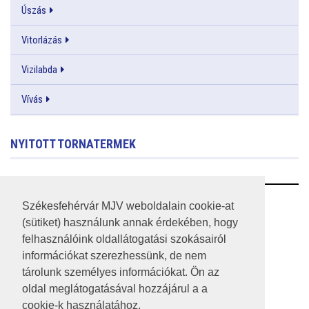
Úszás
Vitorlázás
Vizilabda
Vívás
NYITOTT TORNATERMEK
RSS
Székesfehérvár MJV weboldalain cookie-at
(sütiket) használunk annak érdekében, hogy
A HONLAP 2017.03.31-I ÁLLAPOTA
felhasználóink oldallátogatási szokásairól
információkat szerezhessünk, de nem
JOGI NYILATKOZAT
tárolunk személyes információkat. Ön az
IMPRESSZUM
oldal meglátogatásával hozzájárul a a
cookie-k használatához.