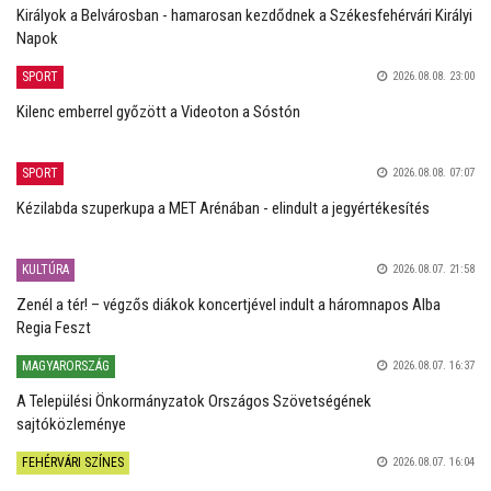
Királyok a Belvárosban - hamarosan kezdődnek a Székesfehérvári Királyi
Napok
SPORT
2026.08.08. 23:00
Kilenc emberrel győzött a Videoton a Sóstón
SPORT
2026.08.08. 07:07
Kézilabda szuperkupa a MET Arénában - elindult a jegyértékesítés
KULTÚRA
2026.08.07. 21:58
Zenél a tér! – végzős diákok koncertjével indult a háromnapos Alba
Regia Feszt
MAGYARORSZÁG
2026.08.07. 16:37
A Települési Önkormányzatok Országos Szövetségének
sajtóközleménye
FEHÉRVÁRI SZÍNES
2026.08.07. 16:04