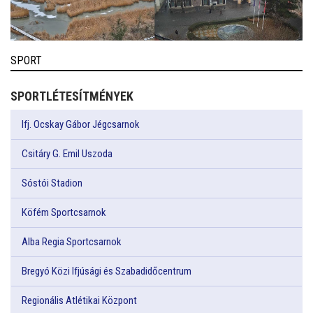
SPORT
SPORTLÉTESÍTMÉNYEK
Ifj. Ocskay Gábor Jégcsarnok
Csitáry G. Emil Uszoda
Sóstói Stadion
Köfém Sportcsarnok
Alba Regia Sportcsarnok
Bregyó Közi Ifjúsági és Szabadidőcentrum
Regionális Atlétikai Központ