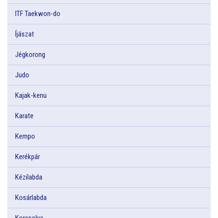
ITF Taekwon-do
Íjászat
Jégkorong
Judo
Kajak-kenu
Karate
Kempo
Kerékpár
Kézilabda
Kosárlabda
Korcsolya