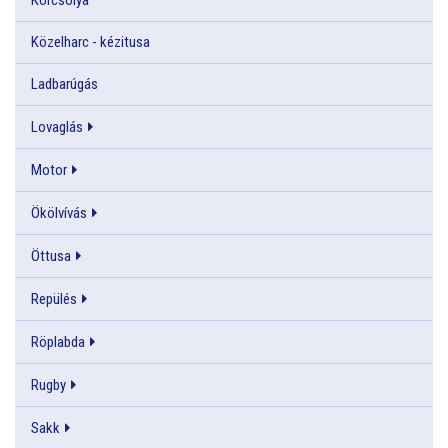
Közelharc - kézitusa
Ladbarúgás
Lovaglás
Motor
Ökölvívás
Öttusa
Repülés
Röplabda
Rugby
Sakk