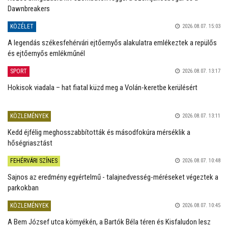
Dawnbreakers
KÖZÉLET
2026.08.07. 15:03
A legendás székesfehérvári ejtőernyős alakulatra emlékeztek a repülős
és ejtőernyős emlékműnél
SPORT
2026.08.07. 13:17
Hokisok viadala – hat fiatal küzd meg a Volán-keretbe kerülésért
KÖZLEMÉNYEK
2026.08.07. 13:11
Kedd éjfélig meghosszabbították és másodfokúra mérséklik a
hőségriasztást
FEHÉRVÁRI SZÍNES
2026.08.07. 10:48
Sajnos az eredmény egyértelmű - talajnedvesség-méréseket végeztek a
parkokban
KÖZLEMÉNYEK
2026.08.07. 10:45
A Bem József utca környékén, a Bartók Béla téren és Kisfaludon lesz