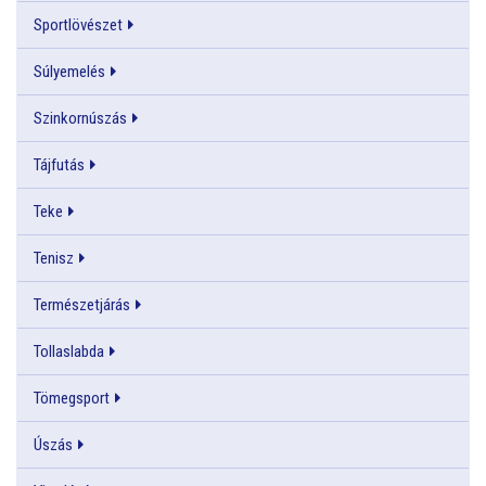
Sportlövészet
Súlyemelés
Szinkornúszás
Tájfutás
Teke
Tenisz
Természetjárás
Tollaslabda
Tömegsport
Úszás