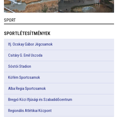
SPORT
SPORTLÉTESÍTMÉNYEK
Ifj. Ocskay Gábor Jégcsarnok
Csitáry G. Emil Uszoda
Sóstói Stadion
Köfém Sportcsarnok
Alba Regia Sportcsarnok
Bregyó Közi Ifjúsági és Szabadidőcentrum
Regionális Atlétikai Központ