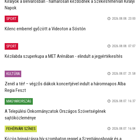
Királyok a Belvárosban - hamarosan kezdődnek a Székesfehérvári Királyi
Napok
SPORT
2026.08.08. 23:00
Kilenc emberrel győzött a Videoton a Sóstón
SPORT
2026.08.08. 07:07
Kézilabda szuperkupa a MET Arénában - elindult a jegyértékesítés
KULTÚRA
2026.08.07. 21:58
Zenél a tér! – végzős diákok koncertjével indult a háromnapos Alba
Regia Feszt
MAGYARORSZÁG
2026.08.07. 16:37
A Települési Önkormányzatok Országos Szövetségének
sajtóközleménye
FEHÉRVÁRI SZÍNES
2026.08.07. 16:04
Közös bringázásra hív szombaton reggel a Szentjánosbogár és a