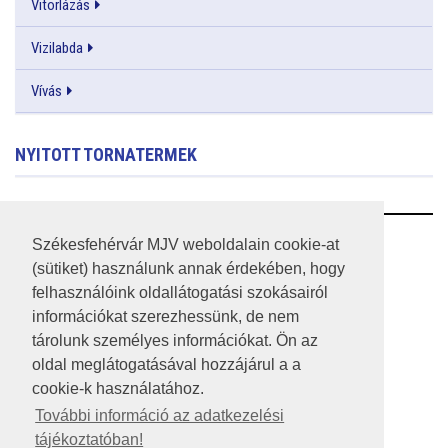
Vitorlázás
Vizilabda
Vívás
NYITOTT TORNATERMEK
RSS
Székesfehérvár MJV weboldalain cookie-at
(sütiket) használunk annak érdekében, hogy
A HONLAP 2017.03.31-I ÁLLAPOTA
felhasználóink oldallátogatási szokásairól
információkat szerezhessünk, de nem
JOGI NYILATKOZAT
tárolunk személyes információkat. Ön az
IMPRESSZUM
oldal meglátogatásával hozzájárul a a
cookie-k használatához.
MÉDIAAJÁNLAT
További információ az adatkezelési
tájékoztatóban!
KÖZÉRDEKŰ ADATOK