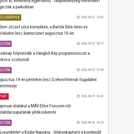
jnos az eredmény egyértelmű - talajnedvesség-méréseket
geztek a parkokban
ÖZLEMÉNYEK
2026.08.07. 10:45
Bem József utca környékén, a Bartók Béla téren és
sfaludon lesz áramszünet augusztus 10-én
ULTÚRA
2026.08.07. 08:37
sárnap folytatódik a Hangból Kép programsorozat a
rkocs-szobornál
ULTÚRA
2026.08.07. 07:08
gusztus 14-én pénteken lesz Székesfehérvár fogadalmi
entmiséje
PORT
2026.08.07. 06:42
aposan átalakul a MÁV Előre Foxconn női
plabdacsapatának játékoskerete
ULTÚRA
2026.08.06. 20:23
zeumbérlet a Királyi Napokra - féláronkapható a kombinált