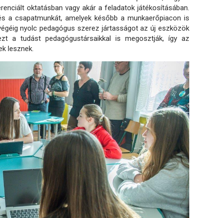
renciált oktatásban vagy akár a feladatok játékosításában.
st és a csapatmunkát, amelyek később a munkaerőpiacon is
végéig nyolc pedagógus szerez jártasságot az új eszközök
ezt a tudást pedagógustársaikkal is megosztják, így az
k lesznek.