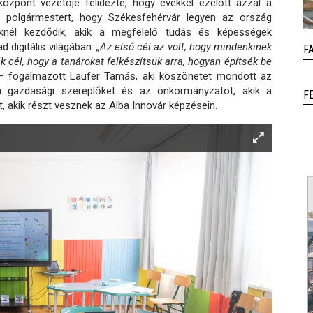
központ vezetője felidézte, hogy évekkel ezelőtt azzal a
s polgármestert, hogy Székesfehérvár legyen az ország
knél kezdődik, akik a megfelelő tudás és képességek
d digitális világában.
„Az első cél az volt, hogy mindenkinek
F
k cél, hogy a tanárokat felkészítsük arra, hogyan építsék be
 fogalmazott Laufer Tamás, aki köszönetet mondott az
a gazdasági szereplőket és az önkormányzatot, akik a
F
t, akik részt vesznek az Alba Innovár képzésein.