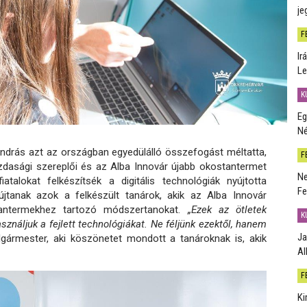
je
F
Ir
Le
K
Eg
Né
András azt az országban egyedülálló összefogást méltatta,
F
dasági szereplői és az Alba Innovár újabb okostantermet
Ne
talokat felkészítsék a digitális technológiák nyújtotta
Fe
újtanak azok a felkészült tanárok, akik az Alba Innovár
stantermekhez tartozó módszertanokat.
„Ezek az ötletek
K
sználjuk a fejlett technológiákat. Ne féljünk ezektől, hanem
Ja
ármester, aki köszönetet mondott a tanároknak is, akik
Al
F
Ki