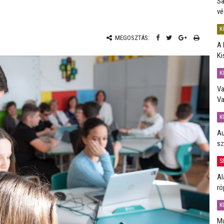
Sa
vé
K
MEGOSZTÁS:
A 
Ki
K
Va
Va
K
Au
sz
S
Al
rö
K
Mú