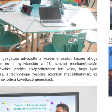
3
 igazgatója üdvözölte a kezdeményezést, hiszen ahogy
tése és a nyelvtanulás a 21. század munkaerőpiacán
évekkel ezelőtt elképzelhetetlen lett volna, hogy ilyen
ás, a technológiai fejlődés azonban megállíthatatlan, az
nak vele a következő generációk.