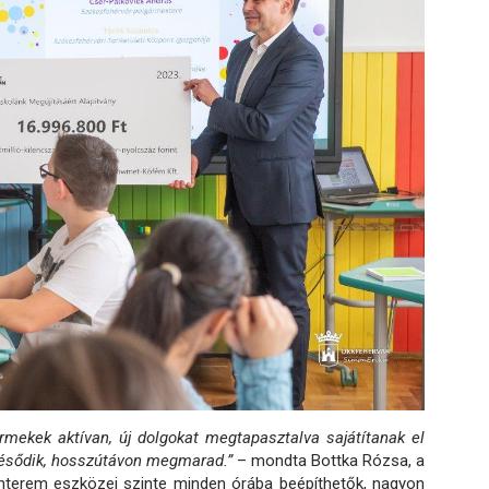
mekek aktívan, új dolgokat megtapasztalva sajátítanak el
vésődik, hosszútávon megmarad.”
– mondta Bottka Rózsa, a
tanterem eszközei szinte minden órába beépíthetők, nagyon