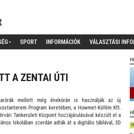
SÉG
SPORT
INFORMÁCIÓK
VÁLASZTÁSI INF
H
T A ZENTAI ÚTI
arórák mellett még énekórán is használják az új
Okostanterem Program keretében, a Howmet-Köfém Kft.
H
vári Tankerületi Központ hozzájárulásával készült el a
ános Iskolában szerdán adták át a digitális táblával, 3D
F