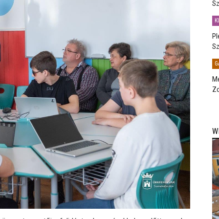
Sz
K
Pl
Sz
G
Me
Zo
W