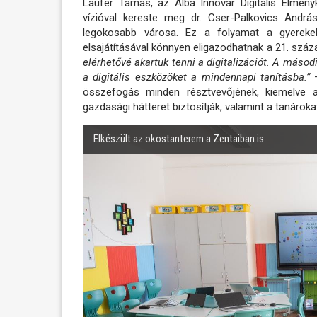
Laufer Tamás, az Alba Innovár Digitális Élmény
vízióval kereste meg dr. Cser-Palkovics Andrá
legokosabb városa. Ez a folyamat a gyereke
elsajátításával könnyen eligazodhatnak a 21. száza
elérhetővé akartuk tenni a digitalizációt. A másodi
a digitális eszközöket a mindennapi tanításba.”
–
összefogás minden résztvevőjének, kiemelve 
gazdasági hátteret biztosítják, valamint a tanároka
Elkészült az okostanterem a Zentaiban is