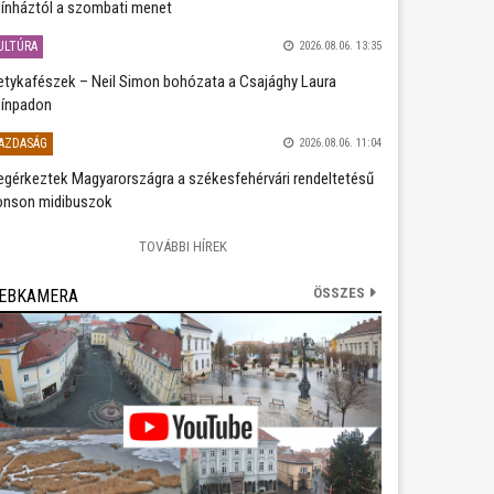
ínháztól a szombati menet
ULTÚRA
2026.08.06. 13:35
etykafészek – Neil Simon bohózata a Csajághy Laura
ínpadon
AZDASÁG
2026.08.06. 11:04
gérkeztek Magyarországra a székesfehérvári rendeltetésű
nson midibuszok
TOVÁBBI HÍREK
ÖSSZES
EBKAMERA