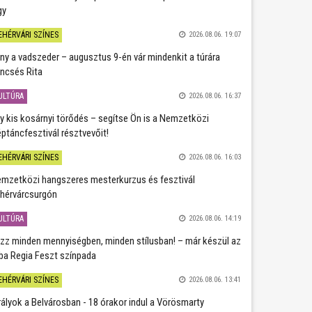
gy
EHÉRVÁRI SZÍNES
2026.08.06. 19:07
ány a vadszeder – augusztus 9-én vár mindenkit a túrára
ncsés Rita
ULTÚRA
2026.08.06. 16:37
y kis kosárnyi törődés – segítse Ön is a Nemzetközi
ptáncfesztivál résztvevőit!
EHÉRVÁRI SZÍNES
2026.08.06. 16:03
mzetközi hangszeres mesterkurzus és fesztivál
hérvárcsurgón
ULTÚRA
2026.08.06. 14:19
zz minden mennyiségben, minden stílusban! – már készül az
ba Regia Feszt színpada
EHÉRVÁRI SZÍNES
2026.08.06. 13:41
rályok a Belvárosban - 18 órakor indul a Vörösmarty