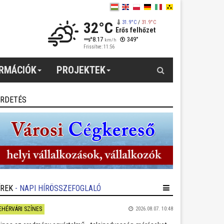
32°C
31.9°C
/
31.9°C
Erős felhőzet
8.17
349°
km/h
Frissítve: 11:56
Keresés
ORMÁCIÓK
PROJEKTEK
IRDETÉS
ÍREK
- NAPI HÍRÖSSZEFOGLALÓ
EHÉRVÁRI SZÍNES
2026.08.07. 10:48