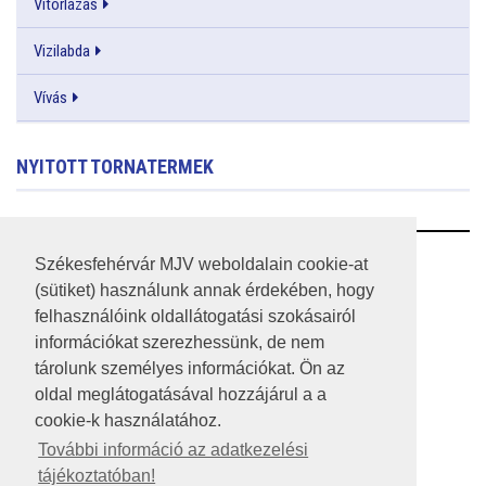
Vitorlázás
Vizilabda
Vívás
NYITOTT TORNATERMEK
RSS
Székesfehérvár MJV weboldalain cookie-at
(sütiket) használunk annak érdekében, hogy
A HONLAP 2017.03.31-I ÁLLAPOTA
felhasználóink oldallátogatási szokásairól
információkat szerezhessünk, de nem
JOGI NYILATKOZAT
tárolunk személyes információkat. Ön az
IMPRESSZUM
oldal meglátogatásával hozzájárul a a
cookie-k használatához.
MÉDIAAJÁNLAT
További információ az adatkezelési
tájékoztatóban!
KÖZÉRDEKŰ ADATOK