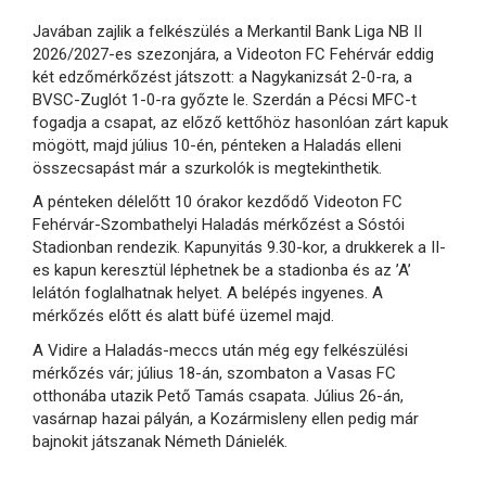
Javában zajlik a felkészülés a Merkantil Bank Liga NB II
2026/2027-es szezonjára, a Videoton FC Fehérvár eddig
két edzőmérkőzést játszott: a Nagykanizsát 2-0-ra, a
BVSC-Zuglót 1-0-ra győzte le. Szerdán a Pécsi MFC-t
fogadja a csapat, az előző kettőhöz hasonlóan zárt kapuk
mögött, majd július 10-én, pénteken a Haladás elleni
összecsapást már a szurkolók is megtekinthetik.
A pénteken délelőtt 10 órakor kezdődő Videoton FC
Fehérvár-Szombathelyi Haladás mérkőzést a Sóstói
Stadionban rendezik. Kapunyitás 9.30-kor, a drukkerek a II-
es kapun keresztül léphetnek be a stadionba és az ’A’
lelátón foglalhatnak helyet. A belépés ingyenes. A
mérkőzés előtt és alatt büfé üzemel majd.
A Vidire a Haladás-meccs után még egy felkészülési
mérkőzés vár; július 18-án, szombaton a Vasas FC
otthonába utazik Pető Tamás csapata. Július 26-án,
vasárnap hazai pályán, a Kozármisleny ellen pedig már
bajnokit játszanak Németh Dánielék.