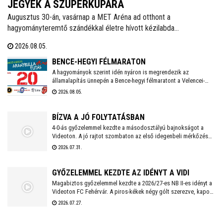
JEGYEK A SZUPERKUPÁRA
Augusztus 30-án, vasárnap a MET Aréna ad otthont a
hagyományteremtő szándékkal életre hívott kézilabda
szuperkupának. A hölgyeknél a Győri Audi ETO és a Ferencváros,
2026.08.05.
míg a férfiaknál a Veszprém és a Szeged küzd meg a serlegért. A
világklasszis csapatokat felvonultató kézilabdaünnepre jegyek már
BENCE-HEGYI FÉLMARATON
kaphatók!
A hagyományok szerint idén nyáron is megrendezik az
államalapítás ünnepén a Bence-hegyi félmaratont a Velencei-
tónál. Az ingyenes közösségi futáson több táv közül is
2026.08.05.
választhatnak a résztvevők, akik az esemény végén egyedi
cserépéremmel is gazdagodhatnak.
BÍZVA A JÓ FOLYTATÁSBAN
4-0-ás győzelemmel kezdte a másodosztályú bajnokságot a
Videoton. A jó rajtot szombaton az első idegenbeli mérkőzés
követi, a tavaly még NB I-es Kazincbarcika otthonában.
2026.07.31.
GYŐZELEMMEL KEZDTE AZ IDÉNYT A VIDI
Magabiztos győzelemmel kezdte a 2026/27-es NB II-es idényt a
Videoton FC Fehérvár. A piros-kékek négy gólt szerezve, kapott
találat nélkül múlták felül a tavalyi szezon negyedik
2026.07.27.
helyezettjét.