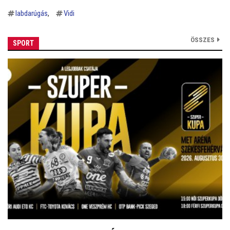
labdarúgás
Vidi
ÖSSZES
SPORT