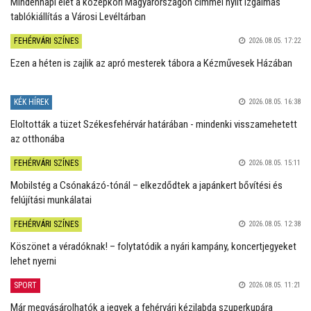
Mindennapi élet a középkori Magyarországon címmel nyílt izgalmas
tablókiállítás a Városi Levéltárban
FEHÉRVÁRI SZÍNES
2026.08.05. 17:22
Ezen a héten is zajlik az apró mesterek tábora a Kézművesek Házában
KÉK HÍREK
2026.08.05. 16:38
Eloltották a tüzet Székesfehérvár határában - mindenki visszamehetett
az otthonába
FEHÉRVÁRI SZÍNES
2026.08.05. 15:11
Mobilstég a Csónakázó-tónál – elkezdődtek a japánkert bővítési és
felújítási munkálatai
FEHÉRVÁRI SZÍNES
2026.08.05. 12:38
Köszönet a véradóknak! – folytatódik a nyári kampány, koncertjegyeket
lehet nyerni
SPORT
2026.08.05. 11:21
Már megvásárolhatók a jegyek a fehérvári kézilabda szuperkupára