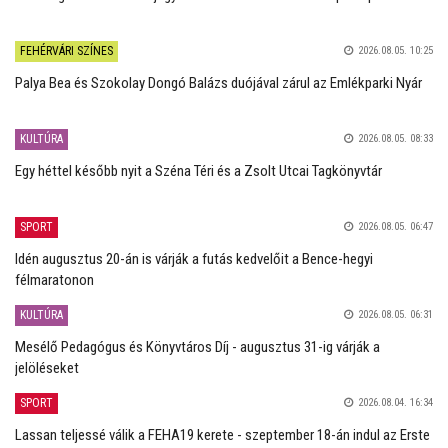
FEHÉRVÁRI SZÍNES
2026.08.05. 10:25
Palya Bea és Szokolay Dongó Balázs duójával zárul az Emlékparki Nyár
KULTÚRA
2026.08.05. 08:33
Egy héttel később nyit a Széna Téri és a Zsolt Utcai Tagkönyvtár
SPORT
2026.08.05. 06:47
Idén augusztus 20-án is várják a futás kedvelőit a Bence-hegyi
félmaratonon
KULTÚRA
2026.08.05. 06:31
Mesélő Pedagógus és Könyvtáros Díj - augusztus 31-ig várják a
jelöléseket
SPORT
2026.08.04. 16:34
Lassan teljessé válik a FEHA19 kerete - szeptember 18-án indul az Erste