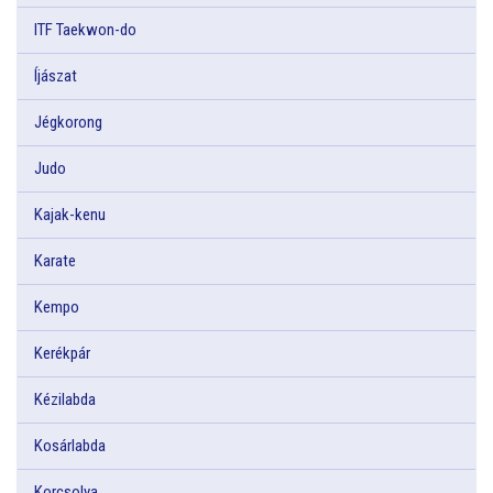
ITF Taekwon-do
Íjászat
Jégkorong
Judo
Kajak-kenu
Karate
Kempo
Kerékpár
Kézilabda
Kosárlabda
Korcsolya