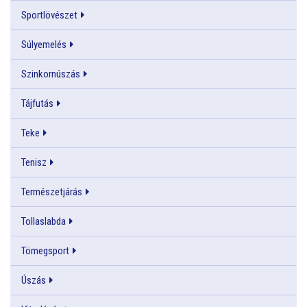
Sportlövészet
Súlyemelés
Szinkornúszás
Tájfutás
Teke
Tenisz
Természetjárás
Tollaslabda
Tömegsport
Úszás