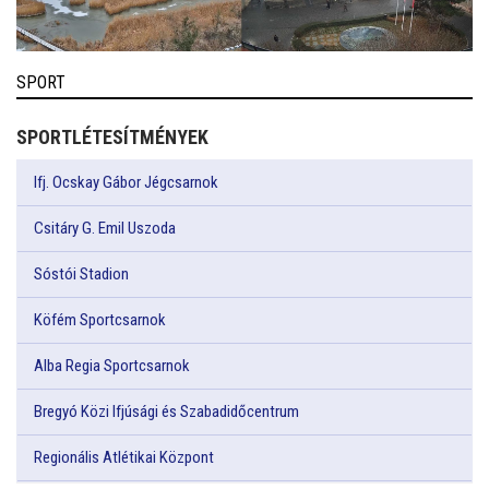
SPORT
SPORTLÉTESÍTMÉNYEK
Ifj. Ocskay Gábor Jégcsarnok
Csitáry G. Emil Uszoda
Sóstói Stadion
Köfém Sportcsarnok
Alba Regia Sportcsarnok
Bregyó Közi Ifjúsági és Szabadidőcentrum
Regionális Atlétikai Központ