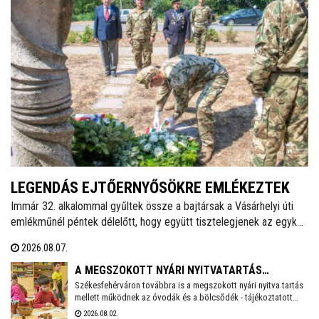
LEGENDÁS EJTŐERNYŐSÖKRE EMLÉKEZTEK
Immár 32. alkalommal gyűltek össze a bajtársak a Vásárhelyi úti
emlékműnél péntek délelőtt, hogy együtt tisztelegjenek az egykori
62. Önálló Ejtőernyős Zászlóalj előtt. A hagyományokat ápoló
2026.08.07.
Veterán Repülők és Ejtőernyősök Fejér Megyei Egyesülete ezzel a
rendezvénnyel őrzi az a második világháború után újjászervezett,
A MEGSZOKOTT NYÁRI NYITVATARTÁS
1951-től 1954-ig Székesfehérváron ismertté vált ejtőernyős
Székesfehérváron továbbra is a megszokott nyári nyitva tartás
MELLETT MŰKÖDNEK A FEHÉRVÁRI ÓVODÁK ÉS
mellett működnek az óvodák és a bölcsődék - tájékoztatott
alakulat emlékét.
BÖLCSŐDÉK
közösségi oldalán a város polgármestere. Hétfőtől is tehát a
2026.08.02.