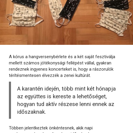
A kórus a hangversenybérlete és a két saját fesztiválja
mellett számos jótékonysági fellépést vállal, gyakran
rendeznek ingyenes koncerteket is, hogy a rászorulók
térítésmentesen élvezzék a zenei kultúrát.
A karantén idején, több mint két hónapja
az együttes is kereste a lehetőséget,
hogyan tud aktív részese lenni ennek az
időszaknak.
Többen jelentkeztek önkéntesnek, akik napi