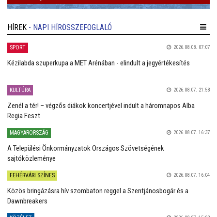
HÍREK
- NAPI HÍRÖSSZEFOGLALÓ
SPORT
2026.08.08. 07:07
Kézilabda szuperkupa a MET Arénában - elindult a jegyértékesítés
KULTÚRA
2026.08.07. 21:58
Zenél a tér! – végzős diákok koncertjével indult a háromnapos Alba
Regia Feszt
MAGYARORSZÁG
2026.08.07. 16:37
A Települési Önkormányzatok Országos Szövetségének
sajtóközleménye
FEHÉRVÁRI SZÍNES
2026.08.07. 16:04
Közös bringázásra hív szombaton reggel a Szentjánosbogár és a
Dawnbreakers