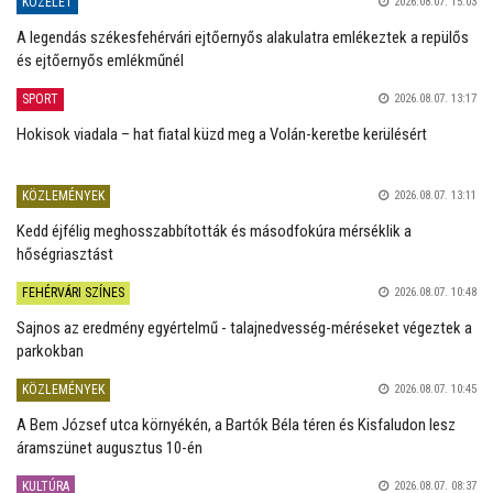
KÖZÉLET
2026.08.07. 15:03
A legendás székesfehérvári ejtőernyős alakulatra emlékeztek a repülős
és ejtőernyős emlékműnél
SPORT
2026.08.07. 13:17
Hokisok viadala – hat fiatal küzd meg a Volán-keretbe kerülésért
KÖZLEMÉNYEK
2026.08.07. 13:11
Kedd éjfélig meghosszabbították és másodfokúra mérséklik a
hőségriasztást
FEHÉRVÁRI SZÍNES
2026.08.07. 10:48
Sajnos az eredmény egyértelmű - talajnedvesség-méréseket végeztek a
parkokban
KÖZLEMÉNYEK
2026.08.07. 10:45
A Bem József utca környékén, a Bartók Béla téren és Kisfaludon lesz
áramszünet augusztus 10-én
KULTÚRA
2026.08.07. 08:37