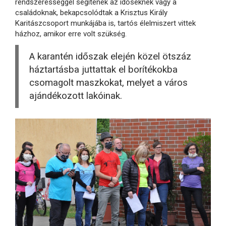
rendszerességgel segítenek az időseknek vagy a
családoknak, bekapcsolódtak a Krisztus Király
Karitászcsoport munkájába is, tartós élelmiszert vittek
házhoz, amikor erre volt szükség.
A karantén időszak elején közel ötszáz
háztartásba juttattak el borítékokba
csomagolt maszkokat, melyet a város
ajándékozott lakóinak.