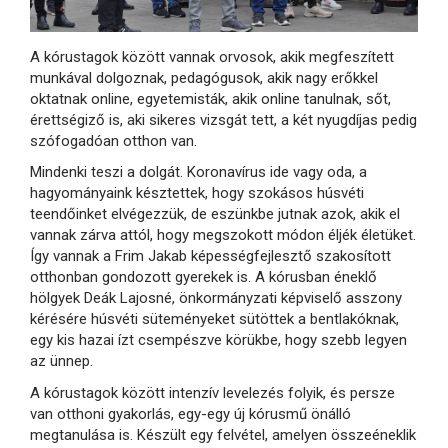
A kórustagok között vannak orvosok, akik megfeszített
munkával dolgoznak, pedagógusok, akik nagy erőkkel
oktatnak online, egyetemisták, akik online tanulnak, sőt,
érettségiző is, aki sikeres vizsgát tett, a két nyugdíjas pedig
szófogadóan otthon van.
Mindenki teszi a dolgát. Koronavírus ide vagy oda, a
hagyományaink késztettek, hogy szokásos húsvéti
teendőinket elvégezzük, de eszünkbe jutnak azok, akik el
vannak zárva attól, hogy megszokott módon éljék életüket.
Így vannak a Frim Jakab képességfejlesztő szakosított
otthonban gondozott gyerekek is. A kórusban éneklő
hölgyek Deák Lajosné, önkormányzati képviselő asszony
kérésére húsvéti süteményeket sütöttek a bentlakóknak,
egy kis hazai ízt csempészve körükbe, hogy szebb legyen
az ünnep.
A kórustagok között intenzív levelezés folyik, és persze
van otthoni gyakorlás, egy-egy új kórusmű önálló
megtanulása is. Készült egy felvétel, amelyen összeéneklik