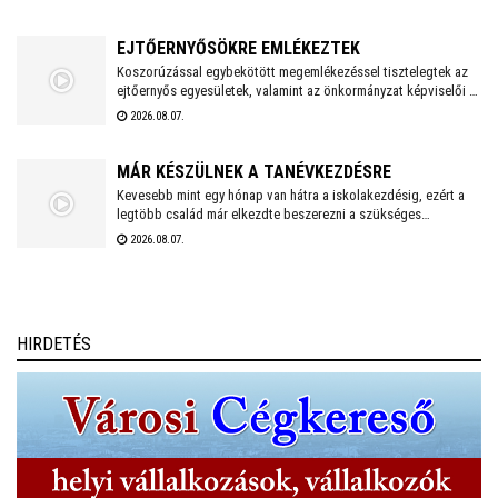
megszokott nyári nyitva tartással fogadják a piciket a
bölcsődék és az óvodák!
EJTŐERNYŐSÖKRE EMLÉKEZTEK
Koszorúzással egybekötött megemlékezéssel tisztelegtek az
ejtőernyős egyesületek, valamint az önkormányzat képviselői a
Repülős és Ejtőernyős Emlékműnél. A jelenlévők a 62. Önálló
2026.08.07.
Ejtőernyős Zászlóaljra emlékeztek.
MÁR KÉSZÜLNEK A TANÉVKEZDÉSRE
Kevesebb mint egy hónap van hátra a iskolakezdésig, ezért a
legtöbb család már elkezdte beszerezni a szükséges
tanszereket. A fehérvári papír-írószer üzletek már július eleje
2026.08.07.
óta készülnek a rohamra.
HIRDETÉS