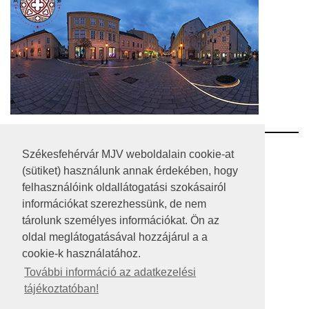
RSS
Székesfehérvár MJV weboldalain cookie-at
(sütiket) használunk annak érdekében, hogy
A HONLAP 2017.03.31-I ÁLLAPOTA
felhasználóink oldallátogatási szokásairól
információkat szerezhessünk, de nem
JOGI NYILATKOZAT
tárolunk személyes információkat. Ön az
IMPRESSZUM
oldal meglátogatásával hozzájárul a a
cookie-k használatához.
MÉDIAAJÁNLAT
További információ az adatkezelési
tájékoztatóban!
KÖZÉRDEKŰ ADATOK