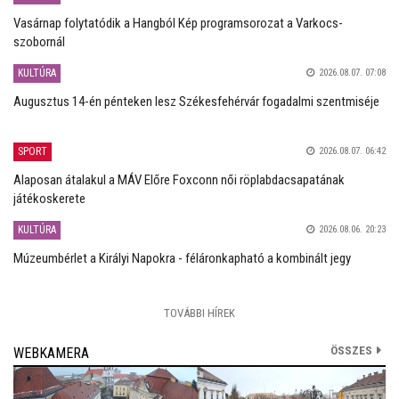
Vasárnap folytatódik a Hangból Kép programsorozat a Varkocs-
szobornál
KULTÚRA
2026.08.07. 07:08
Augusztus 14-én pénteken lesz Székesfehérvár fogadalmi szentmiséje
SPORT
2026.08.07. 06:42
Alaposan átalakul a MÁV Előre Foxconn női röplabdacsapatának
játékoskerete
KULTÚRA
2026.08.06. 20:23
Múzeumbérlet a Királyi Napokra - féláronkapható a kombinált jegy
TOVÁBBI HÍREK
ÖSSZES
WEBKAMERA