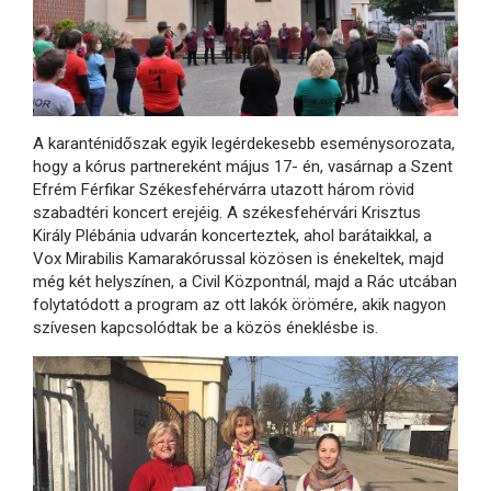
A karanténidőszak egyik legérdekesebb eseménysorozata,
hogy a kórus partnereként május 17- én, vasárnap a Szent
Efrém Férfikar Székesfehérvárra utazott három rövid
szabadtéri koncert erejéig. A székesfehérvári Krisztus
Király Plébánia udvarán koncerteztek, ahol barátaikkal, a
Vox Mirabilis Kamarakórussal közösen is énekeltek, majd
még két helyszínen, a Civil Központnál, majd a Rác utcában
folytatódott a program az ott lakók örömére, akik nagyon
szívesen kapcsolódtak be a közös éneklésbe is.