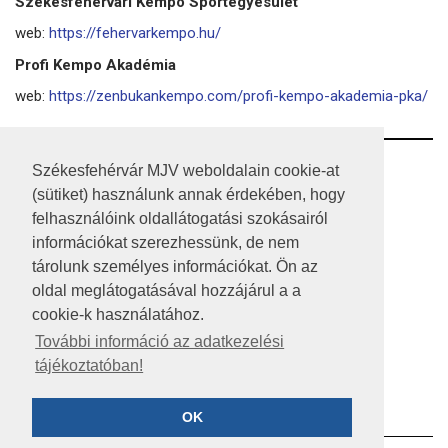
Székesfehérvári Kempo Sportegyesület
web:
https://fehervarkempo.hu/
Profi Kempo Akadémia
web:
https://zenbukankempo.com/profi-kempo-akademia-pka/
RSS
Székesfehérvár MJV weboldalain cookie-at
(sütiket) használunk annak érdekében, hogy
A HONLAP 2017.03.31-I ÁLLAPOTA
felhasználóink oldallátogatási szokásairól
információkat szerezhessünk, de nem
JOGI NYILATKOZAT
tárolunk személyes információkat. Ön az
IMPRESSZUM
oldal meglátogatásával hozzájárul a a
cookie-k használatához.
MÉDIAAJÁNLAT
További információ az adatkezelési
tájékoztatóban!
KÖZÉRDEKŰ ADATOK
ADATVÉDELEM
OK