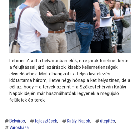
Lehrner Zsolt a belvárosban élők, erre járók türelmét kérte
a felújítással járó lezárások, kisebb kellemetlenségek
elviseléséhez. Mint elhangzott: a teljes kivitelezés
időtartama három, illetve négy hónap a két helyszínen, de a
cél az, hogy – a tervek szerint – a Székesfehérvári Királyi
Napok idején már használhatóak legyenek a megújuló
felületek és terek.
Belváros
fejlesztések
Királyi Napok
útépítés
Városháza