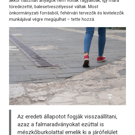
akkor használt anyagok nem voltak fagyállóak, így mára
töredezetté, balesetveszélyessé váltak. Most
önkormányzati forrásból, fehérvári tervezők és kivitelezők
munkájával végre megújulhat – tette hozzá.
Az eredeti állapotot fogják visszaállítani,
azaz a falmaradványokat ezúttal is
mészkőburkolattal emelik ki a járófelület