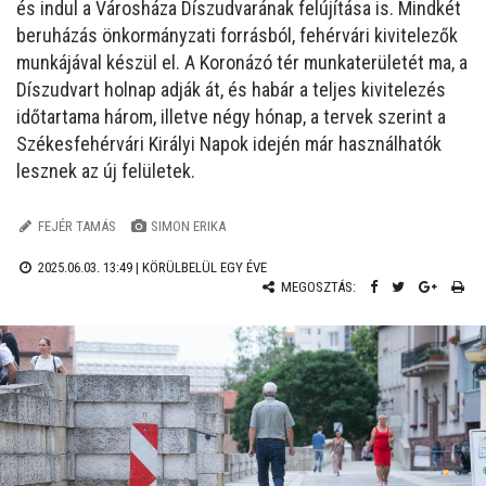
és indul a Városháza Díszudvarának felújítása is. Mindkét
beruházás önkormányzati forrásból, fehérvári kivitelezők
munkájával készül el. A Koronázó tér munkaterületét ma, a
Díszudvart holnap adják át, és habár a teljes kivitelezés
időtartama három, illetve négy hónap, a tervek szerint a
Székesfehérvári Királyi Napok idején már használhatók
lesznek az új felületek.
FEJÉR TAMÁS
SIMON ERIKA
2025.06.03. 13:49 |
KÖRÜLBELÜL EGY ÉVE
MEGOSZTÁS: