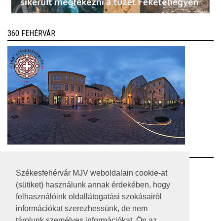
360 FEHÉRVÁR
RSS
Székesfehérvár MJV weboldalain cookie-at
(sütiket) használunk annak érdekében, hogy
A HONLAP 2017.03.31-I ÁLLAPOTA
felhasználóink oldallátogatási szokásairól
információkat szerezhessünk, de nem
JOGI NYILATKOZAT
tárolunk személyes információkat. Ön az