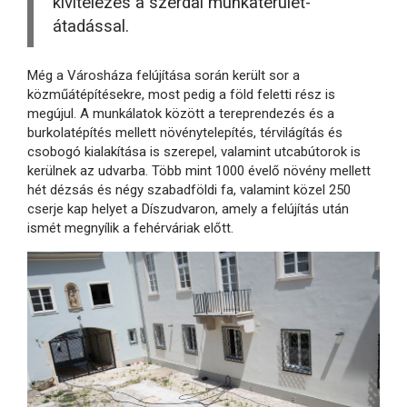
kivitelezés a szerdai munkaterület-
átadással.
Még a Városháza felújítása során került sor a
közműátépítésekre, most pedig a föld feletti rész is
megújul. A munkálatok között a tereprendezés és a
burkolatépítés mellett növénytelepítés, térvilágítás és
csobogó kialakítása is szerepel, valamint utcabútorok is
kerülnek az udvarba. Több mint 1000 évelő növény mellett
hét dézsás és négy szabadföldi fa, valamint közel 250
cserje kap helyet a Díszudvaron, amely a felújítás után
ismét megnyílik a fehérváriak előtt.