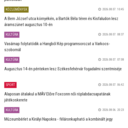
KÖZLEMÉNYEK
2026.08.07. 10:45
A Bem József utca környékén, a Bartók Béla téren és Kisfaludon lesz
áramszünet augusztus 10-én
KULTÚRA
2026.08.07. 08:37
Vasárnap folytatódik a Hangból Kép programsorozat a Varkocs-
szobornál
KULTÚRA
2026.08.07. 07:08
Augusztus 14-én pénteken lesz Székesfehérvár fogadalmi szentmiséje
SPORT
2026.08.07. 06:42
Alaposan átalakul a MÁV Előre Foxconn női röplabdacsapatának
játékoskerete
KULTÚRA
2026.08.06. 20:23
Múzeumbérlet a Királyi Napokra - féláronkapható a kombinált jegy