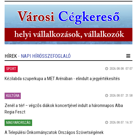
HÍREK
- NAPI HÍRÖSSZEFOGLALÓ
SPORT
2026.08.08. 07:07
Kézilabda szuperkupa a MET Arénában - elindult a jegyértékesítés
KULTÚRA
2026.08.07. 21:58
Zenél a tér! – végzős diákok koncertjével indult a háromnapos Alba
Regia Feszt
MAGYARORSZÁG
2026.08.07. 16:37
A Települési Önkormányzatok Országos Szövetségének