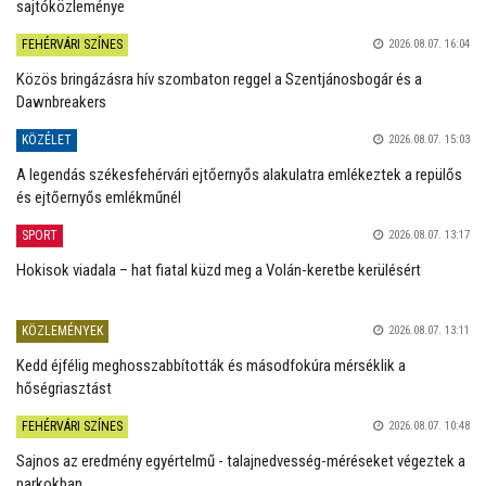
sajtóközleménye
FEHÉRVÁRI SZÍNES
2026.08.07. 16:04
Közös bringázásra hív szombaton reggel a Szentjánosbogár és a
Dawnbreakers
KÖZÉLET
2026.08.07. 15:03
A legendás székesfehérvári ejtőernyős alakulatra emlékeztek a repülős
és ejtőernyős emlékműnél
SPORT
2026.08.07. 13:17
Hokisok viadala – hat fiatal küzd meg a Volán-keretbe kerülésért
KÖZLEMÉNYEK
2026.08.07. 13:11
Kedd éjfélig meghosszabbították és másodfokúra mérséklik a
hőségriasztást
FEHÉRVÁRI SZÍNES
2026.08.07. 10:48
Sajnos az eredmény egyértelmű - talajnedvesség-méréseket végeztek a
parkokban