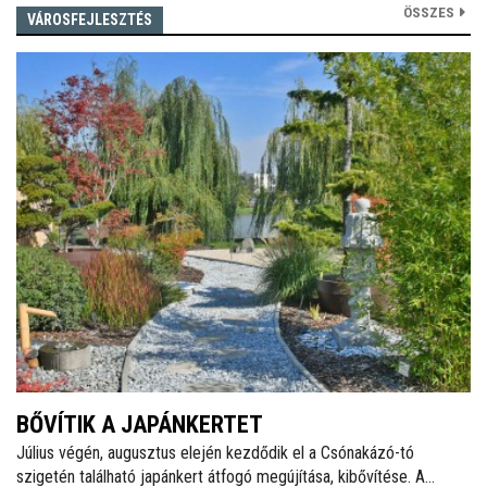
ÖSSZES
VÁROSFEJLESZTÉS
BŐVÍTIK A JAPÁNKERTET
Július végén, augusztus elején kezdődik el a Csónakázó-tó
szigetén található japánkert átfogó megújítása, kibővítése. A