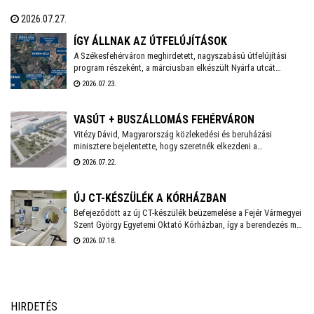
munkálatok várhatóan november végéig tartanak, a kivitelezés
2026.07.27.
ideje alatt a munkálatokkal érintett területet a látogatók elől
lezárják.
ÍGY ÁLLNAK AZ ÚTFELÚJÍTÁSOK
A Székesfehérváron meghirdetett, nagyszabású útfelújítási
program részeként, a márciusban elkészült Nyárfa utcát
követően a Közgyűlés szakbizottsága legutóbbi ülésén újabb
2026.07.23.
utcák – köztük a Palotai út egy szakasza, valamint a Hársfa, a
Fenyőfa és a Topolyai utca – esetében választotta ki a nyertes
kivitelezőket - adta hírül közösségi oldalán Székesfehérvár
VASÚT + BUSZÁLLOMÁS FEHÉRVÁRON
polgármestere.. Már zajlik a Nagyszombati út 800 méteres
Vitézy Dávid, Magyarország közlekedési és beruházási
szakaszának felújítása, és kezdődhet a Bébic utcai
minisztere bejelentette, hogy szeretnék elkezdeni a
szabadidőpark fejlesztése is.
székesfehérvári vasúti csomópont teljes körű átépítését,
2026.07.22.
amelynek tervei már régóta készen állnak. A beruházás IKOP
plusz forrásból, mintegy 20 milliárd forintból valósul meg, és
2030-ig befejeződhet.
ÚJ CT-KÉSZÜLÉK A KÓRHÁZBAN
Befejeződött az új CT-készülék beüzemelése a Fejér Vármegyei
Szent György Egyetemi Oktató Kórházban, így a berendezés már
a mindennapi betegellátást szolgálja - közölte a
2026.07.18.
székesfehérvári kórház a honlapján.
HIRDETÉS