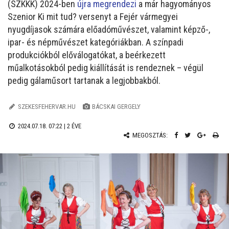
(SZKKK) 2024-ben
újra megrendezi
a már hagyományos
Szenior Ki mit tud? versenyt a Fejér vármegyei
nyugdíjasok számára előadóművészet, valamint képző-,
ipar- és népművészet kategóriákban. A színpadi
produkciókból előválogatókat, a beérkezett
műalkotásokból pedig kiállítását is rendeznek – végül
pedig gálaműsort tartanak a legjobbakból.
SZEKESFEHERVAR.HU
BÁCSKAI GERGELY
2024.07.18. 07:22 |
2 ÉVE
MEGOSZTÁS: