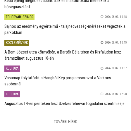
Kedd éjfélig meghosszabbították és másodfokúra mérséklik a
hőségriasztást
FEHÉRVÁRI SZÍNES
2026.08.07. 10:48
Sajnos az eredmény egyértelmű - talajnedvesség-méréseket végeztek a
parkokban
KÖZLEMÉNYEK
2026.08.07. 10:45
A Bem József utca környékén, a Bartók Béla téren és Kisfaludon lesz
áramszünet augusztus 10-én
KULTÚRA
2026.08.07. 08:37
Vasárnap folytatódik a Hangból Kép programsorozat a Varkocs-
szobornál
KULTÚRA
2026.08.07. 07:08
Augusztus 14-én pénteken lesz Székesfehérvár fogadalmi szentmiséje
TOVÁBBI HÍREK