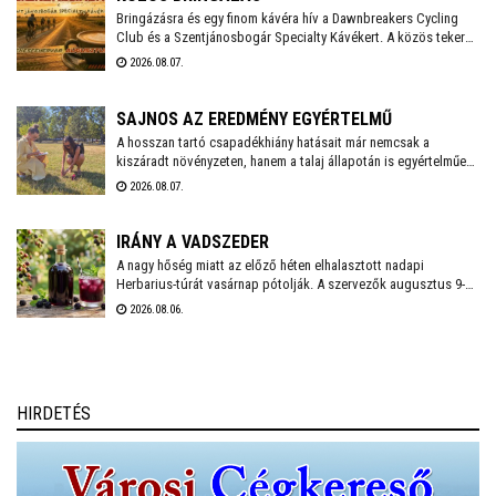
Bringázásra és egy finom kávéra hív a Dawnbreakers Cycling
Club és a Szentjánosbogár Specialty Kávékert. A közös tekerés
augusztus 8-án, szombaton reggel 8.00 órakor indul a Liszt
2026.08.07.
Ferenc utcai vendéglátóhelytől, az ingyenes programhoz
bármilyen kerékpárral lehet csatlakozni.
SAJNOS AZ EREDMÉNY EGYÉRTELMŰ
A hosszan tartó csapadékhiány hatásait már nemcsak a
kiszáradt növényzeten, hanem a talaj állapotán is egyértelműen
mérni lehet. A Városgondnokság szakemberei talajnedvesség-
2026.08.07.
mérő műszerrel vizsgálták meg Székesfehérvár több parkjának
és zöldterületének talaját, hogy pontos képet kapjanak a
jelenlegi helyzetről.
IRÁNY A VADSZEDER
A nagy hőség miatt az előző héten elhalasztott nadapi
Herbarius-túrát vasárnap pótolják. A szervezők augusztus 9-én
várnak mindenkit, aki szívesen csatlakozna a programhoz, hogy
2026.08.06.
a vitaminokban és ásványi anyagokban gazdag vadszederből
gyűjtsön Lencsés Rita gyógynövényszakértő vezetésével. A túra
Nadapról indul, a részvételhez ezúttal is előzetes
bejelentkezést kérnek a szokásos elérhetőségeken.
HIRDETÉS