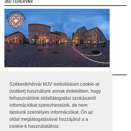
360 FEHÉRVÁR
RSS
Székesfehérvár MJV weboldalain cookie-at
(sütiket) használunk annak érdekében, hogy
A HONLAP 2017.03.31-I ÁLLAPOTA
felhasználóink oldallátogatási szokásairól
információkat szerezhessünk, de nem
JOGI NYILATKOZAT
tárolunk személyes információkat. Ön az
IMPRESSZUM
oldal meglátogatásával hozzájárul a a
cookie-k használatához.
MÉDIAAJÁNLAT