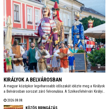
KIRÁLYOK A BELVÁROSBAN
A magyar középkor legviharosabb időszakát idézte meg a Királyok
a Belvárosban sorozat záró felvonulása. A Székesfehérvári Királyi
Napokat felvezető programsorozat utolsó eseményén Álmos
2026.08.08.
herceg, II. (Vak) Béla, Salamon király és III. András óriásbábjai
vonultak végig a Fő utcán.
KÖZÖS BRINGÁZÁS