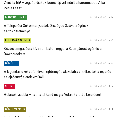
Zenél a tér! – végzős diákok koncertjével indult a háromnapos Alba
Regia Feszt
MAGYARORSZÁG
2026.08.07. 16:37
A Települési Önkormányzatok Országos Szövetségének
sajtóközleménye
FEHÉRVÁRI SZÍNES
2026.08.07. 16:04
Közös bringázásra hív szombaton reggel a Szentjánosbogár és a
Dawnbreakers
KÖZÉLET
2026.08.07. 15:03
A legendás székesfehérvári ejtőernyős alakulatra emlékeztek a repülős
és ejtőernyős emlékműnél
SPORT
2026.08.07. 13:17
Hokisok viadala – hat fiatal küzd meg a Volán-keretbe kerülésért
KÖZLEMÉNYEK
2026.08.07. 13:11