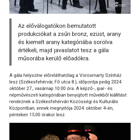
Az előválogatókon bemutatott
produkciókat a zsűri bronz, ezüst, arany
és kiemelt arany kategóriába sorolva
értékeli, majd javaslatot tesz a gála
műsorába kerülő előadókra.
A gála helyszíne előreláthatólag a Vörösmarty Színház
lesz (Székesfehérvár, Fő utca 8.), időpontja pedig 2024.
október 27., vasárnap 10.00 óra. A képző-, ipar- és
népművészeti kategóriában benyújtott művekből kiállítást
rendeznek a Székesfehérvári Közösségi és Kulturális
Központban, ennek megnyitója 2024. október 4-én,
pénteken 15.00 órakor lesz.