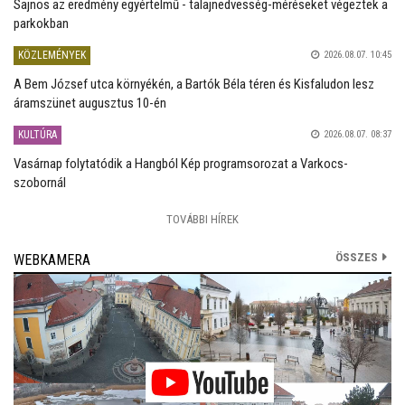
Sajnos az eredmény egyértelmű - talajnedvesség-méréseket végeztek a
parkokban
KÖZLEMÉNYEK
2026.08.07. 10:45
A Bem József utca környékén, a Bartók Béla téren és Kisfaludon lesz
áramszünet augusztus 10-én
KULTÚRA
2026.08.07. 08:37
Vasárnap folytatódik a Hangból Kép programsorozat a Varkocs-
szobornál
TOVÁBBI HÍREK
ÖSSZES
WEBKAMERA