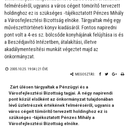
felméréséről, ugyanis a város cégeit tömörítő tervezett
holdinghoz ez is szükséges -tájékoztatott Pénzes Mihály
a Városfejlesztési Bizottság elnöke. Tárgyaltak még egy
művészettörténeti könyv kiadásáról. Fontos napiredni
pont volt a 4-es sz. bölcsőde konyhájának felújítása is és
a Beszédjavító Intézetben, átalakítási, illetve
akadálymentesítési munkát végeztet majd az
önkormányzat.
2005.10.25. 19:04 |
21 ÉVE
MEGOSZTÁS:
Zárt ülésen tárgyaltak a Pénzügyi és a
Városfejlesztési Bizottság tagjai. A négy napirendi
pont közül elsőként az önkormányzat tulajdonában
lévő üzletrészek értékének felméréséről, ugyanis a
város cégeit tömörítő tervezett holdinghoz ez is
szükséges -tájékoztatott Pénzes Mihály a
Városfejlesztési Bizottság elnöke.