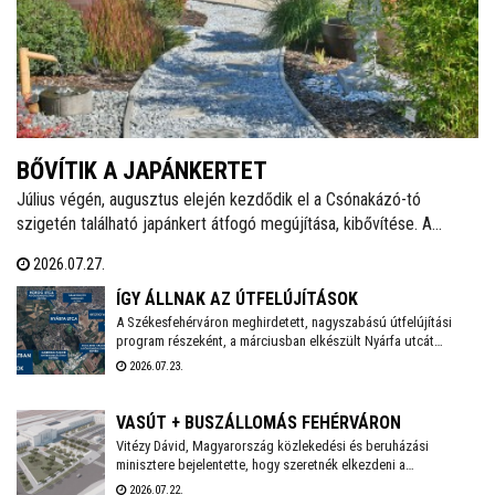
BŐVÍTIK A JAPÁNKERTET
Július végén, augusztus elején kezdődik el a Csónakázó-tó
szigetén található japánkert átfogó megújítása, kibővítése. A
munkálatok várhatóan november végéig tartanak, a kivitelezés
2026.07.27.
ideje alatt a munkálatokkal érintett területet a látogatók elől
lezárják.
ÍGY ÁLLNAK AZ ÚTFELÚJÍTÁSOK
A Székesfehérváron meghirdetett, nagyszabású útfelújítási
program részeként, a márciusban elkészült Nyárfa utcát
követően a Közgyűlés szakbizottsága legutóbbi ülésén újabb
2026.07.23.
utcák – köztük a Palotai út egy szakasza, valamint a Hársfa, a
Fenyőfa és a Topolyai utca – esetében választotta ki a nyertes
kivitelezőket - adta hírül közösségi oldalán Székesfehérvár
VASÚT + BUSZÁLLOMÁS FEHÉRVÁRON
polgármestere.. Már zajlik a Nagyszombati út 800 méteres
Vitézy Dávid, Magyarország közlekedési és beruházási
szakaszának felújítása, és kezdődhet a Bébic utcai
minisztere bejelentette, hogy szeretnék elkezdeni a
szabadidőpark fejlesztése is.
székesfehérvári vasúti csomópont teljes körű átépítését,
2026.07.22.