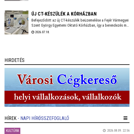
amelynek tervei már régóta készen állnak. A beruházás IKOP
plusz forrásból, mintegy 20 milliárd forintból valósul meg, és
2030-ig befejeződhet.
ÚJ CT-KÉSZÜLÉK A KÓRHÁZBAN
Befejeződött az új CT-készülék beüzemelése a Fejér Vármegyei
Szent György Egyetemi Oktató Kórházban, így a berendezés már
a mindennapi betegellátást szolgálja - közölte a
2026.07.18.
székesfehérvári kórház a honlapján.
HIRDETÉS
HÍREK
- NAPI HÍRÖSSZEFOGLALÓ
KULTÚRA
2026.08.09. 22:56