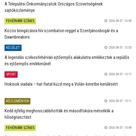
A Települési Önkormányzatok Országos Szövetségének
sajtóközleménye
FEHÉRVÁRI SZÍNES
2026.08.07. 16:04
Közös bringázásra hív szombaton reggel a Szentjánosbogár és a
Dawnbreakers
KÖZÉLET
2026.08.07. 15:03
A legendás székesfehérvári ejtőernyős alakulatra emlékeztek a repülős
és ejtőernyős emlékműnél
SPORT
2026.08.07. 13:17
Hokisok viadala – hat fiatal küzd meg a Volán-keretbe kerülésért
KÖZLEMÉNYEK
2026.08.07. 13:11
Kedd éjfélig meghosszabbították és másodfokúra mérséklik a
hőségriasztást
FEHÉRVÁRI SZÍNES
2026.08.07. 10:48