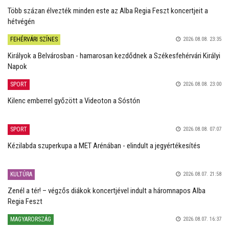
Több százan élvezték minden este az Alba Regia Feszt koncertjeit a
hétvégén
FEHÉRVÁRI SZÍNES
2026.08.08. 23:35
Királyok a Belvárosban - hamarosan kezdődnek a Székesfehérvári Királyi
Napok
SPORT
2026.08.08. 23:00
Kilenc emberrel győzött a Videoton a Sóstón
SPORT
2026.08.08. 07:07
Kézilabda szuperkupa a MET Arénában - elindult a jegyértékesítés
KULTÚRA
2026.08.07. 21:58
Zenél a tér! – végzős diákok koncertjével indult a háromnapos Alba
Regia Feszt
MAGYARORSZÁG
2026.08.07. 16:37