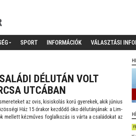
SÉG
SPORT
INFORMÁCIÓK
VÁLASZTÁSI INF
H
SALÁDI DÉLUTÁN VOLT
RCSA UTCÁBAN
ereteket az ovis, kisiskolás korú gyerekek, akik június
özösségi Ház 15 órakor kezdődő öko délutánjának: a Lim-
H
k mellett kézműves foglalkozás is várta a családokat az
F