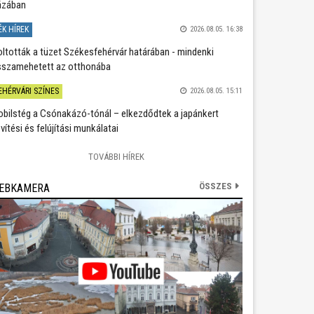
ázában
ÉK HÍREK
2026.08.05. 16:38
oltották a tüzet Székesfehérvár határában - mindenki
sszamehetett az otthonába
EHÉRVÁRI SZÍNES
2026.08.05. 15:11
bilstég a Csónakázó-tónál – elkezdődtek a japánkert
vítési és felújítási munkálatai
TOVÁBBI HÍREK
ÖSSZES
EBKAMERA