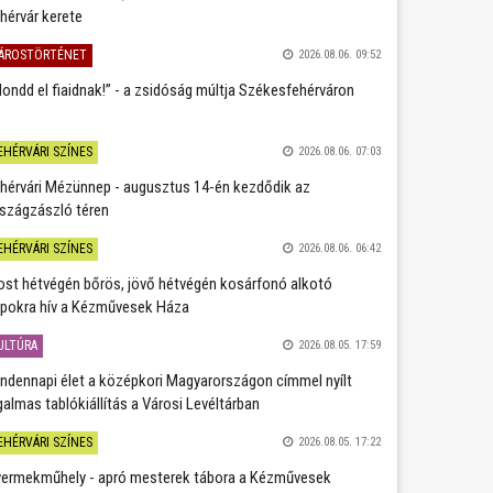
hérvár kerete
ÁROSTÖRTÉNET
2026.08.06. 09:52
ondd el fiaidnak!” - a zsidóság múltja Székesfehérváron
EHÉRVÁRI SZÍNES
2026.08.06. 07:03
hérvári Mézünnep - augusztus 14-én kezdődik az
szágzászló téren
EHÉRVÁRI SZÍNES
2026.08.06. 06:42
st hétvégén bőrös, jövő hétvégén kosárfonó alkotó
pokra hív a Kézművesek Háza
ULTÚRA
2026.08.05. 17:59
ndennapi élet a középkori Magyarországon címmel nyílt
galmas tablókiállítás a Városi Levéltárban
EHÉRVÁRI SZÍNES
2026.08.05. 17:22
ermekműhely - apró mesterek tábora a Kézművesek