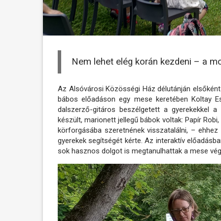
Nem lehet elég korán kezdeni – a mon
Az Alsóvárosi Közösségi Ház délutánján elsőként
bábos előadáson egy mese keretében Koltay Esz
dalszerző-gitáros beszélgetett a gyerekekkel a 
készült, marionett jellegű bábok voltak: Papír Robi
körforgásába szeretnének visszatalálni, – ehhez
gyerekek segítségét kérte. Az interaktív előadásba
sok hasznos dolgot is megtanulhattak a mese vég