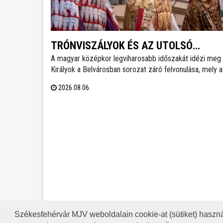
TRÓNVISZÁLYOK ÉS AZ UTOLSÓ
A magyar középkor legviharosabb időszakát idézi meg
ARANYÁG
Királyok a Belvárosban sorozat záró felvonulása, mely a
nagy hőség miatt a szokásosnál egy órával később, 18
2026.08.06.
órakor indul a Vörösmarty Színháztól. A menetet
gólyalábasok és régizenészek kísérik.
Székesfehérvár MJV weboldalain cookie-at (sütiket) haszná
A HONLAP 2017.03.31-I ÁLLAP
RSS