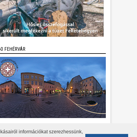
60 FEHÉRVÁR
kásairól információkat szerezhessünk,
KÖZÉRDEKŰ ADATOK
ADATVÉDELEM