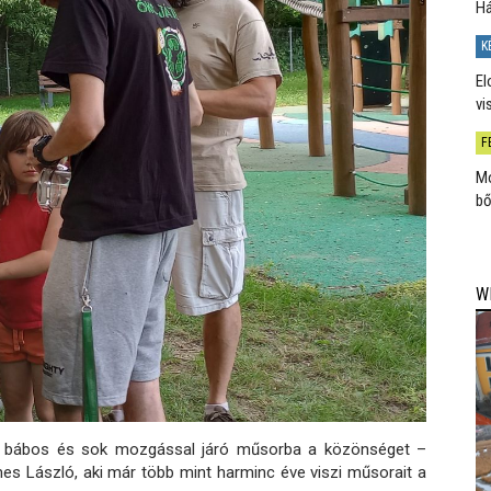
H
K
El
vi
F
Mo
bő
W
nés, bábos és sok mozgással járó műsorba a közönséget –
mes László, aki már több mint harminc éve viszi műsorait a