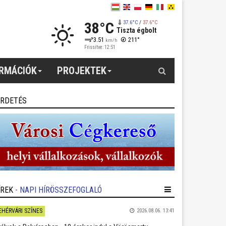
38°C
37.6°C
/
37.6°C
Tiszta égbolt
3.51
211°
km/h
Frissítve: 12:51
Keresés
ORMÁCIÓK
PROJEKTEK
IRDETÉS
ÍREK
- NAPI HÍRÖSSZEFOGLALÓ
EHÉRVÁRI SZÍNES
2026.08.06. 13:41