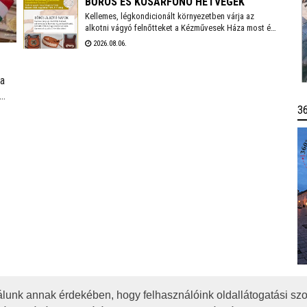
BŐRÖS ÉS KOSÁRFONÓ HÉTVÉGÉK
lesz mézvásár, mézkóstolás is különlegességekkel.
Kellemes, légkondicionált környezetben várja az
alkotni vágyó felnőtteket a Kézművesek Háza most és
a következő hétvégén. Augusztus 7-9-e között bőrös
2026.08.06.
napokat, majd augusztus 15-17-e között kosárfonó
napokat szerveznek a Rác utca 27-ben – mindkettőre
lehet még jelentkezni.
 a
3
lunk annak érdekében, hogy felhasználóink oldallátogatási szo
OTA
JOGI NYILATKOZAT
IMPRESSZUM
MÉDIAAJÁNLAT