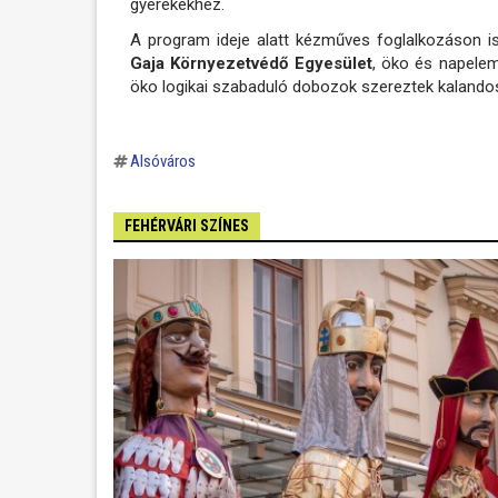
gyerekekhez.
A program ideje alatt kézműves foglalkozáson is
Gaja Környezetvédő Egyesület
, öko és napelem
öko logikai szabaduló dobozok szereztek kalando
Alsóváros
FEHÉRVÁRI SZÍNES