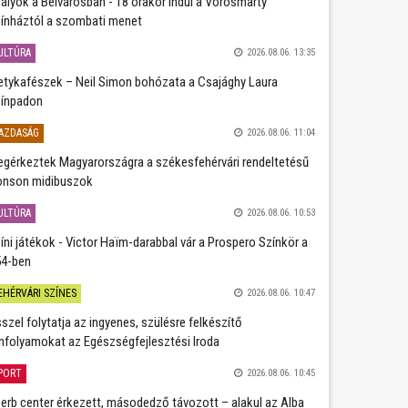
rályok a Belvárosban - 18 órakor indul a Vörösmarty
ínháztól a szombati menet
ULTÚRA
2026.08.06. 13:35
etykafészek – Neil Simon bohózata a Csajághy Laura
ínpadon
AZDASÁG
2026.08.06. 11:04
gérkeztek Magyarországra a székesfehérvári rendeltetésű
nson midibuszok
ULTÚRA
2026.08.06. 10:53
íni játékok - Victor Haïm-darabbal vár a Prospero Színkör a
4-ben
EHÉRVÁRI SZÍNES
2026.08.06. 10:47
szel folytatja az ingyenes, szülésre felkészítő
nfolyamokat az Egészségfejlesztési Iroda
PORT
2026.08.06. 10:45
erb center érkezett, másodedző távozott – alakul az Alba