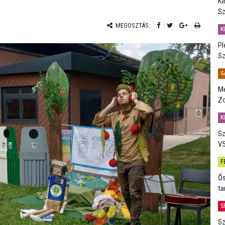
Ki
Sz
MEGOSZTÁS:
K
Pl
Sz
G
Me
Zo
K
Sz
V5
F
Ős
ta
S
Sz