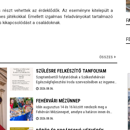
 részt vehettek az érdeklődők. Az eseményre kitelepült a
es játékokkal. Emellett izgalmas feladványokat tartalmazó
F
s kikapcsolódást a családoknak.
F
ÖSSZES
SZÜLÉSRE FELKÉSZÍTŐ TANFOLYAM
Szeptembertől folytatódnak a Székesfehérvári
Egészségfejlesztési Iroda szervezésében az ingyenes,
szülésre felkészítő tanfolyamok. Az idei évben még
2026.08.06.
két turnusra lehet jelentkezni és várják a 20.
várandósági hetet betöltött leendő anyukák
FEHÉRVÁRI MÉZÜNNEP
jelentkezését.
Idén augusztus 14 és 16 között rendezik meg a
Fehérvári Mézünnepet, amelyre a határon innen és
túlról is érkeznek mézlovagrendek: a látványos
2026.08.06.
felvonulás mellett a gyerekeket "Zümmögő" játszóház
is várja majd az Országzászló téren, de természetesen