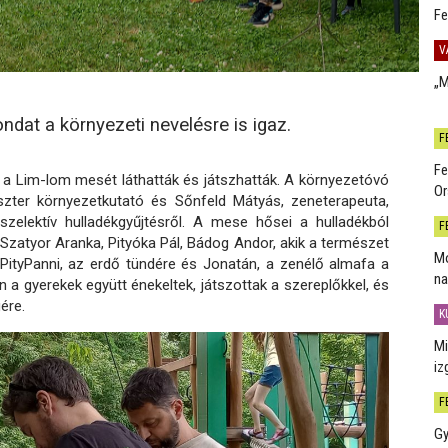
Fe
V
„M
dat a környezeti nevelésre is igaz.
F
Fe
 a Lim-lom mesét láthatták és játszhatták. A környezetóvó
Or
ter környezetkutató és Sőnfeld Mátyás, zeneterapeuta,
szelektív hulladékgyűjtésről. A mese hősei a hulladékból
F
, Szatyor Aranka, Pityóka Pál, Bádog Andor, akik a természet
Mo
 PityPanni, az erdő tündére és Jonatán, a zenélő almafa a
na
n a gyerekek együtt énekeltek, játszottak a szereplőkkel, és
ére.
K
Mi
iz
F
Gy