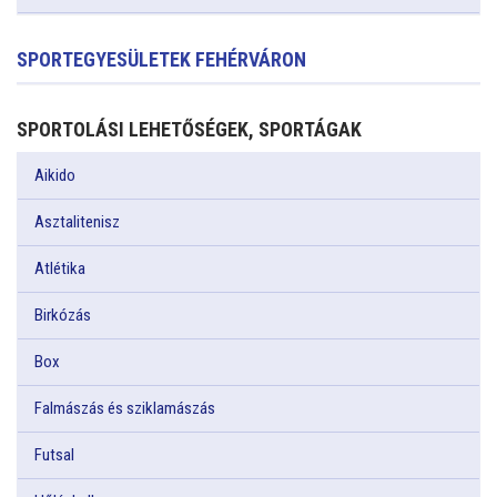
SPORTEGYESÜLETEK FEHÉRVÁRON
SPORTOLÁSI LEHETŐSÉGEK, SPORTÁGAK
Aikido
Asztalitenisz
Atlétika
Birkózás
Box
Falmászás és sziklamászás
Futsal