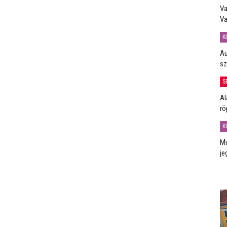
Va
Va
K
Au
sz
S
Al
rö
K
Mú
je