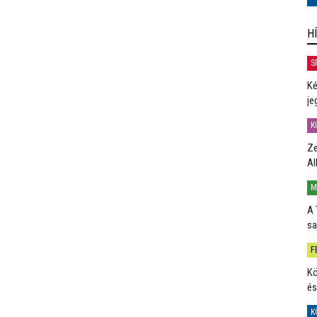
H
S
Ké
je
K
Ze
Al
M
A 
sa
F
Kö
és
K