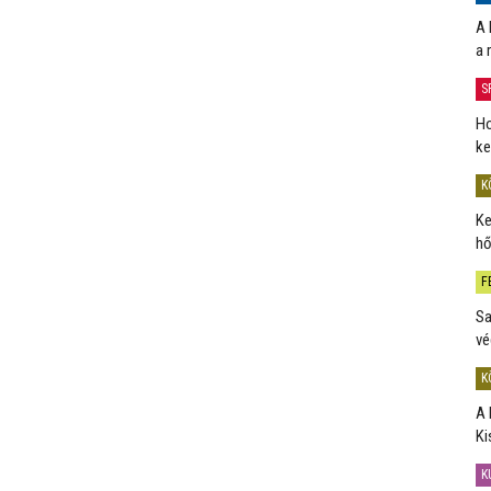
A 
a 
S
Ho
ke
K
Ke
hő
F
Sa
vé
K
A 
Ki
K