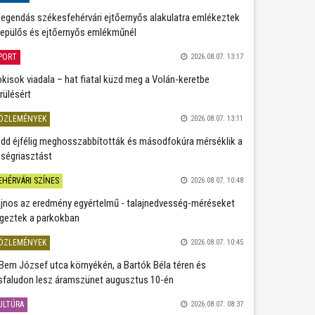
legendás székesfehérvári ejtőernyős alakulatra emlékeztek
repülős és ejtőernyős emlékműnél
PORT
2026.08.07. 13:17
kisok viadala – hat fiatal küzd meg a Volán-keretbe
rülésért
ÖZLEMÉNYEK
2026.08.07. 13:11
dd éjfélig meghosszabbították és másodfokúra mérséklik a
ségriasztást
EHÉRVÁRI SZÍNES
2026.08.07. 10:48
jnos az eredmény egyértelmű - talajnedvesség-méréseket
geztek a parkokban
ÖZLEMÉNYEK
2026.08.07. 10:45
Bem József utca környékén, a Bartók Béla téren és
sfaludon lesz áramszünet augusztus 10-én
ULTÚRA
2026.08.07. 08:37