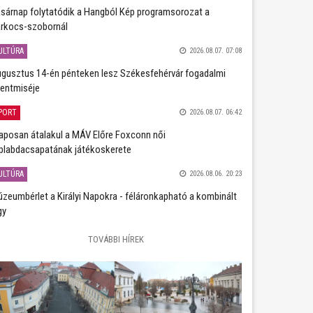
sárnap folytatódik a Hangból Kép programsorozat a
rkocs-szobornál
ULTÚRA
2026.08.07. 07:08
gusztus 14-én pénteken lesz Székesfehérvár fogadalmi
entmiséje
PORT
2026.08.07. 06:42
aposan átalakul a MÁV Előre Foxconn női
plabdacsapatának játékoskerete
ULTÚRA
2026.08.06. 20:23
zeumbérlet a Királyi Napokra - féláronkapható a kombinált
gy
TOVÁBBI HÍREK