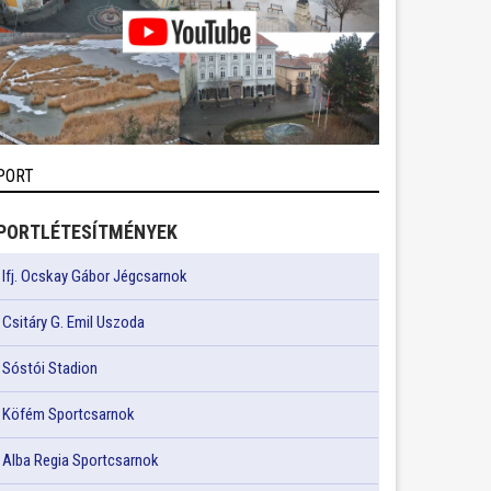
PORT
PORTLÉTESÍTMÉNYEK
Ifj. Ocskay Gábor Jégcsarnok
Csitáry G. Emil Uszoda
Sóstói Stadion
Köfém Sportcsarnok
Alba Regia Sportcsarnok