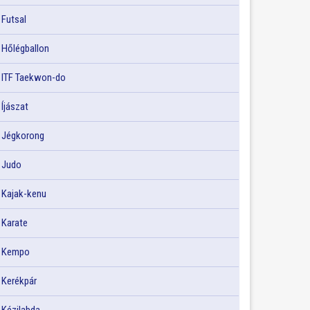
Futsal
Hőlégballon
ITF Taekwon-do
Íjászat
Jégkorong
Judo
Kajak-kenu
Karate
Kempo
Kerékpár