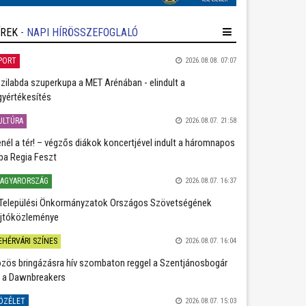
ÍREK
- NAPI HÍRÖSSZEFOGLALÓ
PORT
2026.08.08. 07:07
zilabda szuperkupa a MET Arénában - elindult a
gyértékesítés
ULTÚRA
2026.08.07. 21:58
nél a tér! – végzős diákok koncertjével indult a háromnapos
ba Regia Feszt
AGYARORSZÁG
2026.08.07. 16:37
Települési Önkormányzatok Országos Szövetségének
jtóközleménye
EHÉRVÁRI SZÍNES
2026.08.07. 16:04
zös bringázásra hív szombaton reggel a Szentjánosbogár
 a Dawnbreakers
ÖZÉLET
2026.08.07. 15:03