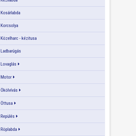
Kézilabda
Kosárlabda
Korcsolya
Közelharc - kézitusa
Ladbarúgás
Lovaglás
Motor
Ökölvívás
Öttusa
Repülés
Röplabda