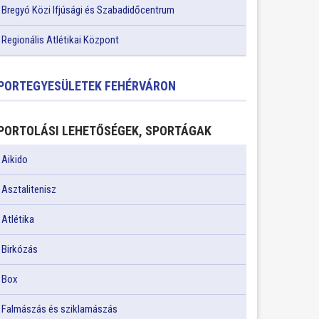
Bregyó Közi Ifjúsági és Szabadidőcentrum
Regionális Atlétikai Központ
PORTEGYESÜLETEK FEHÉRVÁRON
PORTOLÁSI LEHETŐSÉGEK, SPORTÁGAK
Aikido
Asztalitenisz
Atlétika
Birkózás
Box
Falmászás és sziklamászás