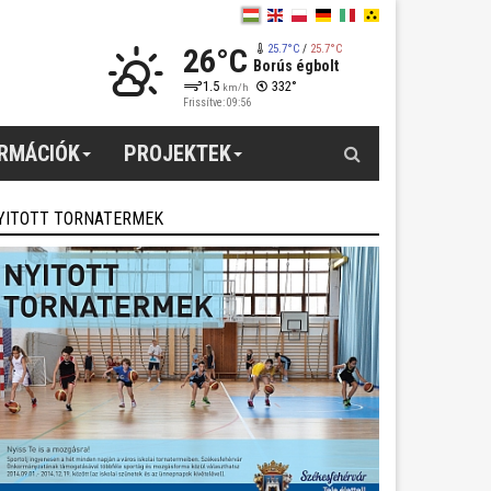
26°C
25.7°C
/
25.7°C
Borús égbolt
1.5
332°
km/h
Frissítve: 09:56
Keresés
ORMÁCIÓK
PROJEKTEK
YITOTT TORNATERMEK