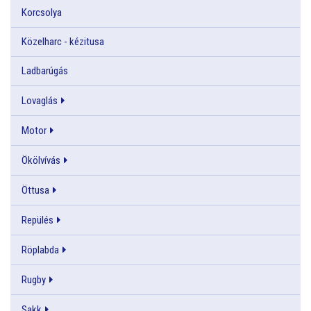
Korcsolya
Közelharc - kézitusa
Ladbarúgás
Lovaglás
Motor
Ökölvívás
Öttusa
Repülés
Röplabda
Rugby
Sakk