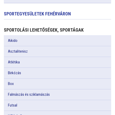
SPORTEGYESÜLETEK FEHÉRVÁRON
SPORTOLÁSI LEHETŐSÉGEK, SPORTÁGAK
Aikido
Asztalitenisz
Atlétika
Birkózás
Box
Falmászás és sziklamászás
Futsal