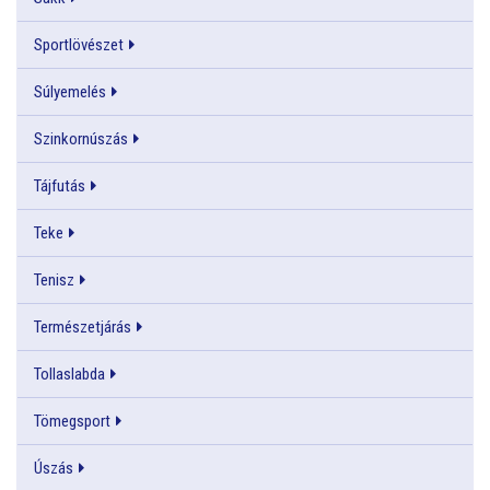
Sportlövészet
Súlyemelés
Szinkornúszás
Tájfutás
Teke
Tenisz
Természetjárás
Tollaslabda
Tömegsport
Úszás