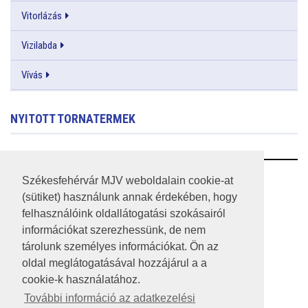
Vitorlázás
Vizilabda
Vívás
NYITOTT TORNATERMEK
RSS
Székesfehérvár MJV weboldalain cookie-at
(sütiket) használunk annak érdekében, hogy
A HONLAP 2017.03.31-I ÁLLAPOTA
felhasználóink oldallátogatási szokásairól
információkat szerezhessünk, de nem
JOGI NYILATKOZAT
tárolunk személyes információkat. Ön az
IMPRESSZUM
oldal meglátogatásával hozzájárul a a
cookie-k használatához.
MÉDIAAJÁNLAT
További információ az adatkezelési