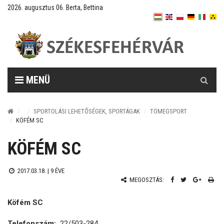
2026. augusztus 06. Berta, Bettina
Keresés
MENÜ
SPORTOLÁSI LEHETŐSÉGEK, SPORTÁGAK
TÖMEGSPORT
KÖFÉM SC
KÖFÉM SC
2017.03.18. |
9 ÉVE
MEGOSZTÁS:
Köfém SC
Telefonszám:
22/503-284