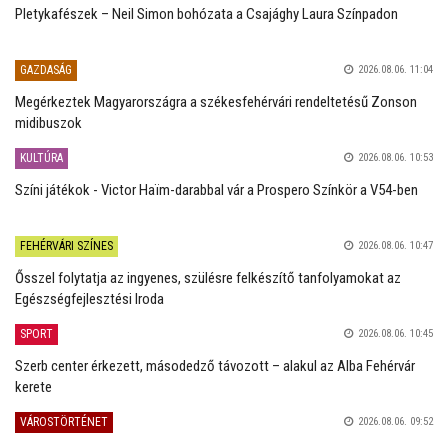
Pletykafészek – Neil Simon bohózata a Csajághy Laura Színpadon
GAZDASÁG
2026.08.06. 11:04
Megérkeztek Magyarországra a székesfehérvári rendeltetésű Zonson
midibuszok
KULTÚRA
2026.08.06. 10:53
Színi játékok - Victor Haïm-darabbal vár a Prospero Színkör a V54-ben
FEHÉRVÁRI SZÍNES
2026.08.06. 10:47
Ősszel folytatja az ingyenes, szülésre felkészítő tanfolyamokat az
Egészségfejlesztési Iroda
SPORT
2026.08.06. 10:45
Szerb center érkezett, másodedző távozott – alakul az Alba Fehérvár
kerete
VÁROSTÖRTÉNET
2026.08.06. 09:52