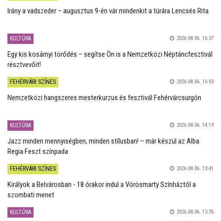
Irány a vadszeder – augusztus 9-én vár mindenkit a túrára Lencsés Rita
KULTÚRA
2026.08.06. 16:37
Egy kis kosárnyi törődés – segítse Ön is a Nemzetközi Néptáncfesztivál
résztvevőit!
FEHÉRVÁRI SZÍNES
2026.08.06. 16:03
Nemzetközi hangszeres mesterkurzus és fesztivál Fehérvárcsurgón
KULTÚRA
2026.08.06. 14:19
Jazz minden mennyiségben, minden stílusban! – már készül az Alba
Regia Feszt színpada
FEHÉRVÁRI SZÍNES
2026.08.06. 13:41
Királyok a Belvárosban - 18 órakor indul a Vörösmarty Színháztól a
szombati menet
KULTÚRA
2026.08.06. 13:35