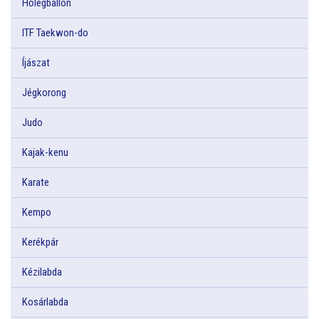
Hőlégballon
ITF Taekwon-do
Íjászat
Jégkorong
Judo
Kajak-kenu
Karate
Kempo
Kerékpár
Kézilabda
Kosárlabda