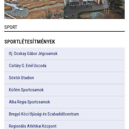
SPORT
SPORTLÉTESÍTMÉNYEK
Ifj. Ocskay Gábor Jégcsarnok
Csitáry G. Emil Uszoda
Sóstói Stadion
Köfém Sportcsarnok
Alba Regia Sportcsarnok
Bregyó Közi Ifjúsági és Szabadidőcentrum
Regionális Atlétikai Központ