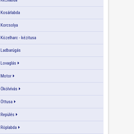
Kézilabda
Kosárlabda
Korcsolya
Közelharc - kézitusa
Ladbarúgás
Lovaglás
Motor
Ökölvívás
Öttusa
Repülés
Röplabda