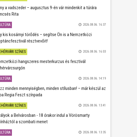
ány a vadszeder – augusztus 9-én vár mindenkit a túrára
ncsés Rita
ULTÚRA
2026.08.06. 16:37
y kis kosárnyi törődés – segítse Ön is a Nemzetközi
ptáncfesztivál résztvevőit!
EHÉRVÁRI SZÍNES
2026.08.06. 16:03
mzetközi hangszeres mesterkurzus és fesztivál
hérvárcsurgón
ULTÚRA
2026.08.06. 14:19
zz minden mennyiségben, minden stílusban! – már készül az
ba Regia Feszt színpada
EHÉRVÁRI SZÍNES
2026.08.06. 13:41
rályok a Belvárosban - 18 órakor indul a Vörösmarty
ínháztól a szombati menet
ULTÚRA
2026.08.06. 13:35