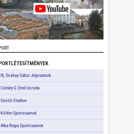
PORT
PORTLÉTESÍTMÉNYEK
Ifj. Ocskay Gábor Jégcsarnok
Csitáry G. Emil Uszoda
Sóstói Stadion
Köfém Sportcsarnok
Alba Regia Sportcsarnok