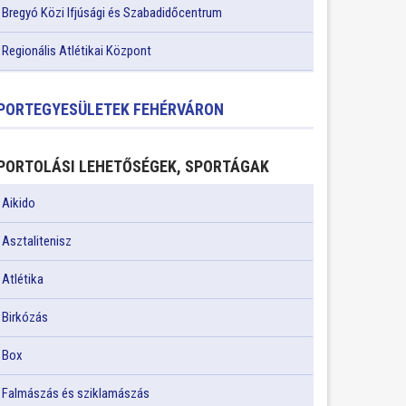
Bregyó Közi Ifjúsági és Szabadidőcentrum
Regionális Atlétikai Központ
PORTEGYESÜLETEK FEHÉRVÁRON
PORTOLÁSI LEHETŐSÉGEK, SPORTÁGAK
Aikido
Asztalitenisz
Atlétika
Birkózás
Box
Falmászás és sziklamászás