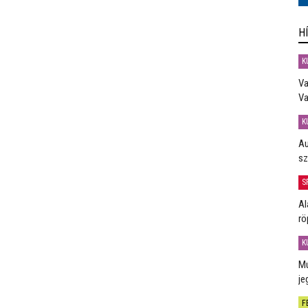
H
K
Va
Va
K
Au
sz
S
Al
rö
K
Mú
je
F