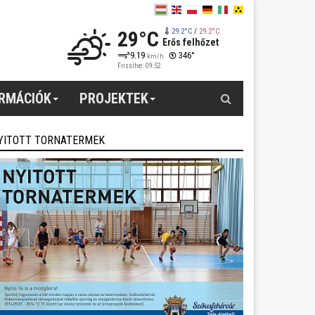
29°C
29.2°C
/
29.2°C
Erős felhőzet
9.19
346°
km/h
Frissítve: 09:52
Keresés
ORMÁCIÓK
PROJEKTEK
YITOTT TORNATERMEK