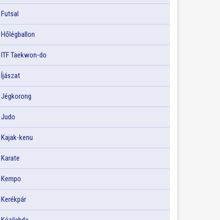
Futsal
Hőlégballon
ITF Taekwon-do
Íjászat
Jégkorong
Judo
Kajak-kenu
Karate
Kempo
Kerékpár