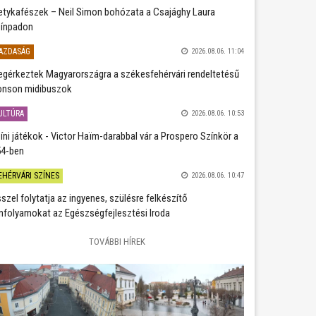
etykafészek – Neil Simon bohózata a Csajághy Laura
ínpadon
AZDASÁG
2026.08.06. 11:04
gérkeztek Magyarországra a székesfehérvári rendeltetésű
nson midibuszok
ULTÚRA
2026.08.06. 10:53
íni játékok - Victor Haïm-darabbal vár a Prospero Színkör a
4-ben
EHÉRVÁRI SZÍNES
2026.08.06. 10:47
szel folytatja az ingyenes, szülésre felkészítő
nfolyamokat az Egészségfejlesztési Iroda
TOVÁBBI HÍREK