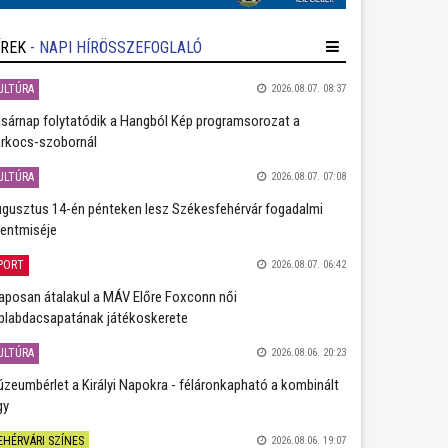
ÍREK
- NAPI HÍRÖSSZEFOGLALÓ
ULTÚRA
2026.08.07. 08:37
sárnap folytatódik a Hangból Kép programsorozat a
rkocs-szobornál
ULTÚRA
2026.08.07. 07:08
gusztus 14-én pénteken lesz Székesfehérvár fogadalmi
entmiséje
PORT
2026.08.07. 06:42
aposan átalakul a MÁV Előre Foxconn női
plabdacsapatának játékoskerete
ULTÚRA
2026.08.06. 20:23
zeumbérlet a Királyi Napokra - féláronkapható a kombinált
gy
EHÉRVÁRI SZÍNES
2026.08.06. 19:07