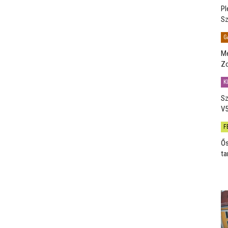
Pl
Sz
G
Me
Zo
K
Sz
V5
F
Ős
ta