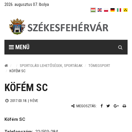
2026. augusztus 07. Ibolya
Keresés
MENÜ
SPORTOLÁSI LEHETŐSÉGEK, SPORTÁGAK
TÖMEGSPORT
KÖFÉM SC
KÖFÉM SC
2017.03.18. |
9 ÉVE
MEGOSZTÁS:
Köfém SC
Telefonszám:
22/503-284