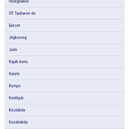
Hőlégballon
ITF Taekwon-do
Íjászat
Jégkorong
Judo
Kajak-kenu
Karate
Kempo
Kerékpár
Kézilabda
Kosárlabda