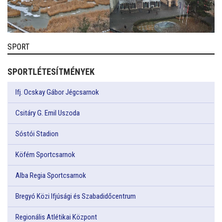
SPORT
SPORTLÉTESÍTMÉNYEK
Ifj. Ocskay Gábor Jégcsarnok
Csitáry G. Emil Uszoda
Sóstói Stadion
Köfém Sportcsarnok
Alba Regia Sportcsarnok
Bregyó Közi Ifjúsági és Szabadidőcentrum
Regionális Atlétikai Központ