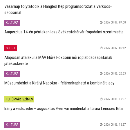
Vasárnap folytatódik a Hangból Kép programsorozat a Varkocs-
szobornál
KULTÚRA
2026.08.07. 07:08
Augusztus 14-én pénteken lesz Székesfehérvár fogadalmi szentmiséje
SPORT
2026.08.07. 06:42
Alaposan átalakul a MÁV Előre Foxconn női röplabdacsapatának
játékoskerete
KULTÚRA
2026.08.06. 20:23
Múzeumbérlet a Királyi Napokra - féláronkapható a kombinált jegy
FEHÉRVÁRI SZÍNES
2026.08.06. 19:07
Irány a vadszeder – augusztus 9-én vár mindenkit a túrára Lencsés Rita
KULTÚRA
2026.08.06. 16:37