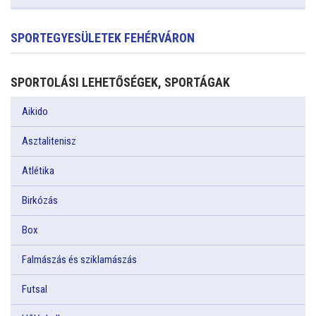
SPORTEGYESÜLETEK FEHÉRVÁRON
SPORTOLÁSI LEHETŐSÉGEK, SPORTÁGAK
Aikido
Asztalitenisz
Atlétika
Birkózás
Box
Falmászás és sziklamászás
Futsal