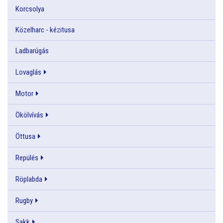
Korcsolya
Közelharc - kézitusa
Ladbarúgás
Lovaglás
Motor
Ökölvívás
Öttusa
Repülés
Röplabda
Rugby
Sakk