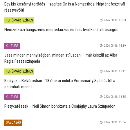
Egy kis kosárnyi törődés – segítse Ön is a Nemzetközi Néptáncfesztivál
résztvevőit!
FEHÉRVÁRI SZÍNES
2026.08.06. 16:03
Nemzetközi hangszeres mesterkurzus és fesztivál Fehérvárcsurgón
KULTÚRA
2026.08.06. 14:19
Jazz minden mennyiségben, minden stílusban! – már készül az Alba
Regia Feszt színpada
FEHÉRVÁRI SZÍNES
2026.08.06. 13:41
Királyok a Belvárosban - 18 órakor indul a Vörösmarty Színháztól a
szombati menet
KULTÚRA
2026.08.06. 13:35
Pletykafészek – Neil Simon bohózata a Csajághy Laura Színpadon
GAZDASÁG
2026.08.06. 11:04