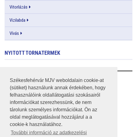
Vitorlázás
Vizilabda
Vívás
NYITOTT TORNATERMEK
RSS
Székesfehérvár MJV weboldalain cookie-at
(sütiket) használunk annak érdekében, hogy
A HONLAP 2017.03.31-I ÁLLAPOTA
felhasználóink oldallátogatási szokásairól
információkat szerezhessünk, de nem
JOGI NYILATKOZAT
tárolunk személyes információkat. Ön az
IMPRESSZUM
oldal meglátogatásával hozzájárul a a
cookie-k használatához.
MÉDIAAJÁNLAT
További információ az adatkezelési