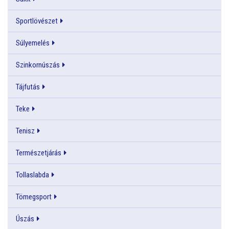
Sportlövészet
Súlyemelés
Szinkornúszás
Tájfutás
Teke
Tenisz
Természetjárás
Tollaslabda
Tömegsport
Úszás