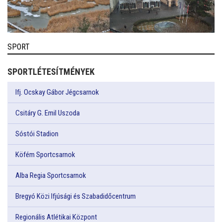
SPORT
SPORTLÉTESÍTMÉNYEK
Ifj. Ocskay Gábor Jégcsarnok
Csitáry G. Emil Uszoda
Sóstói Stadion
Köfém Sportcsarnok
Alba Regia Sportcsarnok
Bregyó Közi Ifjúsági és Szabadidőcentrum
Regionális Atlétikai Központ