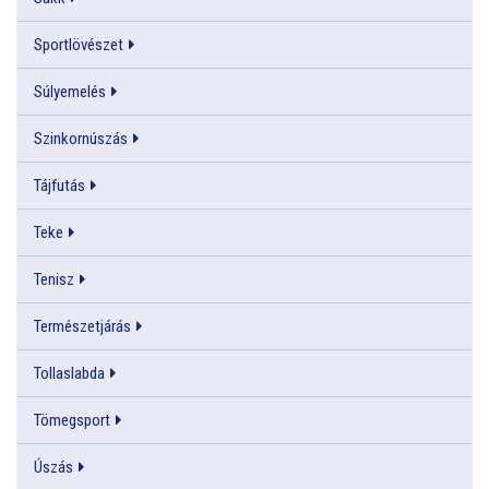
Sportlövészet
Súlyemelés
Szinkornúszás
Tájfutás
Teke
Tenisz
Természetjárás
Tollaslabda
Tömegsport
Úszás