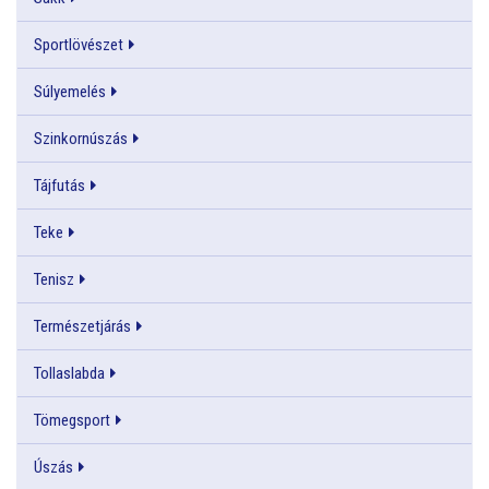
Sportlövészet
Súlyemelés
Szinkornúszás
Tájfutás
Teke
Tenisz
Természetjárás
Tollaslabda
Tömegsport
Úszás