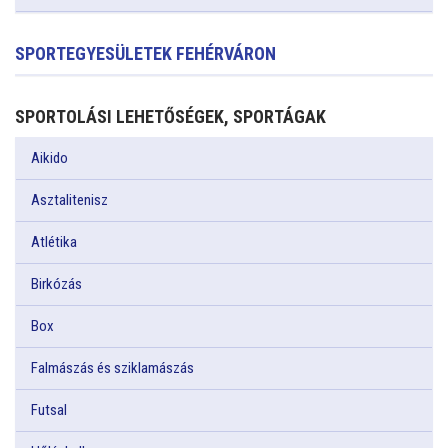
SPORTEGYESÜLETEK FEHÉRVÁRON
SPORTOLÁSI LEHETŐSÉGEK, SPORTÁGAK
Aikido
Asztalitenisz
Atlétika
Birkózás
Box
Falmászás és sziklamászás
Futsal