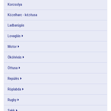
Korcsolya
Közelharc - kézitusa
Ladbarúgás
Lovaglás
Motor
Ökölvívás
Öttusa
Repülés
Röplabda
Rugby
Sakk