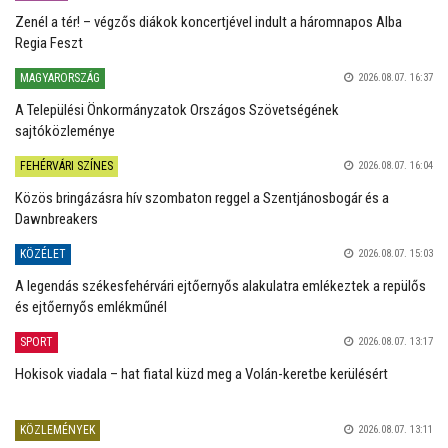
Zenél a tér! – végzős diákok koncertjével indult a háromnapos Alba
Regia Feszt
MAGYARORSZÁG
2026.08.07. 16:37
A Települési Önkormányzatok Országos Szövetségének
sajtóközleménye
FEHÉRVÁRI SZÍNES
2026.08.07. 16:04
Közös bringázásra hív szombaton reggel a Szentjánosbogár és a
Dawnbreakers
KÖZÉLET
2026.08.07. 15:03
A legendás székesfehérvári ejtőernyős alakulatra emlékeztek a repülős
és ejtőernyős emlékműnél
SPORT
2026.08.07. 13:17
Hokisok viadala – hat fiatal küzd meg a Volán-keretbe kerülésért
KÖZLEMÉNYEK
2026.08.07. 13:11