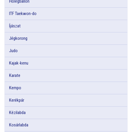
Hőlégballon
ITF Taekwon-do
Íjászat
Jégkorong
Judo
Kajak-kenu
Karate
Kempo
Kerékpár
Kézilabda
Kosárlabda