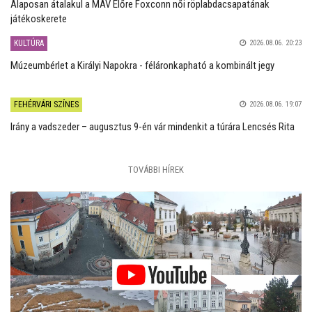
Alaposan átalakul a MÁV Előre Foxconn női röplabdacsapatának
játékoskerete
KULTÚRA
2026.08.06. 20:23
Múzeumbérlet a Királyi Napokra - féláronkapható a kombinált jegy
FEHÉRVÁRI SZÍNES
2026.08.06. 19:07
Irány a vadszeder – augusztus 9-én vár mindenkit a túrára Lencsés Rita
TOVÁBBI HÍREK