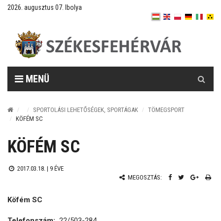
2026. augusztus 07. Ibolya
Keresés
MENÜ
SPORTOLÁSI LEHETŐSÉGEK, SPORTÁGAK
TÖMEGSPORT
KÖFÉM SC
KÖFÉM SC
2017.03.18. |
9 ÉVE
MEGOSZTÁS:
Köfém SC
Telefonszám:
22/503-284