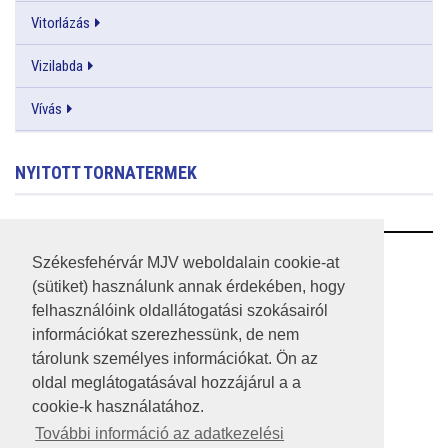
Vitorlázás
Vizilabda
Vívás
NYITOTT TORNATERMEK
RSS
Székesfehérvár MJV weboldalain cookie-at
(sütiket) használunk annak érdekében, hogy
A HONLAP 2017.03.31-I ÁLLAPOTA
felhasználóink oldallátogatási szokásairól
információkat szerezhessünk, de nem
JOGI NYILATKOZAT
tárolunk személyes információkat. Ön az
IMPRESSZUM
oldal meglátogatásával hozzájárul a a
cookie-k használatához.
MÉDIAAJÁNLAT
További információ az adatkezelési