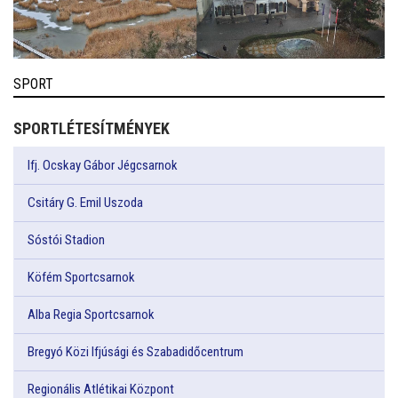
SPORT
SPORTLÉTESÍTMÉNYEK
Ifj. Ocskay Gábor Jégcsarnok
Csitáry G. Emil Uszoda
Sóstói Stadion
Köfém Sportcsarnok
Alba Regia Sportcsarnok
Bregyó Közi Ifjúsági és Szabadidőcentrum
Regionális Atlétikai Központ