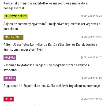
Kedd éjfélig meghosszabbították és másodfokúra mérséklik a
hőségriasztást
FEHÉRVÁRI SZÍNES
2026.08.07. 10:48
Sajnos az eredmény egyértelmű - talajnedvesség-méréseket végeztek a
parkokban
KÖZLEMÉNYEK
2026.08.07. 10:45
A Bem József utca környékén, a Bartók Béla téren és Kisfaludon lesz
áramszünet augusztus 10-én
KULTÚRA
2026.08.07. 08:37
Vasárnap folytatódik a Hangból Kép programsorozat a Varkocs-
szobornál
KULTÚRA
2026.08.07. 07:08
Augusztus 14-én pénteken lesz Székesfehérvár fogadalmi szentmiséje
SPORT
2026.08.07. 06:42