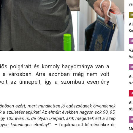
vé
K
A 
Ki
K
Va
Va
idős polgárait és komoly hagyománya van a
K
k a városban. Arra azonban még nem volt
Au
volt az ünnepelt, így a szombati esemény
sz
S
Al
ülönösen azért, mert mindketten jó egészségnek örvendenek
rö
k a születésnapjukat! Az elmúlt években nagyon sok 90, 95,
gy 105 éves is, de olyan ikerpárt, akik megérték ezt a szép
K
gyon különleges élmény!”
– fogalmazott kérdésünkre dr.
Mú