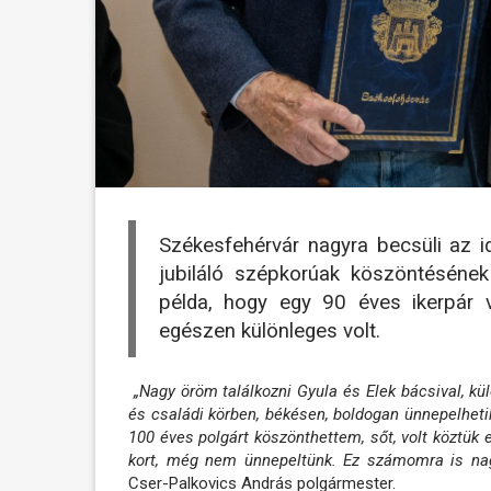
Székesfehérvár nagyra becsüli az 
jubiláló szépkorúak köszöntéséne
példa, hogy egy 90 éves ikerpár 
egészen különleges volt.
„Nagy öröm találkozni Gyula és Elek bácsival, k
és családi körben, békésen, boldogan ünnepelheti
100 éves polgárt köszönthettem, sőt, volt köztük e
kort, még nem ünnepeltünk. Ez számomra is na
Cser-Palkovics András polgármester.