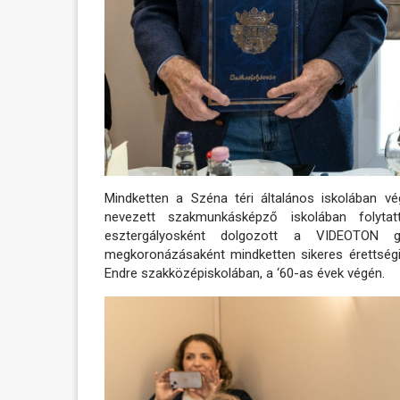
Mindketten a Széna téri általános iskolában v
nevezett szakmunkásképző iskolában folytat
esztergályosként dolgozott a VIDEOTON g
megkoronázásaként mindketten sikeres érettségi
Endre szakközépiskolában, a ‘60-as évek végén.