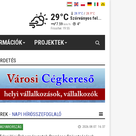
29°C
28.9°C
/
28.9°C
Szórványos fel...
7.59
4°
km/h
Frissítve: 19:55
Keresés
ORMÁCIÓK
PROJEKTEK
IRDETÉS
ÍREK
- NAPI HÍRÖSSZEFOGLALÓ
AGYARORSZÁG
2026.08.07. 16:37