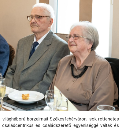
. világháború borzalmait Székesfehérváron, sok rettenetes
ő, családcentrikus és családszerető egyéniséggé váltak és