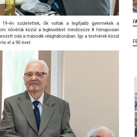
F
19-én születettek, ők voltak a legifjabb gyermekek a
három nővérük közül a legkisebbet mindössze 8 hónaposan
 veszett oda a második világháborúban. Így a testvérek közül
F
te el a 90 évet.