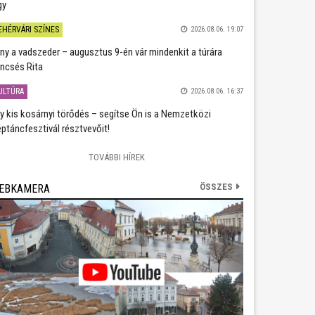
gy
EHÉRVÁRI SZÍNES
2026.08.06. 19:07
ány a vadszeder – augusztus 9-én vár mindenkit a túrára
ncsés Rita
ULTÚRA
2026.08.06. 16:37
y kis kosárnyi törődés – segítse Ön is a Nemzetközi
ptáncfesztivál résztvevőit!
TOVÁBBI HÍREK
ÖSSZES
EBKAMERA