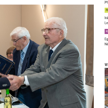
je
F
Ir
Le
K
Eg
Né
W