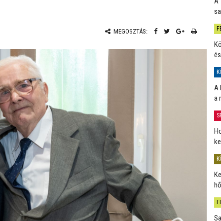
A 
sa
F
MEGOSZTÁS:
Kö
és
K
A 
a 
S
Ho
ke
K
Ke
hő
F
Sa