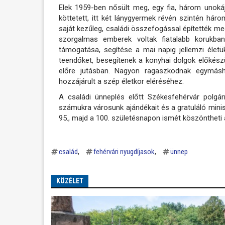
Elek 1959-ben nősült meg, egy fia, három unoká
köttetett, itt két lánygyermek révén szintén hár
saját kezűleg, családi összefogással építették meg
szorgalmas emberek voltak fiatalabb korukba
támogatása, segítése a mai napig jellemzi életüke
teendőket, besegítenek a konyhai dolgok előkész
előre jutásban. Nagyon ragaszkodnak egymásh
hozzájárult a szép életkor eléréséhez.
A családi ünneplés előtt Székesfehérvár polgár
számukra városunk ajándékait és a gratuláló minis
95., majd a 100. születésnapon ismét köszöntheti a
család
fehérvári nyugdíjasok
ünnep
KÖZÉLET