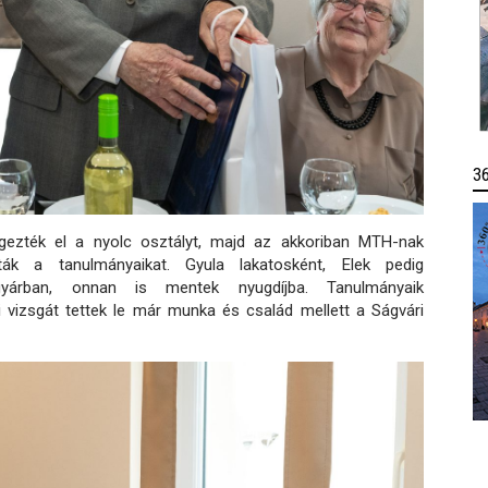
3
égezték el a nyolc osztályt, majd az akkoriban MTH-nak
ták a tanulmányaikat. Gyula lakatosként, Elek pedig
yárban, onnan is mentek nyugdíjba. Tanulmányaik
 vizsgát tettek le már munka és család mellett a Ságvári