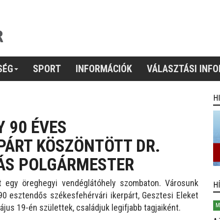
SÉG
SPORT
INFORMÁCIÓK
VÁLASZTÁSI INF
H
Y 90 ÉVES
PÁRT KÖSZÖNTÖTT DR.
ÁS POLGÁRMESTER
lt egy öreghegyi vendéglátóhely szombaton. Városunk
H
90 esztendős székesfehérvári ikerpárt, Gesztesi Eleket
M
ájus 19-én születtek, családjuk legifjabb tagjaiként.