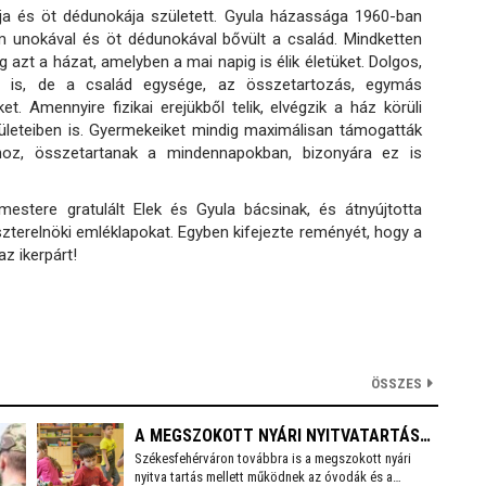
ja és öt dédunokája született. Gyula házassága 1960-ban
om unokával és öt dédunokával bővült a család. Mindketten
 azt a házat, amelyben a mai napig is élik életüket. Dolgos,
n is, de a család egysége, az összetartozás, egymás
t. Amennyire fizikai erejükből telik, elvégzik a ház körüli
ületeiben is. Gyermekeiket mindig maximálisan támogatták
oz, összetartanak a mindennapokban, bizonyára ez is
mestere gratulált Elek és Gyula bácsinak, és átnyújtotta
zterelnöki emléklapokat. Egyben kifejezte reményét, hogy a
z ikerpárt!
ÖSSZES
A MEGSZOKOTT NYÁRI NYITVATARTÁS
Székesfehérváron továbbra is a megszokott nyári
MELLETT MŰKÖDNEK A FEHÉRVÁRI
nyitva tartás mellett működnek az óvodák és a