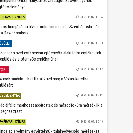
Települési Önkormányzatok Országos Szövetségének
jtóközleménye
EHÉRVÁRI SZÍNES
2026.08.07. 16:04
zös bringázásra hív szombaton reggel a Szentjánosbogár
 a Dawnbreakers
ÖZÉLET
2026.08.07. 15:03
legendás székesfehérvári ejtőernyős alakulatra emlékeztek
repülős és ejtőernyős emlékműnél
PORT
2026.08.07. 13:17
kisok viadala – hat fiatal küzd meg a Volán-keretbe
rülésért
ÖZLEMÉNYEK
2026.08.07. 13:11
dd éjfélig meghosszabbították és másodfokúra mérséklik a
ségriasztást
EHÉRVÁRI SZÍNES
2026.08.07. 10:48
jnos az eredmény egyértelmű - talajnedvesség-méréseket