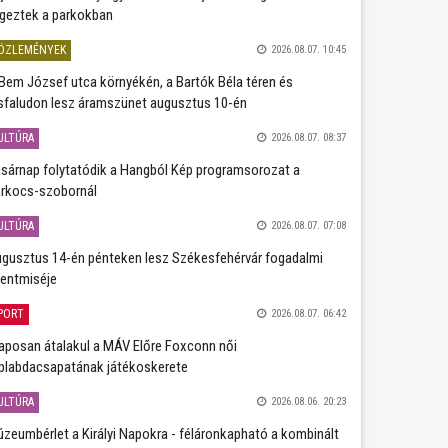
geztek a parkokban
ÖZLEMÉNYEK
2026.08.07. 10:45
Bem József utca környékén, a Bartók Béla téren és
sfaludon lesz áramszünet augusztus 10-én
ULTÚRA
2026.08.07. 08:37
sárnap folytatódik a Hangból Kép programsorozat a
rkocs-szobornál
ULTÚRA
2026.08.07. 07:08
gusztus 14-én pénteken lesz Székesfehérvár fogadalmi
entmiséje
PORT
2026.08.07. 06:42
aposan átalakul a MÁV Előre Foxconn női
plabdacsapatának játékoskerete
ULTÚRA
2026.08.06. 20:23
zeumbérlet a Királyi Napokra - féláronkapható a kombinált