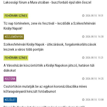
Lakossági fórum a Mura utcában - buszforduló épül idén ősszel
FEHÉRVÁRI SZÍNES
2026.08.10. 18:31
Tíz nap történelem, zene és fesztivál – kezdődik a Székesfehérvári
Királyi Napok!
KÖZLEMÉNYEK
2026.08.10. 16:30
Székesfehérvári Királyi Napok - útlezárások, forgalomkorlátozások
lesznek a város több pontján
FEHÉRVÁRI SZÍNES
2026.08.10. 15:21
A Városházán köszöntötték a Királyi Napokon játszó, határon túli
diákokat
KULTÚRA
2026.08.10. 14:25
Csütörtökön mutatják be az egykori koronázóbazilika míves
kőfaragványairól készült fotóalbumot
KÖZÉLET
2026.08.10. 13:08