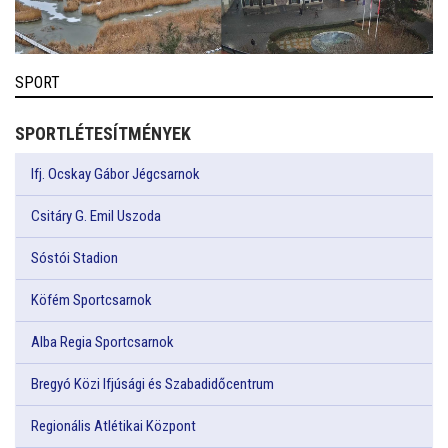
SPORT
SPORTLÉTESÍTMÉNYEK
Ifj. Ocskay Gábor Jégcsarnok
Csitáry G. Emil Uszoda
Sóstói Stadion
Köfém Sportcsarnok
Alba Regia Sportcsarnok
Bregyó Közi Ifjúsági és Szabadidőcentrum
Regionális Atlétikai Központ