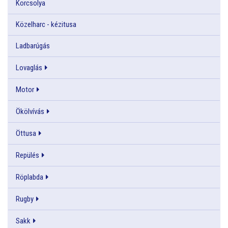
Korcsolya
Közelharc - kézitusa
Ladbarúgás
Lovaglás
Motor
Ökölvívás
Öttusa
Repülés
Röplabda
Rugby
Sakk