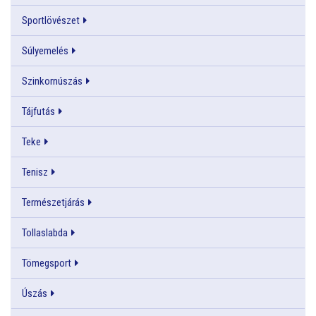
Sportlövészet
Súlyemelés
Szinkornúszás
Tájfutás
Teke
Tenisz
Természetjárás
Tollaslabda
Tömegsport
Úszás