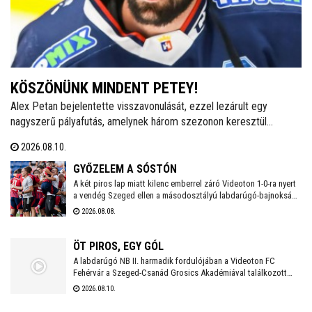
KÖSZÖNÜNK MINDENT PETEY!
Alex Petan bejelentette visszavonulását, ezzel lezárult egy
nagyszerű pályafutás, amelynek három szezonon keresztül
Székesfehérvár is fontos állomása volt. Petan 2020-ban érkezett a
2026.08.10.
Hydro Fehérvár AV19-hez, és hamar a csapat egyik meghatározó
játékosává, valamint a fehérvári közönség egyik kedvencévé vált.
GYŐZELEM A SÓSTÓN
A két piros lap miatt kilenc emberrel záró Videoton 1-0-ra nyert
a vendég Szeged ellen a másodosztályú labdarúgó-bajnokság
harmadik fordulójának szombati játéknapján.Videoton FC
2026.08.08.
Fehérvár - Szeged-Csanád Grosics Akadémia 1-0 (0-0)
ÖT PIROS, EGY GÓL
A labdarúgó NB II. harmadik fordulójában a Videoton FC
Fehérvár a Szeged-Csanád Grosics Akadémiával találkozott
hazai pályán. A találkozó egyetlen gól mellett öt piros lapot
2026.08.10.
hozott, a mérkőzés végén a Vidi örülhetett szezonbéli második
győzelmének.