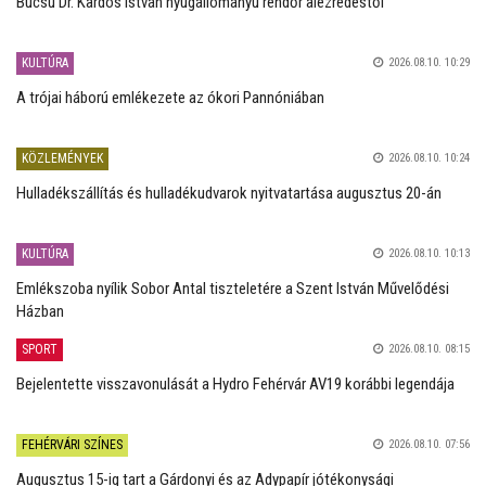
Búcsú Dr. Kardos István nyugállományú rendőr alezredestől
KULTÚRA
2026.08.10. 10:29
A trójai háború emlékezete az ókori Pannóniában
KÖZLEMÉNYEK
2026.08.10. 10:24
Hulladékszállítás és hulladékudvarok nyitvatartása augusztus 20-án
KULTÚRA
2026.08.10. 10:13
Emlékszoba nyílik Sobor Antal tiszteletére a Szent István Művelődési
Házban
SPORT
2026.08.10. 08:15
Bejelentette visszavonulását a Hydro Fehérvár AV19 korábbi legendája
FEHÉRVÁRI SZÍNES
2026.08.10. 07:56
Augusztus 15-ig tart a Gárdonyi és az Adypapír jótékonysági