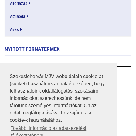
Vitorlázás
Vizilabda
Vívás
NYITOTT TORNATERMEK
RSS
Székesfehérvár MJV weboldalain cookie-at
(sütiket) használunk annak érdekében, hogy
A HONLAP 2017.03.31-I ÁLLAPOTA
felhasználóink oldallátogatási szokásairól
információkat szerezhessünk, de nem
JOGI NYILATKOZAT
tárolunk személyes információkat. Ön az
IMPRESSZUM
oldal meglátogatásával hozzájárul a a
cookie-k használatához.
MÉDIAAJÁNLAT
További információ az adatkezelési
tájékoztatóban!