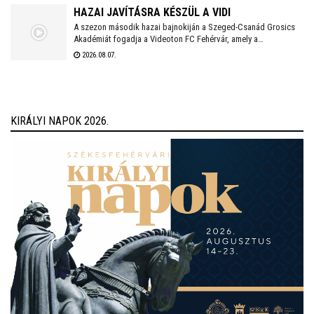
HAZAI JAVÍTÁSRA KÉSZÜL A VIDI
A szezon második hazai bajnokiján a Szeged-Csanád Grosics
Akadémiát fogadja a Videoton FC Fehérvár, amely a
Kazincbarcika elleni vereséget követően szeretne ismét
2026.08.07.
győzelemmel örömet szerezni szurkolóinak.
KIRÁLYI NAPOK 2026.