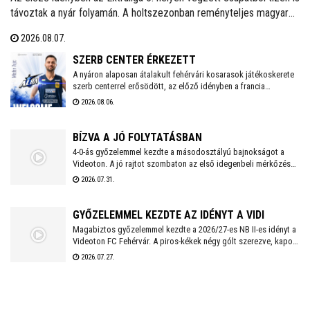
távoztak a nyár folyamán. A holtszezonban reményteljes magyar
és külföldi fiatalokkal, valamint bolgár válogatott tehetséggel is
2026.08.07.
erősödött az együttes, melynek szakmai munkájáért a 2026/2027-
es évadban is Kaszap Tamás felel.
SZERB CENTER ÉRKEZETT
A nyáron alaposan átalakult fehérvári kosarasok játékoskerete
szerb centerrel erősödött, az előző idényben a francia
másodosztályban kosárlabdázó Mladen Vujics érkezik a
2026.08.06.
királyok városába. A klub egy év után elköszönt Carlos
Vallejótól, aki a tavalyi idényben másodedzőként segítette a
csapat munkáját.
BÍZVA A JÓ FOLYTATÁSBAN
4-0-ás győzelemmel kezdte a másodosztályú bajnokságot a
Videoton. A jó rajtot szombaton az első idegenbeli mérkőzés
követi, a tavaly még NB I-es Kazincbarcika otthonában.
2026.07.31.
GYŐZELEMMEL KEZDTE AZ IDÉNYT A VIDI
Magabiztos győzelemmel kezdte a 2026/27-es NB II-es idényt a
Videoton FC Fehérvár. A piros-kékek négy gólt szerezve, kapott
találat nélkül múlták felül a tavalyi szezon negyedik
2026.07.27.
helyezettjét.