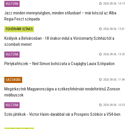
KULTÚRA
2026.08.06. 14:19
Jazz minden mennyiségben, minden stílusban! – már készül az Alba
Regia Feszt színpada
FEHÉRVÁRI SZÍNES
2026.08.06. 13:41
Királyok a Belvárosban - 18 órakor indul a Vörösmarty Színháztól a
szombati menet
KULTÚRA
2026.08.06. 13:35
Pletykafészek – Neil Simon bohózata a Csajághy Laura Színpadon
GAZDASÁG
2026.08.06. 11:04
Megérkeztek Magyarországra a székesfehérvári rendeltetésű Zonson
midibuszok
KULTÚRA
2026.08.06. 10:53
Színi játékok - Victor Haïm-darabbal vár a Prospero Színkör a V54-ben