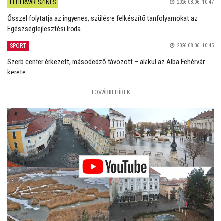
FEHÉRVÁRI SZÍNES
2026.08.06. 10:47
Ősszel folytatja az ingyenes, szülésre felkészítő tanfolyamokat az
Egészségfejlesztési Iroda
SPORT
2026.08.06. 10:45
Szerb center érkezett, másodedző távozott – alakul az Alba Fehérvár
kerete
TOVÁBBI HÍREK