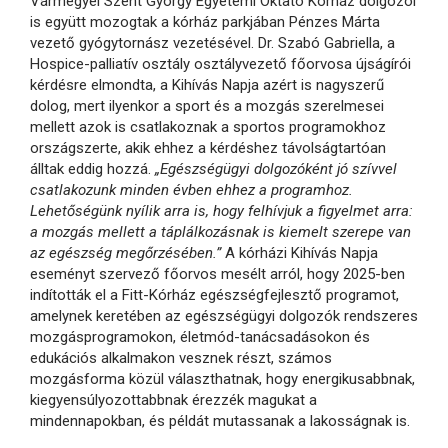
Vármegyei Szent György Egyetemi Oktató Kórház dolgozói
is együtt mozogtak a kórház parkjában Pénzes Márta
vezető gyógytornász vezetésével. Dr. Szabó Gabriella, a
Hospice-palliatív osztály osztályvezető főorvosa újságírói
kérdésre elmondta, a Kihívás Napja azért is nagyszerű
dolog, mert ilyenkor a sport és a mozgás szerelmesei
mellett azok is csatlakoznak a sportos programokhoz
országszerte, akik ehhez a kérdéshez távolságtartóan
álltak eddig hozzá.
„Egészségügyi dolgozóként jó szívvel
csatlakozunk minden évben ehhez a programhoz.
Lehetőségünk nyílik arra is, hogy felhívjuk a figyelmet arra:
a mozgás mellett a táplálkozásnak is kiemelt szerepe van
az egészség megőrzésében.”
A kórházi Kihívás Napja
eseményt szervező főorvos mesélt arról, hogy 2025-ben
indították el a Fitt-Kórház egészségfejlesztő programot,
amelynek keretében az egészségügyi dolgozók rendszeres
mozgásprogramokon, életmód-tanácsadásokon és
edukációs alkalmakon vesznek részt, számos
mozgásforma közül választhatnak, hogy energikusabbnak,
kiegyensúlyozottabbnak érezzék magukat a
mindennapokban, és példát mutassanak a lakosságnak is.