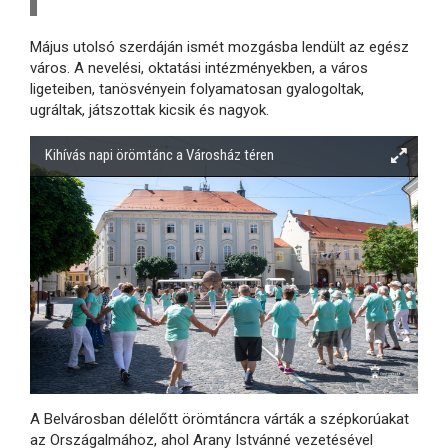
Május utolsó szerdáján ismét mozgásba lendült az egész
város. A nevelési, oktatási intézményekben, a város
ligeteiben, tanösvényein folyamatosan gyalogoltak,
ugráltak, játszottak kicsik és nagyok.
Kihívás napi örömtánc a Városház téren
A Belvárosban délelőtt örömtáncra várták a szépkorúakat
az Országalmához, ahol Arany Istvánné vezetésével