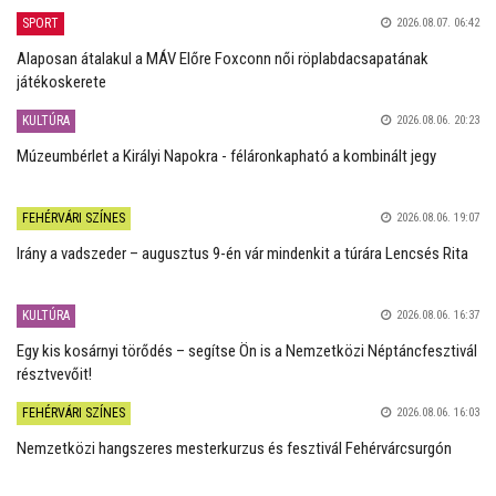
SPORT
2026.08.07. 06:42
Alaposan átalakul a MÁV Előre Foxconn női röplabdacsapatának
játékoskerete
KULTÚRA
2026.08.06. 20:23
Múzeumbérlet a Királyi Napokra - féláronkapható a kombinált jegy
FEHÉRVÁRI SZÍNES
2026.08.06. 19:07
Irány a vadszeder – augusztus 9-én vár mindenkit a túrára Lencsés Rita
KULTÚRA
2026.08.06. 16:37
Egy kis kosárnyi törődés – segítse Ön is a Nemzetközi Néptáncfesztivál
résztvevőit!
FEHÉRVÁRI SZÍNES
2026.08.06. 16:03
Nemzetközi hangszeres mesterkurzus és fesztivál Fehérvárcsurgón