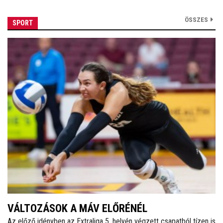
ÖSSZES
SPORT
VÁLTOZÁSOK A MÁV ELŐRÉNÉL
Az előző idényben az Extraliga 5. helyén végzett csapatból tízen is