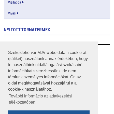
Vizilabda
Vívás
NYITOTT TORNATERMEK
RSS
Székesfehérvár MJV weboldalain cookie-at
(sütiket) használunk annak érdekében, hogy
A HONLAP 2017.03.31-I ÁLLAPOTA
felhasználóink oldallátogatási szokásairól
információkat szerezhessünk, de nem
JOGI NYILATKOZAT
tárolunk személyes információkat. Ön az
IMPRESSZUM
oldal meglátogatásával hozzájárul a a
cookie-k használatához.
MÉDIAAJÁNLAT
További információ az adatkezelési
tájékoztatóban!
KÖZÉRDEKŰ ADATOK
ADATVÉDELEM