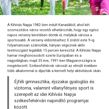
A Kihívás Napja 1982-ben indult Kanadából, ahol két
szomszédos város vezetői elhatározták, hogy egy egész
napos verseny keretében döntik el, melyikük városa a
sportosabb. A verseny eldöntéséhez 0 órától este 9-ig
folyamatosan számolták, hányan végeznek aktív
testmozgást legalább 15 percen keresztül. A Kihívás Napja
hamar meghonosodott szerte Európában és a
nagyvilágban, majd 35 éve, 1991-ben Magyarországra is
megérkezett. Székesfehérvár városát az elmúlt években
több alkalommal is díjazták a kiemelt helyi aktivitások okán.
Éjféli gimnasztika, éjszakai gyaloglás és
vízitorna, valamint villanyfényes sport is
szerepelt az idei Kihívás Napja
székesfehérvári napindító programjai
között.