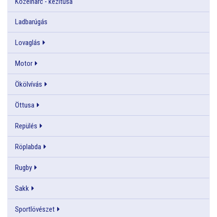
Közelharc - kézitusa
Ladbarúgás
Lovaglás
Motor
Ökölvívás
Öttusa
Repülés
Röplabda
Rugby
Sakk
Sportlövészet