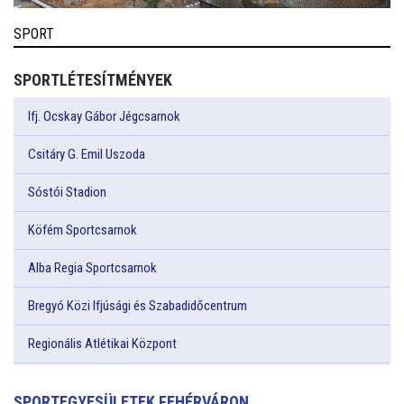
SPORT
SPORTLÉTESÍTMÉNYEK
Ifj. Ocskay Gábor Jégcsarnok
Csitáry G. Emil Uszoda
Sóstói Stadion
Köfém Sportcsarnok
Alba Regia Sportcsarnok
Bregyó Közi Ifjúsági és Szabadidőcentrum
Regionális Atlétikai Központ
SPORTEGYESÜLETEK FEHÉRVÁRON