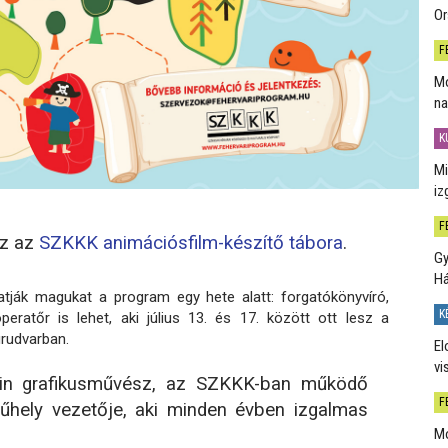
Or
F
Mo
na
K
Mi
iz
F
z az
SZKKK animációsfilm-készítő tábora
.
Gy
H
atják magukat a program egy hete alatt: forgatókönyvíró,
K
peratőr is lehet, aki július 13. és 17. között ott lesz a
rudvarban.
El
vi
lin grafikusművész, az SZKKK-ban működő
F
hely vezetője, aki minden évben izgalmas
Mo