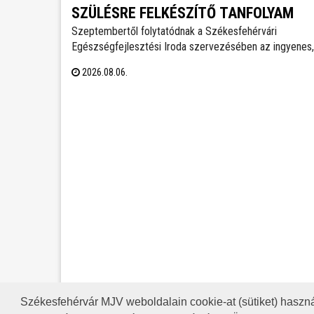
SZÜLÉSRE FELKÉSZÍTŐ TANFOLYAM
Szeptembertől folytatódnak a Székesfehérvári
Egészségfejlesztési Iroda szervezésében az ingyenes,
szülésre felkészítő tanfolyamok. Az idei évben még ké
2026.08.06.
turnusra lehet jelentkezni és várják a 20. várandósági h
betöltött leendő anyukák jelentkezését.
Székesfehérvár MJV weboldalain cookie-at (sütiket) haszná
A HONLAP 2017.03.31-I ÁLLAP
RSS