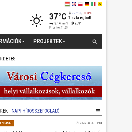
37°C
36.8°C
/
36.8°C
Tiszta égbolt
3.14
203°
km/h
Frissítve: 11:55
Keresés
ORMÁCIÓK
PROJEKTEK
IRDETÉS
ÍREK
- NAPI HÍRÖSSZEFOGLALÓ
AZDASÁG
2026.08.06. 11:04