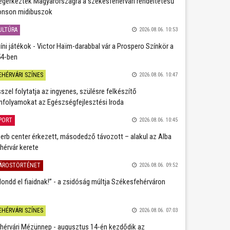
gérkeztek Magyarországra a székesfehérvári rendeltetésű
nson midibuszok
ULTÚRA
2026.08.06. 10:53
íni játékok - Victor Haïm-darabbal vár a Prospero Színkör a
4-ben
EHÉRVÁRI SZÍNES
2026.08.06. 10:47
szel folytatja az ingyenes, szülésre felkészítő
nfolyamokat az Egészségfejlesztési Iroda
PORT
2026.08.06. 10:45
erb center érkezett, másodedző távozott – alakul az Alba
hérvár kerete
ÁROSTÖRTÉNET
2026.08.06. 09:52
ondd el fiaidnak!” - a zsidóság múltja Székesfehérváron
EHÉRVÁRI SZÍNES
2026.08.06. 07:03
hérvári Mézünnep - augusztus 14-én kezdődik az