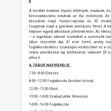
A korábbi években tóparti élőlények, madarak, bog
kincsvadászatra indulnak az ifjú művészek. A
készülnek majd: festés-rajzolás és 3D modell
forgatnak majd a gyerekek animációs filmet. A ké
teljesen egyedi alkotások jöhetnek létre. Az elkés
– a legjobban sikerült munkákat a szervezők be
tábor részvételi díja 47 ezer forint, amely m
foglalkozásokhoz szükséges eszközöket és a sz
online jelentkezési lap kitöltésével, valamint 20 e
július 6.
A TÁBOR NAPIRENDJE:
7.30–8.00 Érkezés
8.00–12.00 Foglalkozás (közben tízórai)
12.00–13.00 Ebéd
13.00–14.00 Szabad játék, filmnézés
14.00–16.00 Foglalkozás