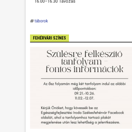
16.00–16.30 Távozás
táborok
FEHÉRVÁRI SZÍNES