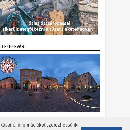
60 FEHÉRVÁR
kásairól információkat szerezhessünk,
KÖZÉRDEKŰ ADATOK
ADATVÉDELEM