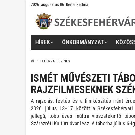
2026. augusztus 06. Berta, Bettina
HÍREK
ÖNKORMÁNYZAT
KÖZÖS
FEHÉRVÁRI SZÍNES
ISMÉT MŰVÉSZETI TÁB
RAJZFILMESEKNEK SZ
A rajzolás, festés és a filmkészítés iránt ér
2026. július 13–17. között a Székesfehérvári
jellegű, több éves múltra visszatekintő táb
Szárazréti Kultúrudvar lesz. A táborba július 6-