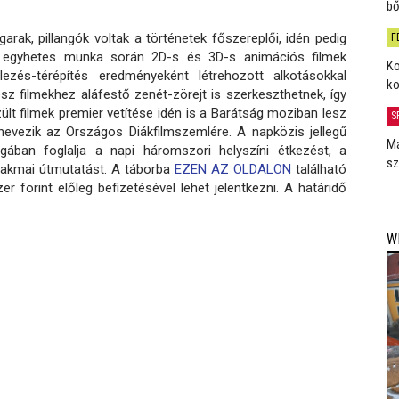
bő
arak, pillangók voltak a történetek főszereplői, idén pedig
F
z egyhetes munka során 2D-s és 3D-s animációs filmek
Kö
ezés-térépítés eredményeként létrehozott alkotásokkal
ko
sz filmekhez aláfestő zenét-zörejt is szerkeszthetnek, így
zült filmek premier vetítése idén is a Barátság moziban lesz
S
nevezik az Országos Diákfilmszemlére. A napközis jellegű
Má
agában foglalja a napi háromszori helyszíni étkezést, a
sz
akmai útmutatást. A táborba
EZEN AZ OLDALON
található
zer forint előleg befizetésével lehet jelentkezni. A határidő
W