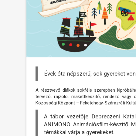
Évek óta népszerű, sok gyereket von
A résztvevő diákok sokféle szerepben kipróbálh
tervező, rajzoló, makettkészítő, rendező vagy o
Közösségi Központ – Feketehegy-Szárazréti Kultú
A tábor vezetője Debreczeni Kata
ANIMONO Animációsfilm-készítő Mű
témákkal várja a gyerekeket.