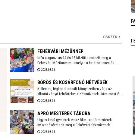
F
ÖSSZES
F
FEHÉRVÁRI MÉZÜNNEP
Idén augusztus 14 és 16 között rendezik meg a
Fehérvári Mézünnepet, amelyre a határon innen és
túlról is érkeznek mézlovagrendek: a látványos
2026.08.06.
felvonulás mellett a gyerekeket "Zümmögő" játszóház
is várja majd az Országzászló téren, de természetesen
BŐRÖS ÉS KOSÁRFONÓ HÉTVÉGÉK
lesz mézvásár, mézkóstolás is különlegességekkel.
Kellemes, légkondicionált környezetben várja az
alkotni vágyó felnőtteket a Kézművesek Háza most és
a következő hétvégén. Augusztus 7-9-e között bőrös
2026.08.06.
napokat, majd augusztus 15-17-e között kosárfonó
napokat szerveznek a Rác utca 27-ben – mindkettőre
APRÓ MESTEREK TÁBORA
lehet még jelentkezni.
Ügyes kezű gyerekek és az őket tanító mesterek
nyüzsgésével telt meg a Fehérvári Kézművesek
Egyesületének Rác utcai portája. Ezen a héten zajlik a
2026.08.05.