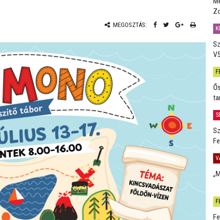
Me
Zo
MEGOSZTÁS:
K
Sz
V5
F
Ős
ta
S
Sz
Fe
V
„M
F
Fe