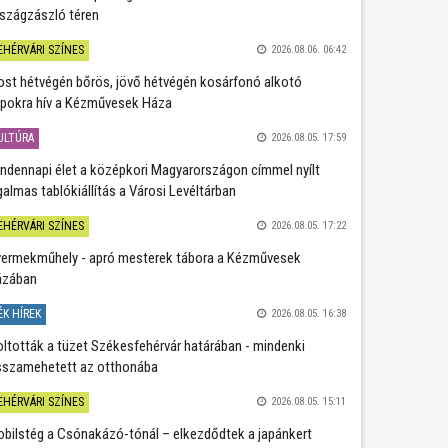
szágzászló téren
EHÉRVÁRI SZÍNES
2026.08.06. 06:42
st hétvégén bőrös, jövő hétvégén kosárfonó alkotó
pokra hív a Kézművesek Háza
ULTÚRA
2026.08.05. 17:59
ndennapi élet a középkori Magyarországon címmel nyílt
galmas tablókiállítás a Városi Levéltárban
EHÉRVÁRI SZÍNES
2026.08.05. 17:22
ermekműhely - apró mesterek tábora a Kézművesek
ázában
ÉK HÍREK
2026.08.05. 16:38
oltották a tüzet Székesfehérvár határában - mindenki
sszamehetett az otthonába
EHÉRVÁRI SZÍNES
2026.08.05. 15:11
bilstég a Csónakázó-tónál – elkezdődtek a japánkert