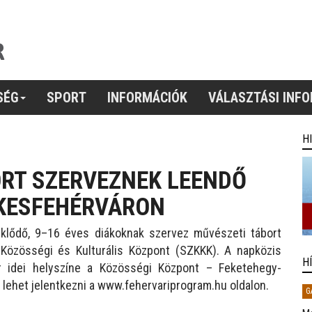
SÉG
SPORT
INFORMÁCIÓK
VÁLASZTÁSI INF
H
ORT SZERVEZNEK LEENDŐ
ÉKESFEHÉRVÁRON
deklődő, 9–16 éves diákoknak szervez művészeti tábort
 Közösségi és Kulturális Központ (SZKKK). A napközis
H
or idei helyszíne a Közösségi Központ – Feketehegy-
ig lehet jelentkezni a www.fehervariprogram.hu oldalon.
G