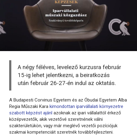
A négy féléves, levelező kurzusra február
15-ig lehet jelentkezni, a beiratkozás
után február 26-27-én indul az oktatás.
A Budapesti Corvinus Egyetem és az Óbudai Egyetem Alba
Regia Műszaki Kara
kimondottan iparvállalati környezetre
szabott képzést ajánl
azoknak az ipari vállalattól érkező
középvezetők, akik vezetővé szeretnének válni
szakterületükön, vagy már meglévő vezetői pozíciójuk
szakmai kompetenciáit szeretnék továbbfejleszteni.