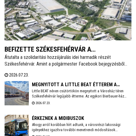
BEFIZETTE SZÉKESFEHÉRVÁR A
Átutalta a szolidaritási hozzájárulás idei harmadik részét
SZOLIDARITÁSI HOZZÁJÁRULÁS AKTUÁLIS
Székesfehérvár. Amint a polgármester Facebook bejegyzésből
RÉSZLETÉT
kiderül, idén még 3,6 milliárd forintot kell befizetnie a városnak.
2026.07.23.
MEGNYITOTT A LITTLE BEAT ÉTTEREM A
Little BEAT néven csütörtökön megnyitott a Városház téren
VÁROSHÁZ TÉREN
Székesfehérvár legújabb étterme. Az egykori Bierbauer-ház
helyén 2010 óta a Pátria étterem működött egészen tavaly év
2026.07.23.
végéig, amikor a lejáró bérleti szerződés miatt kötelezően
pályáztatni kellett a helyiséget. A pályázatot a Fehérvár Gast
Kft. nyerte, mely többek között a Beat éttermet is évek óta nagy
ÉRKEZNEK A MIDIBUSZOK
sikerrel üzemelteti a városban.
Ahogy arról korábban hírt adtunk, a városrészi lakossági
igényekhez igazítva további menetrendi módosítások
várhatóak Székesfehérvár helyi közösségi közlekedésében.