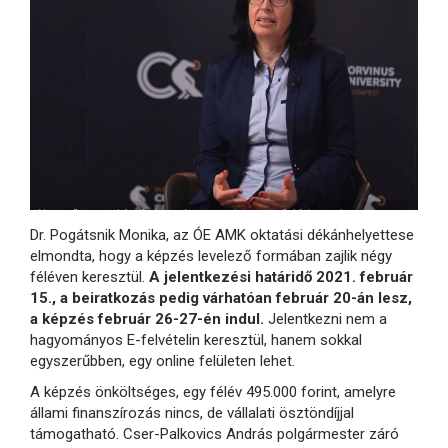
Dr. Pogátsnik Monika, az ÓE AMK oktatási dékánhelyettese
elmondta, hogy a képzés levelező formában zajlik négy
féléven keresztül.
A jelentkezési határidő 2021. február
15., a beiratkozás pedig várhatóan február 20-án lesz,
a képzés február 26-27-én indul.
Jelentkezni nem a
hagyományos E-felvételin keresztül, hanem sokkal
egyszerűbben, egy online felületen lehet.
A képzés önköltséges, egy félév 495.000 forint, amelyre
állami finanszírozás nincs, de vállalati ösztöndíjjal
támogatható. Cser-Palkovics András polgármester záró