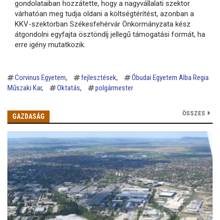
gondolataiban hozzátette, hogy a nagyvállalati szektor
várhatóan meg tudja oldani a költségtérítést, azonban a
KKV-szektorban Székesfehérvár Önkormányzata kész
átgondolni egyfajta ösztöndíj jellegű támogatási formát, ha
erre igény mutatkozik.
Corvinus Egyetem
fejlesztések
Óbudai Egyetem Alba Regia
Műszaki Kar
Oktatás
polgármester
ÖSSZES
GAZDASÁG