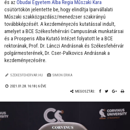
és az
Óbudai Egyetem Alba Regia Műszaki Kara
csütörtökön jelentette be, hogy elindítja Iparvállalati
Műszaki szakközgazdász/menedzser szakirányú
továbbképzését. A kezdeményezés kutatással indult,
amelyet a BCE Székesfehérvári Campusának munkatársai
és a Prosperis Alba Kutató Intézet folyatott le a BCE
rektorának, Prof. Dr. Lánczi Andrásnak és Székesfehérvár
polgármesterének, Dr. Cser-Palkovics Andrásnak a
kezdeményezésére.
SZEKESFEHERVAR.HU
SIMON ERIKA
2021.01.28. 16:18 |
6 ÉVE
MEGOSZTÁS: