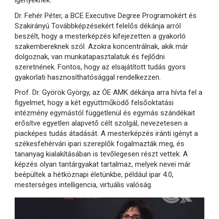
igényeknek.
Dr. Fehér Péter, a BCE Executive Degree Programokért és
Szakirányú Továbbképzésekért felelős dékánja arról
beszélt, hogy a mesterképzés kifejezetten a gyakorló
szakembereknek szól. Azokra koncentrálnak, akik már
dolgoznak, van munkatapasztalatuk és fejlődni
szeretnének. Fontos, hogy az elsajátított tudás gyors
gyakorlati hasznosíthatósággal rendelkezzen.
Prof. Dr. Györök György, az ÓE AMK dékánja arra hívta fel a
figyelmet, hogy a két együttműködő felsőoktatási
intézmény egymástól függetlenül és egymás szándékait
erősítve egyetlen alapvető célt szolgál, nevezetesen a
piacképes tudás átadását. A mesterképzés iránti igényt a
székesfehérvári ipari szereplők fogalmazták meg, és
tananyag kialakításában is tevőlegesen részt vettek. A
képzés olyan tantárgyakat tartalmaz, melyek nevei már
beépültek a hétköznapi életünkbe, például ipar 4.0,
mesterséges intelligencia, virtuális valóság.