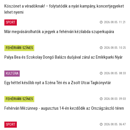
Köszönet a véradóknak! – folytatódik a nyári kampány, koncertjegyeket
lehet nyerni
SPORT
2026.08.05. 11:21
Már megvásárolhatók a jegyek a fehérvári kézilabda szuperkupára
FEHÉRVÁRI SZÍNES
2026.08.05. 10:25
Palya Bea és Szokolay Dongó Balázs duójával zárul az Emlékparki Nyár
KULTÚRA
2026.08.05. 08:33
Egy héttel később nyit a Széna Téri és a Zsolt Utcai Tagkönyvtár
FEHÉRVÁRI SZÍNES
2026.08.03. 09:03
Fehérvári Mézünnep - augusztus 14-én kezdődik az Országzászló téren
SPORT
2026.08.05. 06:47