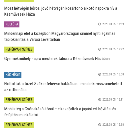
Most hétvégén bőrös, jövő hétvégén kosárfonó alkotó napokra hív a
Kézművesek Háza
KULTÚRA
2026.08.05. 17:59
Mindennapi élet a középkori Magyarországon címmel nyílt izgalmas
tablókiállítás a Városi Levéltárban
FEHÉRVÁRI SZÍNES
2026.08.05. 17:22
Gyermekműhely - apró mesterek tábora a Kézművesek Házában
KÉK HÍREK
2026.08.05. 16:38
Eloltották a tüzet Székesfehérvár határában - mindenki visszamehetett
az otthonába
FEHÉRVÁRI SZÍNES
2026.08.05. 15:11
Mobilstég a Csónakázó-tónál – elkezdődtek a japánkert bővítési és
felújítási munkálatai
FEHÉRVÁRI SZÍNES
2026.08.05. 12:38