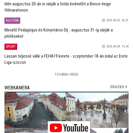
Idén augusztus 20-án is várják a futás kedvelőit a Bence-hegyi
félmaratonon
KULTÚRA
2026.08.05. 06:31
Mesélő Pedagógus és Könyvtáros Díj - augusztus 31-ig várják a
jelöléseket
SPORT
2026.08.04. 16:34
Lassan teljessé válik a FEHA19 kerete - szeptember 18-án indul az Erste
Liga-szezon
TOVÁBBI HÍREK
ÖSSZES
WEBKAMERA