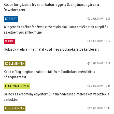
Közös bringázásra hív szombaton reggel a Szentjánosbogár és a
Dawnbreakers
KÖZÉLET
2026.08.07. 15:03
A legendás székesfehérvári ejtőernyős alakulatra emlékeztek a repülős
és ejtőernyős emlékműnél
SPORT
2026.08.07. 13:17
Hokisok viadala – hat fiatal küzd meg a Volán-keretbe kerülésért
KÖZLEMÉNYEK
2026.08.07. 13:11
Kedd éjfélig meghosszabbították és másodfokúra mérséklik a
hőségriasztást
FEHÉRVÁRI SZÍNES
2026.08.07. 10:48
Sajnos az eredmény egyértelmű - talajnedvesség-méréseket végeztek a
parkokban
KÖZLEMÉNYEK
2026.08.07. 10:45