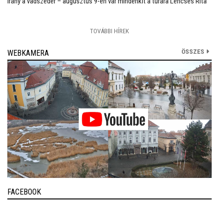
Irány a vadszeder – augusztus 9-én vár mindenkit a túrára Lencsés Rita
TOVÁBBI HÍREK
ÖSSZES
WEBKAMERA
FACEBOOK