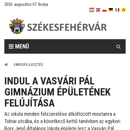
2026. augusztus 07. Ibolya
Keresés
MENÜ
VÁROSFEJLESZTÉS
INDUL A VASVÁRI PÁL
GIMNÁZIUM ÉPÜLETÉNEK
FELÚJÍTÁSA
Az iskola minden felszerelése átköltözött mostanra a
Tolnai utcába, és a következő kettő tanévben az egykori
Bory Jenő Általános Iskola épülete lesz a Vasvári Pál