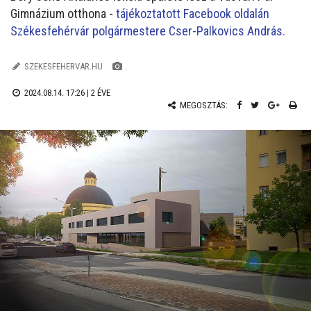
Gimnázium otthona -
tájékoztatott Facebook oldalán
Székesfehérvár polgármestere Cser-Palkovics András.
SZEKESFEHERVAR.HU
.
2024.08.14. 17:26 |
2 ÉVE
MEGOSZTÁS: