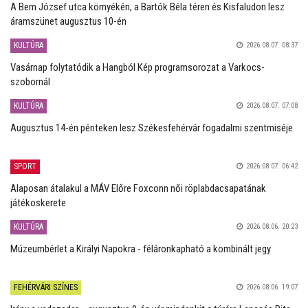
A Bem József utca környékén, a Bartók Béla téren és Kisfaludon lesz
áramszünet augusztus 10-én
KULTÚRA
2026.08.07. 08:37
Vasárnap folytatódik a Hangból Kép programsorozat a Varkocs-
szobornál
KULTÚRA
2026.08.07. 07:08
Augusztus 14-én pénteken lesz Székesfehérvár fogadalmi szentmiséje
SPORT
2026.08.07. 06:42
Alaposan átalakul a MÁV Előre Foxconn női röplabdacsapatának
játékoskerete
KULTÚRA
2026.08.06. 20:23
Múzeumbérlet a Királyi Napokra - féláronkapható a kombinált jegy
FEHÉRVÁRI SZÍNES
2026.08.06. 19:07