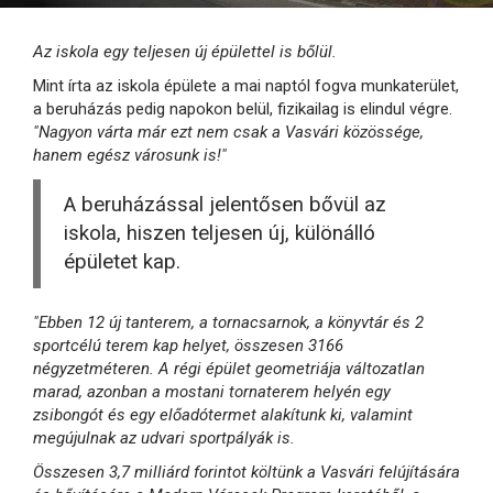
Az iskola egy teljesen új épülettel is bőlül.
Mint írta az iskola épülete a mai naptól fogva munkaterület,
a beruházás pedig napokon belül, fizikailag is elindul végre.
"Nagyon várta már ezt nem csak a Vasvári közössége,
hanem egész városunk is!"
A beruházással jelentősen bővül az
iskola, hiszen teljesen új, különálló
épületet kap.
"Ebben 12 új tanterem, a tornacsarnok, a könyvtár és 2
sportcélú terem kap helyet, összesen 3166
négyzetméteren. A régi épület geometriája változatlan
marad, azonban a mostani tornaterem helyén egy
zsibongót és egy előadótermet alakítunk ki, valamint
megújulnak az udvari sportpályák is.
Összesen 3,7 milliárd forintot költünk a Vasvári felújítására