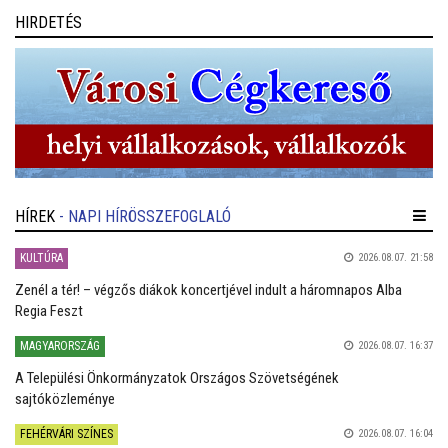
HIRDETÉS
HÍREK
- NAPI HÍRÖSSZEFOGLALÓ
KULTÚRA
2026.08.07. 21:58
Zenél a tér! – végzős diákok koncertjével indult a háromnapos Alba
Regia Feszt
MAGYARORSZÁG
2026.08.07. 16:37
A Települési Önkormányzatok Országos Szövetségének
sajtóközleménye
FEHÉRVÁRI SZÍNES
2026.08.07. 16:04