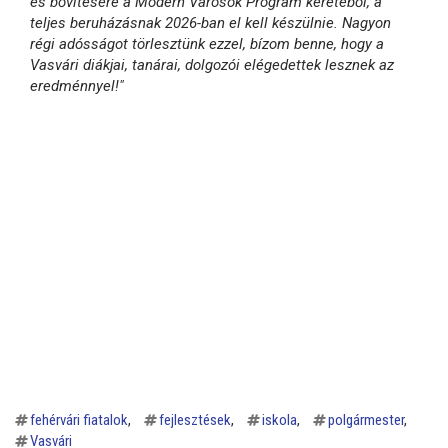
és bővítésére a Modern Városok Program keretéből, a
teljes beruházásnak 2026-ban el kell készülnie. Nagyon
régi adósságot törlesztünk ezzel, bízom benne, hogy a
Vasvári diákjai, tanárai, dolgozói elégedettek lesznek az
eredménnyel!"
fehérvári fiatalok
fejlesztések
iskola
polgármester
Vasvári