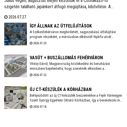
Július végén, augusztus elején kezdődik el a Csónakázó-tó
szigetén található japánkert átfogó megújítása, kibővítése. A
munkálatok várhatóan november végéig tartanak, a kivitelezés
2026.07.27.
ideje alatt a munkálatokkal érintett területet a látogatók elől
lezárják.
ÍGY ÁLLNAK AZ ÚTFELÚJÍTÁSOK
A Székesfehérváron meghirdetett, nagyszabású útfelújítási
program részeként, a márciusban elkészült Nyárfa utcát
követően a Közgyűlés szakbizottsága legutóbbi ülésén újabb
2026.07.23.
utcák – köztük a Palotai út egy szakasza, valamint a Hársfa, a
Fenyőfa és a Topolyai utca – esetében választotta ki a nyertes
kivitelezőket - adta hírül közösségi oldalán Székesfehérvár
VASÚT + BUSZÁLLOMÁS FEHÉRVÁRON
polgármestere.. Már zajlik a Nagyszombati út 800 méteres
Vitézy Dávid, Magyarország közlekedési és beruházási
szakaszának felújítása, és kezdődhet a Bébic utcai
minisztere bejelentette, hogy szeretnék elkezdeni a
szabadidőpark fejlesztése is.
székesfehérvári vasúti csomópont teljes körű átépítését,
2026.07.22.
amelynek tervei már régóta készen állnak. A beruházás IKOP
plusz forrásból, mintegy 20 milliárd forintból valósul meg, és
2030-ig befejeződhet.
ÚJ CT-KÉSZÜLÉK A KÓRHÁZBAN
Befejeződött az új CT-készülék beüzemelése a Fejér Vármegyei
Szent György Egyetemi Oktató Kórházban, így a berendezés már
a mindennapi betegellátást szolgálja - közölte a
2026.07.18.
székesfehérvári kórház a honlapján.