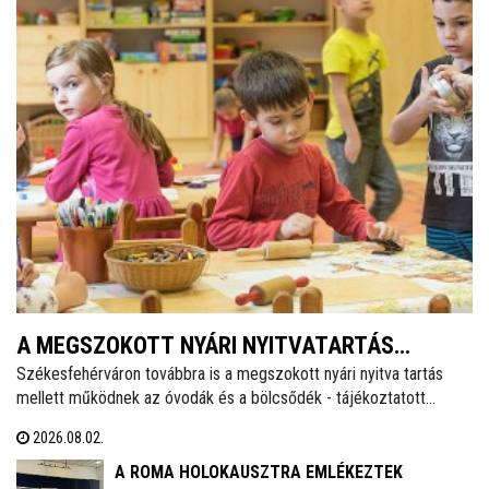
A MEGSZOKOTT NYÁRI NYITVATARTÁS
Székesfehérváron továbbra is a megszokott nyári nyitva tartás
MELLETT MŰKÖDNEK A FEHÉRVÁRI ÓVODÁK
mellett működnek az óvodák és a bölcsődék - tájékoztatott
ÉS BÖLCSŐDÉK
közösségi oldalán a város polgármestere. Hétfőtől is tehát a
2026.08.02.
megszokott nyári nyitva tartással fogadják a piciket a bölcsődék
és az óvodák!
A ROMA HOLOKAUSZTRA EMLÉKEZTEK