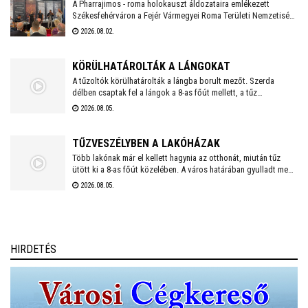
A Pharrajimos - roma holokauszt áldozataira emlékezett
Székesfehérváron a Fejér Vármegyei Roma Területi Nemzetiségi
Önkormányzat, ahova az egész vármegyéből érkeztek
2026.08.02.
megemlékezők. Az Öreghegyi Közösségi Házban tartott
megemlékezésen zenés, balladai történetfelolvasás idézte fel a
múlt fájdalmát a Romano Glaszo közreműködésével.
KÖRÜLHATÁROLTÁK A LÁNGOKAT
A tűzoltók körülhatárolták a lángba borult mezőt. Szerda
délben csaptak fel a lángok a 8-as főút mellett, a tűz
lakóházakat, melléképületeket, valamint lakó- és
2026.08.05.
mezőgazdasági épületeket veszélyeztetett. Jelenleg a tűzoltás
utómunkálatai zajlanak.
TŰZVESZÉLYBEN A LAKÓHÁZAK
Több lakónak már el kellett hagynia az otthonát, miután tűz
ütött ki a 8-as főút közelében. A város határában gyulladt meg
az avar, a bozótos, a tarló, és az aljnövényzet. A tűz
2026.08.05.
mezőgazdasági és lakóépületeket, tartályokat, állatokat
veszélyeztet.
HIRDETÉS