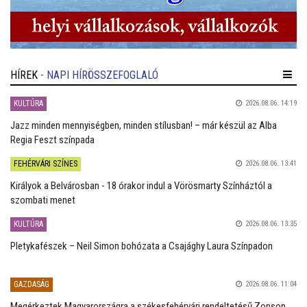
HÍREK
- NAPI HÍRÖSSZEFOGLALÓ
KULTÚRA
2026.08.06. 14:19
Jazz minden mennyiségben, minden stílusban! – már készül az Alba
Regia Feszt színpada
FEHÉRVÁRI SZÍNES
2026.08.06. 13:41
Királyok a Belvárosban - 18 órakor indul a Vörösmarty Színháztól a
szombati menet
KULTÚRA
2026.08.06. 13:35
Pletykafészek – Neil Simon bohózata a Csajághy Laura Színpadon
GAZDASÁG
2026.08.06. 11:04
Megérkeztek Magyarországra a székesfehérvári rendeltetésű Zonson