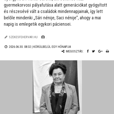
gyermekorvosi pályafutása alatt generációkat gyógyított
és részesévé vált a családok mindennapjainak, így lett
belőle mindenki „Sári nénije, Saci nénije”, ahogy a mai
napig is emlegetik egykori páciensei.
SZEKESFEHERVAR.HU
.
2026.06.30. 08:32 |
KÖRÜLBELÜL EGY HÓNAPJA
MEGOSZTÁS: