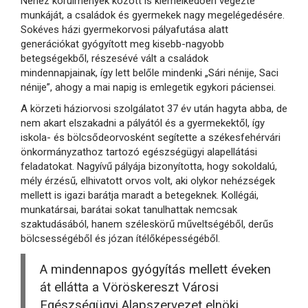
Nehéz körülmények között is kiemelkedően végezte
munkáját, a családok és gyermekek nagy megelégedésére.
Sokéves házi gyermekorvosi pályafutása alatt
generációkat gyógyított meg kisebb-nagyobb
betegségekből, részesévé vált a családok
mindennapjainak, így lett belőle mindenki „Sári nénije, Saci
nénije”, ahogy a mai napig is emlegetik egykori páciensei.
A körzeti háziorvosi szolgálatot 37 év után hagyta abba, de
nem akart elszakadni a pályától és a gyermekektől, így
iskola- és bölcsődeorvosként segítette a székesfehérvári
önkormányzathoz tartozó egészségügyi alapellátási
feladatokat. Nagyívű pályája bizonyította, hogy sokoldalú,
mély érzésű, elhivatott orvos volt, aki olykor nehézségek
mellett is igazi barátja maradt a betegeknek. Kollégái,
munkatársai, barátai sokat tanulhattak nemcsak
szaktudásából, hanem széleskörű műveltségéből, derűs
bölcsességéből és józan ítélőképességéből.
A mindennapos gyógyítás mellett éveken
át ellátta a Vöröskereszt Városi
Egészségügyi Alapszervezet elnöki