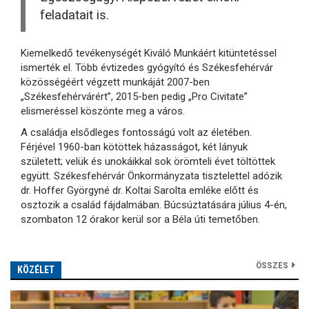
feladatait is.
Kiemelkedő tevékenységét Kiváló Munkáért kitüntetéssel
ismerték el. Több évtizedes gyógyító és Székesfehérvár
közösségéért végzett munkáját 2007-ben
„Székesfehérvárért”, 2015-ben pedig „Pro Civitate”
elismeréssel köszönte meg a város.
A családja elsődleges fontosságú volt az életében.
Férjével 1960-ban kötöttek házasságot, két lányuk
született; velük és unokáikkal sok örömteli évet töltöttek
együtt. Székesfehérvár Önkormányzata tisztelettel adózik
dr. Hoffer Györgyné dr. Koltai Sarolta emléke előtt és
osztozik a család fájdalmában. Búcsúztatására július 4-én,
szombaton 12 órakor kerül sor a Béla úti temetőben.
ÖSSZES
KÖZÉLET