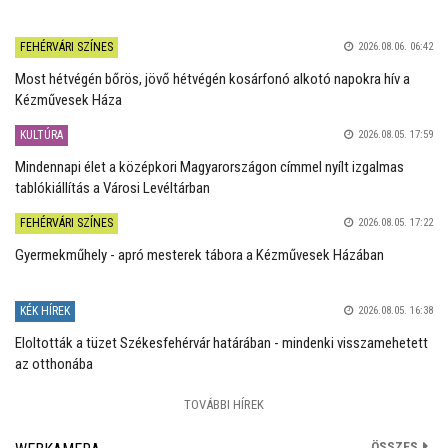
FEHÉRVÁRI SZÍNES
2026.08.06. 06:42
Most hétvégén bőrös, jövő hétvégén kosárfonó alkotó napokra hív a
Kézművesek Háza
KULTÚRA
2026.08.05. 17:59
Mindennapi élet a középkori Magyarországon címmel nyílt izgalmas
tablókiállítás a Városi Levéltárban
FEHÉRVÁRI SZÍNES
2026.08.05. 17:22
Gyermekműhely - apró mesterek tábora a Kézművesek Házában
KÉK HÍREK
2026.08.05. 16:38
Eloltották a tüzet Székesfehérvár határában - mindenki visszamehetett
az otthonába
TOVÁBBI HÍREK
ÖSSZES