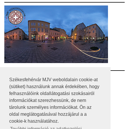
RSS
Székesfehérvár MJV weboldalain cookie-at
(sütiket) használunk annak érdekében, hogy
A HONLAP 2017.03.31-I ÁLLAPOTA
felhasználóink oldallátogatási szokásairól
információkat szerezhessünk, de nem
JOGI NYILATKOZAT
tárolunk személyes információkat. Ön az
IMPRESSZUM
oldal meglátogatásával hozzájárul a a
cookie-k használatához.
MÉDIAAJÁNLAT
További információ az adatkezelési